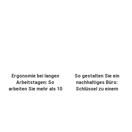
Ergonomie bei langen
So gestalten Sie ein
Arbeitstagen: So
nachhaltiges Büro:
arbeiten Sie mehr als 10
Schlüssel zu einem
Stunden im Sitzen, ohne
verantwortungsbewussten
Ihrer Gesundh...
Arbeitsumfeld