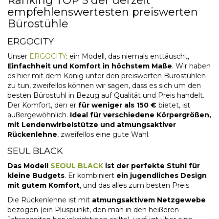
Ranking TOP 5 der derzeit
empfehlenswertesten preiswerten
Bürostühle
ERGOCITY
Unser
ERGOCITY
: ein Modell, das niemals enttäuscht,
Einfachheit und Komfort in höchstem Maße
. Wir haben
es hier mit dem König unter den
preiswerten Bürostühlen
zu tun, zweifellos können wir sagen, dass es sich um den
besten Bürostuhl in Bezug auf Qualität und Preis handelt.
Der Komfort, den er
für weniger als 150 €
bietet, ist
außergewöhnlich.
Ideal für verschiedene Körpergrößen,
mit Lendenwirbelstütze und atmungsaktiver
Rückenlehne
, zweifellos eine gute Wahl.
SEUL BLACK
Das Modell
SEOUL BLACK
ist der perfekte Stuhl für
kleine Budgets
. Er kombiniert
ein jugendliches Design
mit gutem Komfort
, und das alles zum besten Preis.
Die Rückenlehne ist mit
atmungsaktivem Netzgewebe
bezogen (ein Pluspunkt, den man in den heißeren