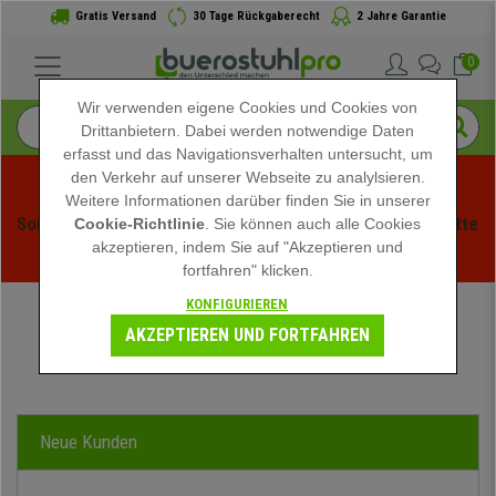
Gratis Versand
30 Tage Rückgaberecht
2 Jahre Garantie
0
Wir verwenden eigene Cookies und Cookies von
Drittanbietern. Dabei werden notwendige Daten
erfasst und das Navigationsverhalten untersucht, um
den Verkehr auf unserer Webseite zu analylsieren.
Weitere Informationen darüber finden Sie in unserer
Sommerschlussverauf bei buerstuhlpro! Exklusive Rabatte 
Cookie-Richtlinie
. Sie können auch alle Cookies
akzeptieren, indem Sie auf "Akzeptieren und
für kurze Zeit - 
Aktion ansehen
 -
fortfahren" klicken.
KONFIGURIEREN
AKZEPTIEREN UND FORTFAHREN
MEIN KONTO
Neue Kunden