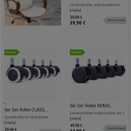
mm, elegantes Design,
Universalrollen, insbesondere für
verchromt
Hartboden gut geeignet (Fliesen,
[+Info]
Parkett usw.). Robust, mit elegantem
59,90 €
Gratis Versand
verchromtem Design.
39,90 €
Neuheit
Neuheit
5er Set Rollen BRAKE,
5er Set Rollen CLASS,
bremsbare Universalrollen,
Universalrollen für Bürostühle, mit 11
11x50mm für Hartboden,
11*60mm, Farbe Schwarz
Spezialrollen für harte Böden
mm Stift. Schönes, modernes Design,
[+Info]
Gummierung abgerundet,
(Parkett, Fliesen usw.) und alle Arten
[+Info]
bremsbar
49,90 €
Farbe Schwarz/ Weiß
von Böden. Dank ihrer
39,90 €
Gratis Versand