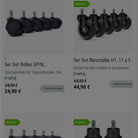
Angebot
5er Set Bürostühle H1, 11 x 50
5er Set Rollen SPIN,
mm, transparente Ausführung
Rollen für Bürostühle in modernem
11x50mm, für Teppichböden,
Spezialrollen für Teppichböden. Ideal
Design mit schwarzer Beschichtung
[+Info]
Hartplastik, Farbe Schwarz
für ein leichtgängiges und
[+Info]
und transparenten Details. Achsen-
64,90 €
geräuscharmes Rollen!
34,90 €
Gratis Versand
Durchmesser 11 mm.
44,90 €
Gratis Versand
24,90 €
Neuheit
Angebot