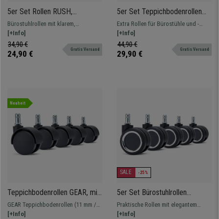
5er Set Rollen RUSH,
5er Set Teppichbodenrollen
11x50mm, gummiert, Farbe
H6, Kunststoff, 11mm Stift,
Bürostuhlrollen mit klarem,
Extra Rollen für Bürostühle und -
Schwarz
Kontrast-Design, Silber mit
professionellem Design, geeignet für
[+Info]
sessel. Speziell für Teppichböden
[+Info]
Schwarz
harte oder empfindliche Böden
und Auslegware
34,90 €
44,90 €
Gratis Versand
Gratis Versand
24,90 €
29,90 €
Neuheit
SALE
-25%
Teppichbodenrollen GEAR, mit
5er Set Bürostuhlrollen
Sicherheitsbremse, 11mm /
SMART, 11x60 mm, Schwarz
GEAR Teppichbodenrollen (11 mm /
Praktische Rollen mit elegantem
50mm, Farbe Schwarz
mit elegantem Chrom-Detail
50 mm) in Schwarz mit integrierter
[+Info]
Chrom-Design, speziell für harte und
[+Info]