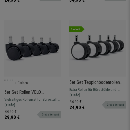
24,90 €
34,90 €
Neuheit
5er Set Teppichbodenrollen
+ Farben
H2, Kunststoff, Kontrast-
Extra Rollen für Bürostühle und -
5er Set Rollen VELO,
Design Weiß mit Schwarz
sessel. Speziell für Teppichböden
[+Info]
11x50mm, extra für
Vielseitiges Rollenset für Bürostühle,
und Auslegware
34,90 €
Hartboden, Farbe Schwarz mit
ideal für alle, die ihren Stuhl mit
[+Info]
Gratis Versand
24,90 €
Nylonstift
verschiedenen Farben individuell
44,90 €
Gratis Versand
gestalten möchten, gummiert
29,90 €