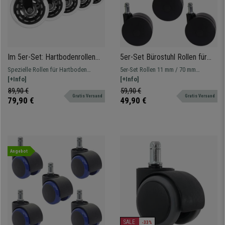
Im 5er-Set: Hartbodenrollen
5er-Set Bürostuhl Rollen für
ROLLER 1, 11x75mm,
Teppichboden 11x70mm,
Spezielle Rollen für Hartboden
5er-Set Rollen 11 mm / 70 mm
geräuschlos, maximale
schlichtes Design, stabil, Farbe
(Fliesen, Parkett, usw.), geräuschlos
[+Info]
Univeralrollen aus Hartplastik - das
[+Info]
Widerstandsfähigkeit
Schwarz
und aus widerstandsfähigem
perfekte Zubehör für Ihren neuen
89,90 €
59,90 €
Gratis Versand
Gratis Versand
Gummimaterial hergestellt
Stuhl.
79,90 €
49,90 €
Angebot
SALE
-33%