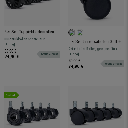
5er Set Teppichbodenrollen
H3 für Büro- und Gamingstühle,
Bürostuhlrollen speziell für
5er Set Universalrollen SLIDE,
11 x 50 mm, Speichen-Design,
Textilböden mit einem geometrischen
[+Info]
11 x 50 mm, Farbe Schwarz
Schwarz
Set mit fünf Rollen, geeignet für alle
Strahlenmuster aus 12 geformten
39,90 €
Bodenbeläge, besonders
[+Info]
Gratis Versand
Speichen
24,90 €
empfehlenswert für empfindliche
49,90 €
Gratis Versand
Oberflächen wie Parkett, Fliesen,
34,90 €
Vinyl, Laminat usw.
Neuheit