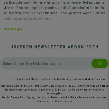
Bei Buerostuhlpro finden eine Vielzahl an verschiedenen Rollen, darunter
viele mit Beschichtung für Hartboden, um die Standardrollen für den Fall
zu ersetzen, dass sie nicht für Ihren Boden geeignet wären. Schnelle
Lieferung und unglaubliche Preise.
Falls Sie Fragen zu den Eigenschaften der Rollen Ihres Bürostuhls oder
Mehr anzeigen
über die Beschaffenheit des Bodens haben, zögern Sie nicht denn unser
Kundenservice wird Sie gerne beraten. Für uns ist es wichtig, dass
unsere Kunden in Buerostuhlpro einen vertrauenswürdigen
UNSEREN NEWSLETTER ABONNIEREN
Kontaktbezug sehen.
Wie sind unsere Hartbodenrollen?
Unserer Rollen für Hartboden können auf jedem Hartbodentyp
problemlos rollen. Unserer Bürostühle mit Gummirollen werden je nach
Art der Basisverbindung, an der die Rollen montiert sind, in zwei
Ich habe das
AGB
und die
Datenschutzerklärung
gelesen und akzeptiere sie.
Kategorien unterteilt. Aus diesem Grund finden Sie in der Rubrik Rollen
Verantwortlicher für die Datei: BUEROSTUHLPRO (Ilpack Startup S.L.); Zweck: Anfrage zum Erhalt
für Bürostühle zwei Unterkategorien: Rollen mit 10 mm und 11 mm Stift.
des Newsletters; Legitimation: Zustimmung; Empfänger: Die Daten werden nicht an Dritte
weitergegeben;
In der Produktbeschreibung jedes Stuhls, insbesondere in der Tabelle in
Rechte: Zugang, Berichtigung, Löschung der Daten sowie die übrigen Rechte, die wir in unserer
der die technischen Daten angegeben werden, wird die Art der
Datenschutzrichtlinie erläutern.
Standardrollen angegeben, die Sie mit dem betreffenden Bürostuhl