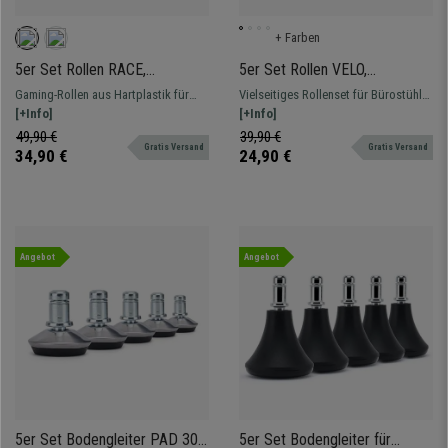
+ Farben
5er Set Rollen RACE,
5er Set Rollen VELO,
Speichen-Design, für
11x50mm, extra für
Gaming-Rollen aus Hartplastik für
Vielseitiges Rollenset für Bürostühle,
Teppichböden, 11x60mm,
Hartboden, Farbe Blau
Teppichböden. Perfekt, um Ihrem
[+Info]
ideal für alle, die ihren Stuhl mit
[+Info]
Farbe Schwarz
Stuhl eine persönliche Note zu
verschiedenen Farben individuell
49,90 €
39,90 €
Gratis Versand
Gratis Versand
verleihen!
gestalten möchten, gummiert
34,90 €
24,90 €
Angebot
Angebot
5er Set Bodengleiter PAD 30,
5er Set Bodengleiter für