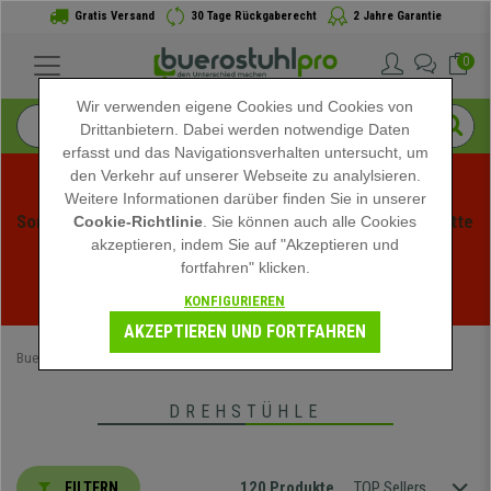
Gratis Versand
30 Tage Rückgaberecht
2 Jahre Garantie
0
Wir verwenden eigene Cookies und Cookies von
Drittanbietern. Dabei werden notwendige Daten
erfasst und das Navigationsverhalten untersucht, um
den Verkehr auf unserer Webseite zu analylsieren.
Weitere Informationen darüber finden Sie in unserer
Sommerschlussverauf bei buerstuhlpro! Exklusive Rabatte 
Cookie-Richtlinie
. Sie können auch alle Cookies
akzeptieren, indem Sie auf "Akzeptieren und
für kurze Zeit - 
Aktion ansehen
 -
fortfahren" klicken.
02
:
08
:
55
:
22
Ende der Aktion in:
KONFIGURIEREN
TAGE
STD
MIN
SEK
AKZEPTIEREN UND FORTFAHREN
Buerostuhlpro
Büromöbel
Drehstühle
DREHSTÜHLE
120 Produkte
TOP Sellers
FILTERN