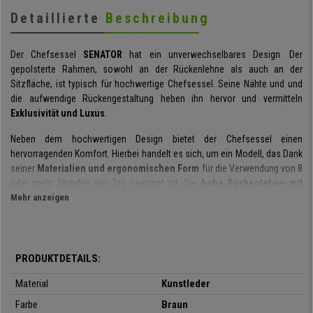
Detaillierte
Beschreibung
Der Chefsessel
SENATOR
hat ein unverwechselbares Design. Der
gepolsterte Rahmen, sowohl an der Rückenlehne als auch an der
Sitzfläche, ist typisch für hochwertige Chefsessel. Seine Nähte und und
die aufwendige Rückengestaltung heben ihn hervor und vermitteln
Exklusivität und Luxus
.
Neben dem hochwertigen Design bietet der Chefsessel einen
hervorragenden Komfort. Hierbei handelt es sich, um ein Modell, das Dank
seiner
Materialien und ergonomischen Form
für die Verwendung von 8
oder mehr Stunden pro Tag geeignet ist. Die
hohe Rückenlehne mit
integrierter Kopfstütze
Mehr anzeigen
ist von hoher Dichte. Die Masse und
Grosszügigkeit des Stuhls sind für grosse aber auch breite Personen
geeignet.
Der Sitz hat eine
Polsterung mit sehr hoher Dichte (50kg/m3)
. Dies ist
PRODUKTDETAILS:
ein wichtiger Aspekt, da dadurch ein sehr hoher Komfort erreicht wird,
was insbesondere bei längerem Gebrauch wichtig ist. Darüber hinaus sins
Material
Kunstleder
Widerstandsfähigkeit und Haltbarkeit garantiert, da es sich um
Farbe
Braun
hochwertige Füllungen handelt, die sich
nicht verformen und lange