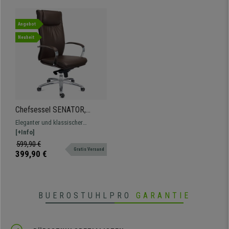
Angebot
Neuheit
Chefsessel SENATOR,
elegantes Design, hoher
Eleganter und klassischer
Komfort, Aluminiumgestell,
Chefsessel mit hochdichter
[+Info]
Leder, Farbe Braun
Polsterung. Fusskreuz und
599,90 €
Gratis Versand
Armlehnen aus verchromten
399,90 €
Aluminium. Hochwertiges und
pflegeleichtes Kunstleder.
BUEROSTUHLPRO
GARANTIE