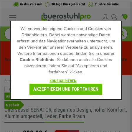
Gratis Versand
30 Tage Rückgaberecht
2 Jahre Garantie
0
Wir verwenden eigene Cookies und Cookies von
Drittanbietern. Dabei werden notwendige Daten
erfasst und das Navigationsverhalten untersucht, um
den Verkehr auf unserer Webseite zu analylsieren.
Weitere Informationen darüber finden Sie in unserer
Sommerschlussverauf bei buerstuhlpro! Exklusive Rabatte 
Cookie-Richtlinie
. Sie können auch alle Cookies
akzeptieren, indem Sie auf "Akzeptieren und
für kurze Zeit - 
Aktion ansehen
 -
fortfahren" klicken.
KONFIGURIEREN
Buerostuhlpro
Bürostühle
Chefsessel
AKZEPTIEREN UND FORTFAHREN
Angebot
Neuheit
Chefsessel SENATOR, elegantes Design, hoher Komfort,
Aluminiumgestell, Leder, Farbe Braun