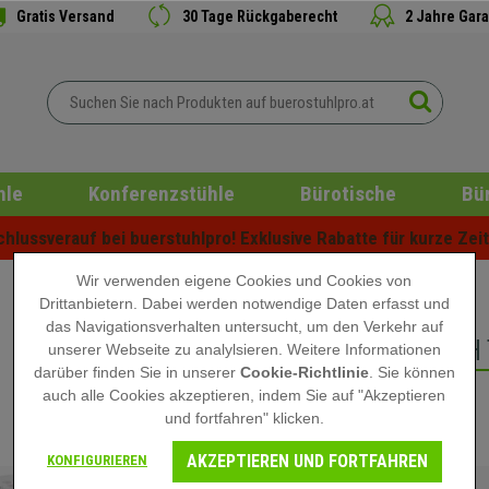
Gratis Versand
30 Tage Rückgaberecht
2 Jahre Gara
hle
Konferenzstühle
Bürotische
Bü
lussverauf bei buerstuhlpro! Exklusive Rabatte für kurze Zeit 
Wir verwenden eigene Cookies und Cookies von
Drittanbietern. Dabei werden notwendige Daten erfasst und
das Navigationsverhalten untersucht, um den Verkehr auf
BÜROLUFTENTFEUCH
unserer Webseite zu analylsieren. Weitere Informationen
darüber finden Sie in unserer
Cookie-Richtlinie
. Sie können
auch alle Cookies akzeptieren, indem Sie auf "Akzeptieren
und fortfahren" klicken.
AKZEPTIEREN UND FORTFAHREN
KONFIGURIEREN