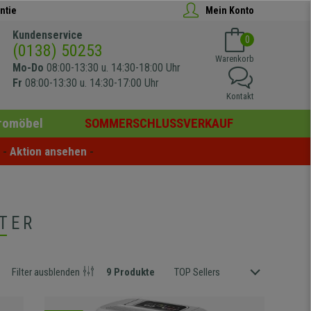
ntie
Mein Konto
Kundenservice
0
(0138) 50253
Warenkorb
Mo-Do
08:00-13:30 u. 14:30-18:00 Uhr
Fr
08:00-13:30 u. 14:30-17:00 Uhr
Kontakt
romöbel
SOMMERSCHLUSSVERKAUF
- 
Aktion ansehen
 -
TER
Filter ausblenden
9 Produkte
TOP Sellers