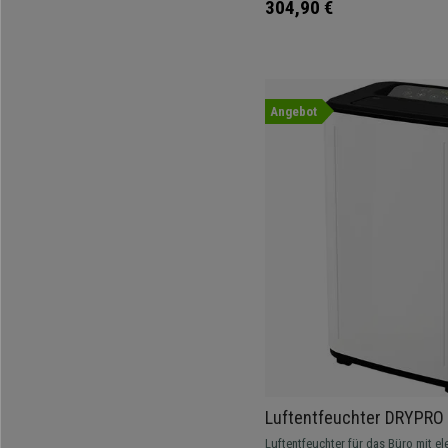
304,90 €
Angebot
Luftentfeuchter DRYPRO 
modernes Design, 6-Liter
Luftentfeuchter für das Büro mit 