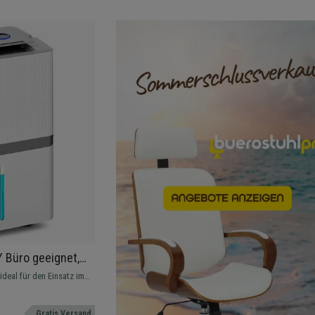
 Büro geeignet,
-Tank, in Weiß
deal für den Einsatz im
 Lendenwirbelstütze, mit
Gratis Versand