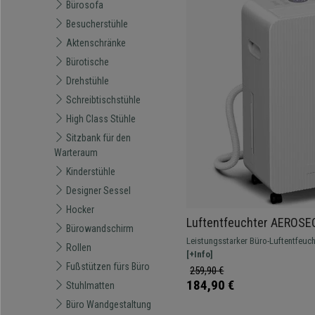
Bürosofa
Besucherstühle
Aktenschränke
Bürotische
Drehstühle
Schreibtischstühle
High Class Stühle
Sitzbank für den
Warteraum
Kinderstühle
Designer Sessel
Hocker
Luftentfeuchter AEROSE
Bürowandschirm
Design, 2,1L Tank, 2 Ges
Leistungsstarker Büro-Luftentfeuch
Rollen
3 Modi, Farbe Weiß
m² perfekt trocken hält und die Luf
[+Info]
Fußstützen fürs Büro
reduziert.
259,90 €
184,90 €
Stuhlmatten
Büro Wandgestaltung