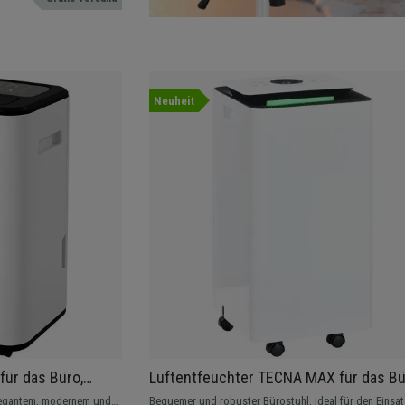
Neuheit
für das Büro,
Luftentfeuchter TECNA MAX für das Büro,
-Tank, in Schwarz
modernes und kompaktes Design, 2,5-Li
elegantem, modernem und
Bequemer und robuster Bürostuhl, ideal für den Einsat