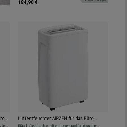
184,90 €
Luftentfeuchter AIRZEN für das Büro,
ter-
schlicht und elegant, mit 1,5-Liter-Tank,
z im
Büro-Luftentfeuchter mit modernem und funktionalem