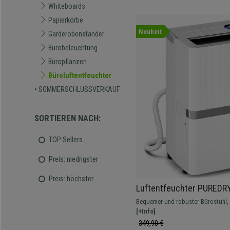
Whiteboards
Papierkörbe
Neuheit
Garderobenständer
Bürobeleuchtung
Büropflanzen
Büroluftentfeuchter
• SOMMERSCHLUSSVERKAUF
SORTIEREN NACH:
TOP Sellers
Preis: niedrigster
Preis: höchster
Luftentfeuchter PUREDRY
Industriedesign, 5,5-Liter
Bequemer und robuster Bürostuhl, i
Büro oder Home Office, anpassbare
[+Info]
oder ohne Kopfstütze erhältlich
349,90 €