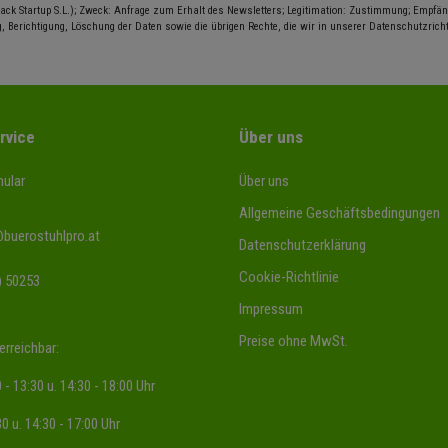
ack Startup S.L.); Zweck: Anfrage zum Erhalt des Newsletters; Legitimation: Zustimmung; Empfäng
, Berichtigung, Löschung der Daten sowie die übrigen Rechte, die wir in unserer Datenschutzrichtl
rvice
Über uns
ular
Über uns
Allgemeine Geschäftsbedingungen
@buerostuhlpro.at
Datenschutzerklärung
Cookie-Richtlinie
) 50253
Impressum
Preise ohne MwSt.
erreichbar:
 - 13:30 u. 14:30 - 18:00 Uhr
30 u. 14:30 - 17:00 Uhr