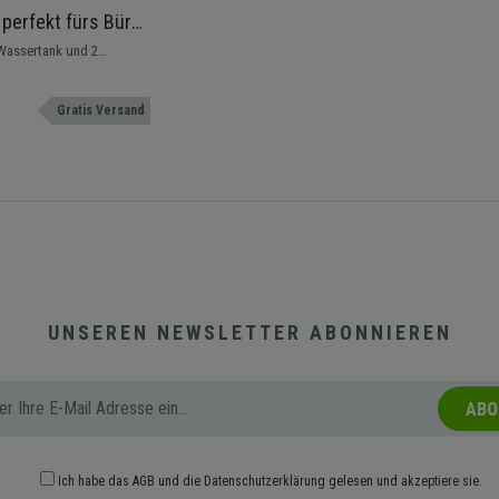
perfekt fürs Büro,
35L/Tag, Farbe
-Wassertank und 2
risches und gesundes
Gratis Versand
UNSEREN NEWSLETTER ABONNIEREN
ABO
Ich habe das
AGB
und die
Datenschutzerklärung
gelesen und akzeptiere sie.