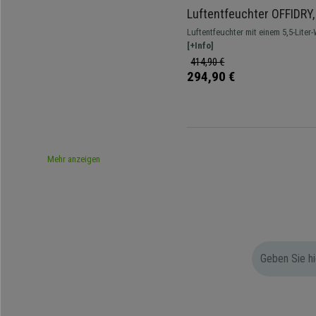
Luftentfeuchter OFFIDRY, 
5,5-Liter Tank, Kapazität 
Luftentfeuchter mit einem 5,5-Liter
Weiß
Geschwindigkeiten. Sorgt für ein f
[+Info]
Raumklima.
414,90 €
294,90 €
Mehr anzeigen