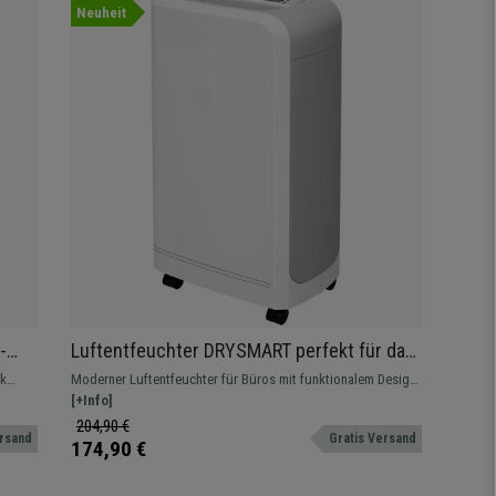
Neuheit
-
Luftentfeuchter DRYSMART perfekt für das
Weiß
Büro, 0,80 l Auffangbehälter, leise, Farbe:
nk
Moderner Luftentfeuchter für Büros mit funktionalem Design,
Weiß
men
hoher Effizienz und besonders leisem Betrieb. Ideal für ein
[+Info]
angenehmes und komfortables Arbeitsumfeld.
204,90 €
ersand
Gratis Versand
174,90 €