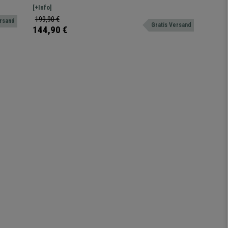
Farbe Weiß
, mit
Design. Leise und hocheffizient.
[+Info]
199,90 €
ersand
Gratis Versand
144,90 €