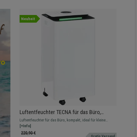
Neuheit
Luftentfeuchter TECNA für das Büro,
modernes und kompaktes Design, 2,5-Liter-
Luftentfeuchter für das Büro, kompakt, ideal für kleine
Tank, in Weiß
Räume. Perfekt für Räume von 10–20 m²
[+Info]
220,90 €
Gratis Versand