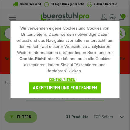
Gratis Versand
30 Tage Rückgaberecht
2 Jahre Garantie
0
Wir verwenden eigene Cookies und Cookies von
Drittanbietern. Dabei werden notwendige Daten
erfasst und das Navigationsverhalten untersucht, um
den Verkehr auf unserer Webseite zu analylsieren.
Weitere Informationen darüber finden Sie in unserer
Sommerschlussverauf bei buerstuhlpro! Exklusive Rabatte 
Cookie-Richtlinie
. Sie können auch alle Cookies
akzeptieren, indem Sie auf "Akzeptieren und
für kurze Zeit - 
Aktion ansehen
 -
fortfahren" klicken.
KONFIGURIEREN
Buerostuhlpro
Bürostühle
Echtleder-Stühle
AKZEPTIEREN UND FORTFAHREN
ECHTLEDER-STÜHLE
31 Produkte
TOP Sellers
FILTERN