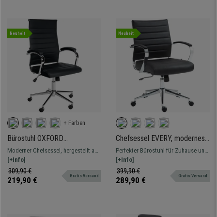
Neuheit
Neuheit
+ Farben
Bürostuhl OXFORD
Chefsessel EVERY, modernes
ECHTLEDER, moderner
Design, Metallgestell,
Moderner Chefsessel, hergestellt aus
Perfekter Bürostuhl für Zuhause und
Chefsessel, elegantes Design,
Echtlederbezug, Farbe
hochwertigen Materialien, bis 136 kg
[+Info]
das Arbeitszimmer. Elegant und
[+Info]
komfortabler Echtlederbezug,
Schwarz
belastbar
modern, erhältlich in verschiedenen
309,90 €
399,90 €
Farbe Schwarz
Gratis Versand
Gratis Versand
Farben.
219,90 €
289,90 €