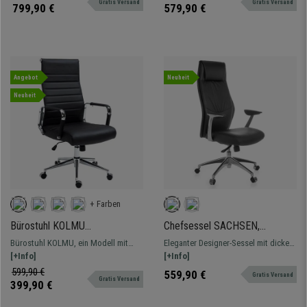
Gratis Versand
Gratis Versand
Echtleder.
799,90 €
579,90 €
Angebot
Neuheit
Neuheit
+ Farben
Bürostuhl KOLMU
Chefsessel SACHSEN,
ECHTLEDER, Metallgestell,
elegantes Design, dicke
Bürostuhl KOLMU, ein Modell mit
Eleganter Designer-Sessel mit dicker
elegantes Design mit
Polsterung, Naturlederbezug,
markantem Design, das Komfort und
[+Info]
Polsterung, bezogen mit
[+Info]
Quersteppung, Farbe Schwarz
Farbe Schwarz
hochwertige Materialien vereint.
hochwertigem Naturleder. Fußkreuz
599,90 €
559,90 €
Gratis Versand
Gratis Versand
aus poliertem Aluminium.
399,90 €