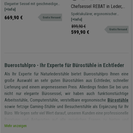
Polsterung, ergonomisches
Eleganter Sessel mit geschmeidigem
Chefsessel REBAT in Leder,
Design, Naturlederbezug,
Echtleder bezogen, ergonomisches
[+Info]
mittelhohe Rückenlehne,
Farbe Schwarz
Spektakulärer, ergonomischer
Design, sehr bequem und für die
669,90 €
Wippfunktion, Farbe Braun
Gratis Versand
Chefsessel mit Wippfunktion,
[+Info]
intensive 8h-Nutzung geeignet.
makelloses Design und Verarbeitung.
899,90 €
Attraktives Design mit
Gratis Versand
599,90 €
Metallfußkreuz und
gummibeschichteten Rollen.
Buerostuhlpro - Ihr Experte für Bürostühle in Echtleder
Als Ihr Experte für Naturlederstühle bietet Buerostuhlpro Ihnen eine
große Auswahl an sehr guten Bürostühlen aus Echtleder, schneller
Lieferung und einem angemessenen Preis. Allerdings finden Sie bei uns
nicht nur elegante Bürosessel, wir haben auch funktionstüchtige
Arbeitsstühle, Computerstühle, verstellbare ergonomische
Bürostühle
sowie fetzige Gaming-Stühle und Besucherstühle als Ergänzung für Ihr
Büro. Wir legen sehr viel Wert darauf, unseren Kunden eine professionelle
Beratung und Antworten auf alle möglichen Fragen zu bieten und
empfehlen nur Modelle, die Ihren Bedürfnissen am besten entsprechen.
Mehr anzeigen
Bei Buerostuhlpro sind wir der festen Meinung, das ein Bürostuhl aus