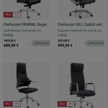
SALE
-31%
Chefsessel PANAMA, Eleganz
Chefsessel DALI, Qualität und
und Komfort, robust und
Design, Synchronmechanik,
Spektakulärer Chefsessel von
Eleganter Chefessel mit Gestell und
hochwertig, Echtleder, Farbe
Leder, Farbe Schwarz
höchster Qualität, besonders
[+Info]
Fußkreuz aus verchromtem Stahl,
[+Info]
Schwarz
komfortabel und elegant, in
hochwertiger und atmungsaktiver
999,90 €
699,90 €
Gratis Versand
Gratis Versand
Echtleder.
Lederbezug.
689,90 €
499,90 €
SALE
SALE
-27%
-29%