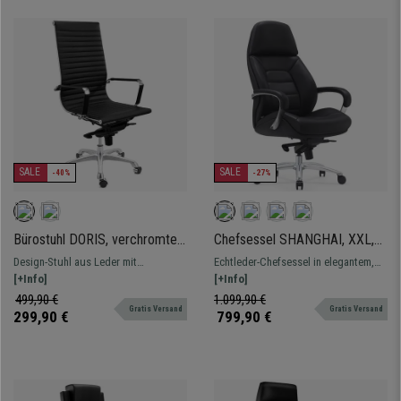
SALE
SALE
-40%
-27%
Bürostuhl DORIS, verchromtes
Chefsessel SHANGHAI, XXL,
Metallgestell, elegante
Wippmechanismus, Echtleder,
Design-Stuhl aus Leder mit
Echtleder-Chefsessel in elegantem,
Fertigung in Ökoleder, Farbe
großzügig gepolstert, Farbe
verchromtem Metallgestell,
[+Info]
modernem Design mit hoher
[+Info]
Schwarz
Schwarz
Wippmechanik mit 4 Positionen
Rückenlehne und großzügiger
499,90 €
1.099,90 €
Gratis Versand
Gratis Versand
Polsterung.
299,90 €
799,90 €