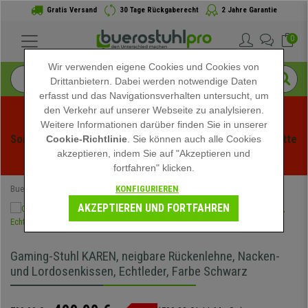
Gratis Versand
30 Tage Rückgaberecht
2 Jahre Garantie
0
Wir verwenden eigene Cookies und Cookies von
Drittanbietern. Dabei werden notwendige Daten
erfasst und das Navigationsverhalten untersucht, um
den Verkehr auf unserer Webseite zu analylsieren.
Weitere Informationen darüber finden Sie in unserer
Sommerschlussverauf bei buerstuhlpro! Exklusive Rabatte 
Cookie-Richtlinie
. Sie können auch alle Cookies
akzeptieren, indem Sie auf "Akzeptieren und
für kurze Zeit - 
Aktion ansehen
 -
fortfahren" klicken.
KONFIGURIEREN
Buerostuhlpro
Speziell
AKZEPTIEREN UND FORTFAHREN
Gaming-Stuhl KAREN, neigbare Rückenlehne, Nacken-
und Lordosenkissen, Echtleder, Farbe Schwarz