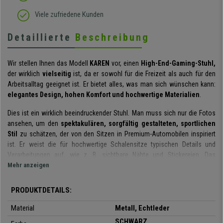
Viele zufriedene Kunden
Detaillierte
Beschreibung
Wir stellen Ihnen das Modell
KAREN
vor, einen
High-End-Gaming-Stuhl,
der wirklich
vielseitig
ist, da er sowohl für die Freizeit als auch für den
Arbeitsalltag geeignet ist. Er bietet alles, was man sich wünschen kann:
elegantes Design, hohen Komfort und hochwertige Materialien
.
Dies ist ein wirklich beeindruckender Stuhl. Man muss sich nur die Fotos
ansehen, um den
spektakulären, sorgfältig gestalteten, sportlichen
Stil
zu schätzen, der von den Sitzen in Premium-Automobilen inspiriert
ist. Er weist die für hochwertige Schalensitze typischen Details und
Verarbeitungen auf, wie z. B. sichtbare Nähte und Stickereien. Das
Ergebnis ist auffallend, aber auch
Mehr anzeigen
elegant und raffiniert
.
Es zeichnet sich auch durch den
hohen Komfort
aus, den es dem
PRODUKTDETAILS:
Benutzer bietet. Dies ist der
ergonomisch geformten Rückenlehne
und
dem Sitz zu verdanken, die jederzeit eine korrekte Körperhaltung
Material
Metall, Echtleder
ermöglichen. Besonders hervorzuheben ist die
dicke, bequeme
SCHWARZ