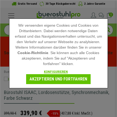
Gratis Versand
30 Tage Rückgaberecht
2 Jahre Garantie
0
Wir verwenden eigene Cookies und Cookies von
Drittanbietern. Dabei werden notwendige Daten
erfasst und das Navigationsverhalten untersucht, um
den Verkehr auf unserer Webseite zu analylsieren.
Weitere Informationen darüber finden Sie in unserer
Sommerschlussverauf bei buerstuhlpro! Exklusive Rabatte 
Cookie-Richtlinie
. Sie können auch alle Cookies
akzeptieren, indem Sie auf "Akzeptieren und
für kurze Zeit - 
Aktion ansehen
 -
fortfahren" klicken.
KONFIGURIEREN
Buerostuhlpro
Bürostühle
Schreibtischstühle
AKZEPTIEREN UND FORTFAHREN
Bürostuhl ISAAC, Lordosenstütze, Synchronmechanik,
Farbe Schwarz
339,90 €
399,90 €
(407,88 € Inkl. MwSt.)
-15%