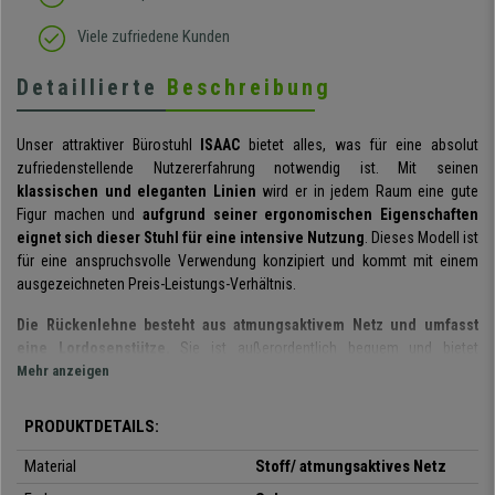
Viele zufriedene Kunden
Detaillierte
Beschreibung
Unser attraktiver Bürostuhl
ISAAC
bietet alles, was für eine absolut
zufriedenstellende Nutzererfahrung notwendig ist. Mit seinen
klassischen und eleganten Linien
wird er in jedem Raum eine gute
Figur machen und
aufgrund seiner ergonomischen Eigenschaften
eignet sich dieser Stuhl für eine intensive Nutzung
. Dieses Modell ist
für eine anspruchsvolle Verwendung konzipiert und kommt mit einem
ausgezeichneten Preis-Leistungs-Verhältnis.
Die Rückenlehne besteht aus atmungsaktivem Netz und umfasst
eine Lordosenstütze.
Sie ist außerordentlich bequem und bietet
perfekten Halt für Rücken und den sensiblen Lendenbereich. Das
Mehr anzeigen
atmungsaktive Netz sorgt für eine gute Belüftung und ist extrem
widerstandsfähig.
PRODUKTDETAILS:
Die im Stuhl integrierte Synchronmechanik kann in verschiedenen
Material
Stoff/ atmungsaktives Netz
Positionen arretiert werden.
Diese innovative Technik sorgt für die