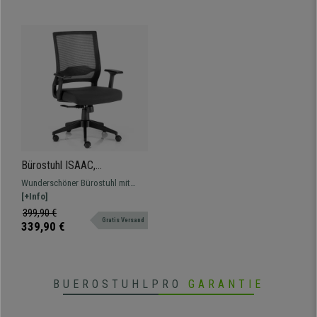
Bürostuhl ISAAC,
Lordosenstütze,
Wunderschöner Bürostuhl mit
Synchronmechanik, Farbe
Lordosenstütze und
[+Info]
Schwarz
Synchronmechanik, hergestellt aus
399,90 €
Gratis Versand
atmungsaktiven Materialien von
339,90 €
hoher Qualität und
Widerstandsfähigkeit.
BUEROSTUHLPRO
GARANTIE