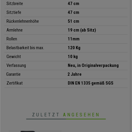
Sitzbreite
47 cm
Sitztiefe
47 cm
Rückenlehnenhöhe
51 cm
Armlehne
19 cm (ab Sitz)
Rollen
11mm
Belastbarkeit bis max.
120 Kg
Gewicht
10 kg
• Ergonomische Rückenlehne mit Netzstoff
Verfassung
Neu, in Originalverpackung
• Gepolsterte Sitzfläche mit abgerundeten Kanten
Garantie
2 Jahre
• Wippmechanik
Zertifikat
DIN EN 1335 gemäß SGS
• Elegantes, schlichtes Design
• DIN EN 1335, geeignet für die 8h-Nutzung
• Stabile, feststehende Armlehnen
• Robustes Gestell aus verstärktem Kunststoff
ZULETZT
ANGESEHEN