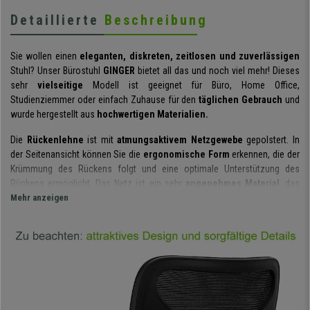
Detaillierte
Beschreibung
Sie wollen einen
eleganten, diskreten, zeitlosen und zuverlässigen
Stuhl? Unser Bürostuhl
GINGER
bietet all das und noch viel mehr! Dieses
sehr
vielseitige
Modell ist geeignet für Büro, Home Office,
Studienziemmer oder einfach Zuhause für den
täglichen Gebrauch
und
wurde hergestellt aus
hochwertigen Materialien.
Die
Rückenlehne
ist mit
atmungsaktivem Netzgewebe
gepolstert. In
der Seitenansicht können Sie die
ergonomische Form
erkennen, die der
Krümmung des Rückens folgt und eine optimale Unterstützung des
Rückens ermöglicht. Das Netz ist ein sehr
angenehmes Material
, das
eine gute Belüftung des Rückens gewährleistet, besonders in den heißen
Mehr anzeigen
Monaten. Es ist außerdem sehr
strapazierfähig
und kann mit einem
einfachen feuchten Tuch gereinigt werden.
Der
gepolsterte Sitz
hat abgerundete Kanten. Dadurch werden die Knie
entlastet, was eine gute Blutzirkulation begünstigt,
Ermüdungserscheinungen vorbeugt und eine längere Nutzung ermöglicht.
Der Stuhl verfügt über eine
angenehme Wippmechanik.
Diese Funktion