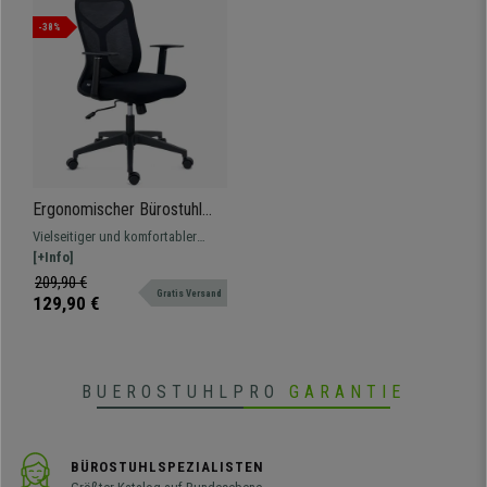
-38%
Ergonomischer Bürostuhl
GINGER, Wippmechanik,
Vielseitiger und komfortabler
robust und vielseitig, mit
Bürostuhl, gepolstert mit
[+Info]
Stoff und Netzstoff, Farbe
atmungsaktivem Netz und
209,90 €
Schwarz
Gratis Versand
widerstandsfähigem,
129,90 €
pflegeleichtem Stoff.
BUEROSTUHLPRO
GARANTIE
BÜROSTUHLSPEZIALISTEN