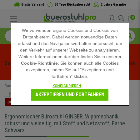
Gratis Versand
30 Tage Rückgaberecht
2 Jahre Garantie
0
Wir verwenden eigene Cookies und Cookies von
Drittanbietern. Dabei werden notwendige Daten
erfasst und das Navigationsverhalten untersucht, um
den Verkehr auf unserer Webseite zu analylsieren.
Weitere Informationen darüber finden Sie in unserer
Sommerschlussverauf bei buerstuhlpro! Exklusive Rabatte 
Cookie-Richtlinie
. Sie können auch alle Cookies
akzeptieren, indem Sie auf "Akzeptieren und
für kurze Zeit - 
Aktion ansehen
 -
fortfahren" klicken.
KONFIGURIEREN
Buerostuhlpro
FRÜHLINGSANGEBOTE
AKZEPTIEREN UND FORTFAHREN
-38%
Ergonomischer Bürostuhl GINGER, Wippmechanik,
robust und vielseitig, mit Stoff und Netzstoff, Farbe
Schwarz