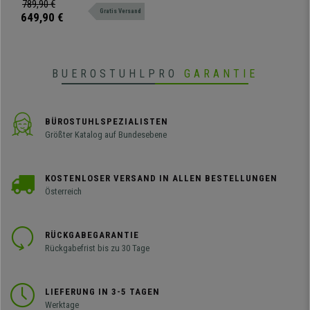
elegantem Design, für die
789,90 €
Farbe Schwarz
Gratis Versand
Profinutzung geeignet, Armlehnen
649,90 €
2D-verstellbar.
BUEROSTUHLPRO
GARANTIE
BÜROSTUHLSPEZIALISTEN
Größter Katalog auf Bundesebene
KOSTENLOSER VERSAND IN ALLEN BESTELLUNGEN
Österreich
RÜCKGABEGARANTIE
Rückgabefrist bis zu 30 Tage
LIEFERUNG IN 3-5 TAGEN
Werktage