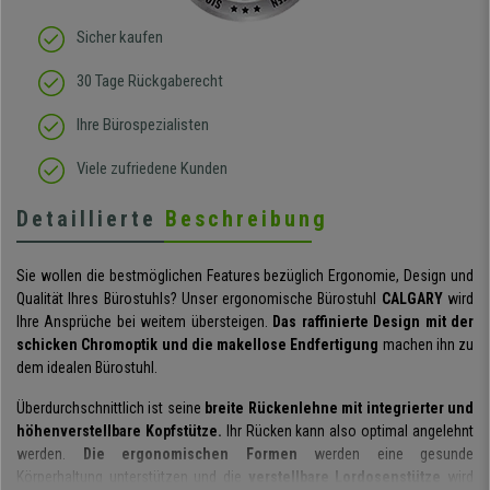
Sicher kaufen
30 Tage Rückgaberecht
Ihre Bürospezialisten
Viele zufriedene Kunden
Detaillierte
Beschreibung
Sie wollen die bestmöglichen Features bezüglich Ergonomie, Design und
Qualität Ihres Bürostuhls? Unser ergonomische Bürostuhl
CALGARY
wird
Ihre Ansprüche bei weitem übersteigen.
Das raffinierte Design mit der
schicken Chromoptik und die makellose Endfertigung
machen ihn zu
dem idealen Bürostuhl.
Überdurchschnittlich ist seine
breite Rückenlehne mit integrierter und
höhenverstellbare Kopfstütze.
Ihr Rücken kann also optimal angelehnt
werden.
Die ergonomischen Formen
werden eine gesunde
Körperhaltung unterstützen und die
verstellbare Lordosenstütze
wird