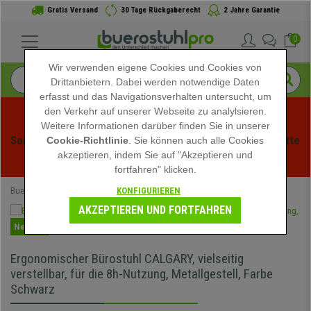
Gratis Versand
30 Tage Rückgaberecht
2 Jahre Garantie
0
Wir verwenden eigene Cookies und Cookies von
Drittanbietern. Dabei werden notwendige Daten
erfasst und das Navigationsverhalten untersucht, um
den Verkehr auf unserer Webseite zu analylsieren.
Weitere Informationen darüber finden Sie in unserer
Sommerschlussverauf bei buerstuhlpro! Exklusive Rabatte 
Cookie-Richtlinie
. Sie können auch alle Cookies
akzeptieren, indem Sie auf "Akzeptieren und
für kurze Zeit - 
Aktion ansehen
 -
fortfahren" klicken.
KONFIGURIEREN
Buerostuhlpro
Bürostühle
Ergonomische Bürostühle
AKZEPTIEREN UND FORTFAHREN
Neuheit
Ergonomischer Bürostuhl CALGARY, vielseitig
verstellbar, für die 8h-Nutzung, Metallgestell, Farbe
Schwarz