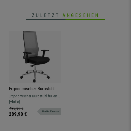
ZULETZT
ANGESEHEN
Ergonomischer Bürostuhl
SANTOS, 8h-Nutzung,
Ergonomischer Bürostuhl für eine
Premium Design, Farbe Grau
intensive Nutzung von 8 Stunden
[+Info]
geeignet. Ausgezeichnete Qualität
489,90 €
Gratis Versand
mit verchromtem Gestell und
289,90 €
Details