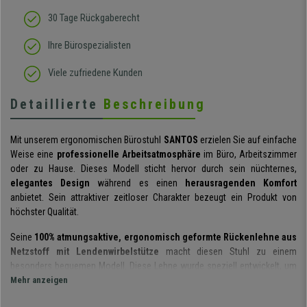
30 Tage Rückgaberecht
Ihre Bürospezialisten
Viele zufriedene Kunden
Detaillierte
Beschreibung
Mit unserem ergonomischen Bürostuhl
SANTOS
erzielen Sie auf einfache
Weise eine
professionelle Arbeitsatmosphäre
im Büro, Arbeitszimmer
oder zu Hause. Dieses Modell sticht hervor durch sein nüchternes,
elegantes Design
während es einen
herausragenden Komfort
anbietet. Sein attraktiver zeitloser Charakter bezeugt ein Produkt von
höchster Qualität.
Seine
100% atmungsaktive, ergonomisch geformte Rückenlehne aus
Netzstoff mit Lendenwirbelstütze
macht diesen Stuhl zu einem
besonders bequemen Modell. Diese Lehne wurde speziell entwickelt, um
dem Rücken eine optimale Stütze zu bieten, dafür ist die
Mehr anzeigen
höhenverstellbare Lordosenstütze
extra betonenswert.