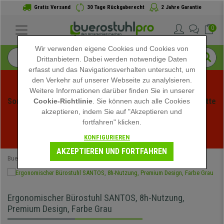
Gratis Versand
30 Tage Rückgaberecht
2 Jahre Garantie
0
Wir verwenden eigene Cookies und Cookies von
Drittanbietern. Dabei werden notwendige Daten
erfasst und das Navigationsverhalten untersucht, um
den Verkehr auf unserer Webseite zu analylsieren.
Weitere Informationen darüber finden Sie in unserer
Sommerschlussverauf bei buerstuhlpro! Exklusive Rabatte 
Cookie-Richtlinie
. Sie können auch alle Cookies
akzeptieren, indem Sie auf "Akzeptieren und
für kurze Zeit - 
Aktion ansehen
 -
fortfahren" klicken.
02
:
04
:
08
:
55
Ende der Aktion in:
KONFIGURIEREN
TAGE
STD
MIN
SEK
AKZEPTIEREN UND FORTFAHREN
Buerostuhlpro
Bürostühle
Ergonomische Bürostühle
Ergonomischer Bürostuhl SANTOS, 8h-Nutzung,
Premium Design, Farbe Grau