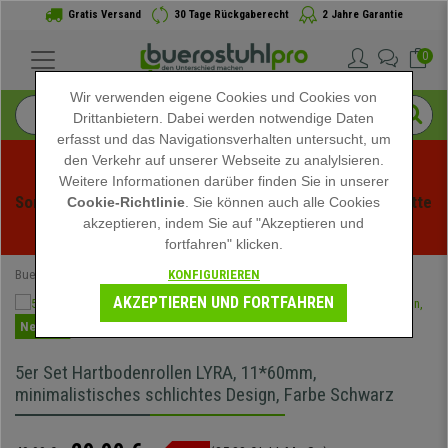
Gratis Versand
30 Tage Rückgaberecht
2 Jahre Garantie
0
Wir verwenden eigene Cookies und Cookies von
Drittanbietern. Dabei werden notwendige Daten
erfasst und das Navigationsverhalten untersucht, um
den Verkehr auf unserer Webseite zu analylsieren.
Weitere Informationen darüber finden Sie in unserer
Sommerschlussverauf bei buerstuhlpro! Exklusive Rabatte 
Cookie-Richtlinie
. Sie können auch alle Cookies
akzeptieren, indem Sie auf "Akzeptieren und
für kurze Zeit - 
Aktion ansehen
 -
fortfahren" klicken.
KONFIGURIEREN
Buerostuhlpro
Büromöbel
Rollen
AKZEPTIEREN UND FORTFAHREN
Neuheit
5er Set Hartbodenrollen LYRA, 11*60mm,
minimalistisches schlichtes Design, Farbe Schwarz