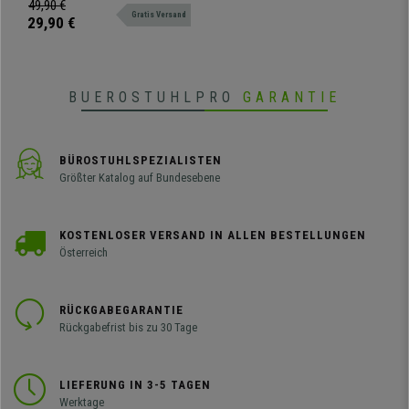
vermeiden Kratzer und Spuren, da
49,90 €
Gratis Versand
sie eine weichere und glattere
29,90 €
Beschichtung als Standardrollen
haben.
BUEROSTUHLPRO
GARANTIE
BÜROSTUHLSPEZIALISTEN
Größter Katalog auf Bundesebene
KOSTENLOSER VERSAND IN ALLEN BESTELLUNGEN
Österreich
RÜCKGABEGARANTIE
Rückgabefrist bis zu 30 Tage
LIEFERUNG IN 3-5 TAGEN
Werktage