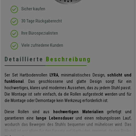
Sicher kaufen
30 Tage Rückgaberecht
Ihre Bürospezialisten
Viele zufriedene Kunden
Detaillierte
Beschreibung
5er Set Hartbodenrollen
LYRA
, minimalistisches Design,
schlicht und
funktional
. Das geschlossene und glatte Design sorgt für ein
hochwertiges, klares und modernes Aussehen, das zu jedem Stuhl passt.
Die Montage ist sehr einfach, da die Rollen aufgesteckt werden und für
die Montage oder Demontage kein Werkzeug erforderlich ist.
Diese Rollen sind aus
hochwertigen Materialien
gefertigt und
garantieren eine
lange Lebensdauer
und einen reibungslosen Lauf,
wodurch das Bewegen des Stuhls bequemer und müheloser wird. Das
Modell ist vor allem für den Einsatz auf Hartböden geeignet, da das Risiko