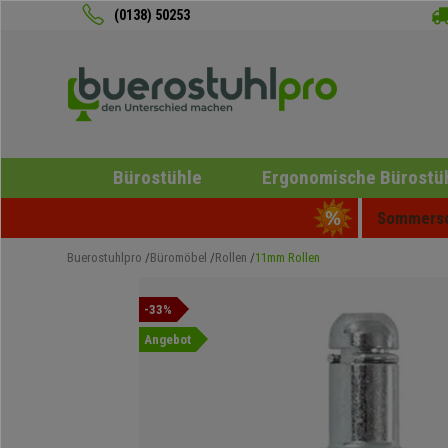
(0138) 50253
Bürostühle
Ergonomische Bürostü
Sommersch
Buerostuhlpro
Büromöbel
Rollen
11mm Rollen
-33%
Angebot