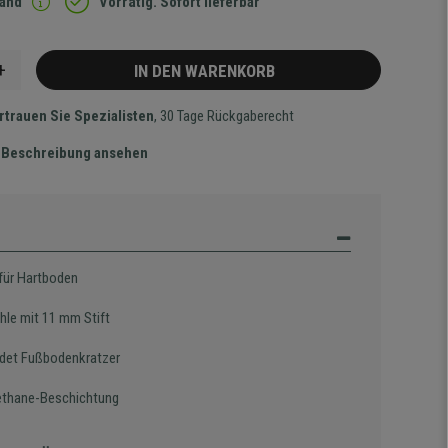
sand
Vorrätig. Sofort lieferbar
+
IN DEN WARENKORB
rtrauen Sie Spezialisten
, 30 Tage Rückgaberecht
te Beschreibung ansehen
 für Hartboden
hle mit 11 mm Stift
det Fußbodenkratzer
ethane-Beschichtung