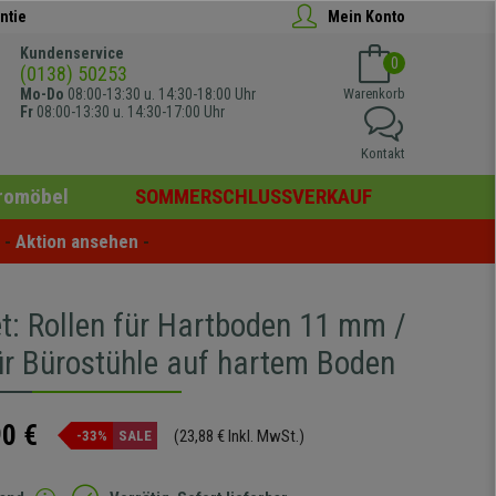
ntie
Mein Konto
Kundenservice
0
(0138) 50253
Mo-Do
08:00-13:30 u. 14:30-18:00 Uhr
Warenkorb
Fr
08:00-13:30 u. 14:30-17:00 Uhr
Kontakt
romöbel
SOMMERSCHLUSSVERKAUF
- 
Aktion ansehen
 -
et: Rollen für Hartboden 11 mm /
r Bürostühle auf hartem Boden
90 €
(23,88 € Inkl. MwSt.)
-33%
SALE