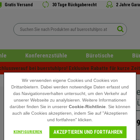
Gratis Versand
30 Tage Rückgaberecht
2 Jahre Gara
hle
Konferenzstühle
Bürotische
Bü
lussverauf bei buerstuhlpro! Exklusive Rabatte für kurze Zeit 
Wir verwenden eigene Cookies und Cookies von
Drittanbietern. Dabei werden notwendige Daten erfasst und
Im 5er-S
das Navigationsverhalten untersucht, um den Verkehr auf
50 mm fü
unserer Webseite zu analylsieren. Weitere Informationen
darüber finden Sie in unserer
Cookie-Richtlinie
. Sie können
auch alle Cookies akzeptieren, indem Sie auf "Akzeptieren
und fortfahren" klicken.
19,
29,90 €
AKZEPTIEREN UND FORTFAHREN
KONFIGURIEREN