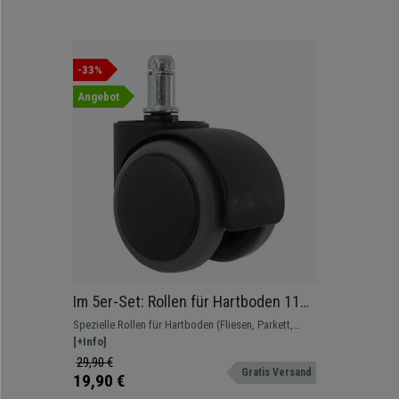
-33%
Angebot
Im 5er-Set: Rollen für Hartboden 11
mm / 50 mm für Bürostühle auf
Spezielle Rollen für Hartboden (Fliesen, Parkett,
hartem Boden
usw.). Hinterlässt keine Kratzer oder Schrammen.
[+Info]
29,90 €
Gratis Versand
19,90 €