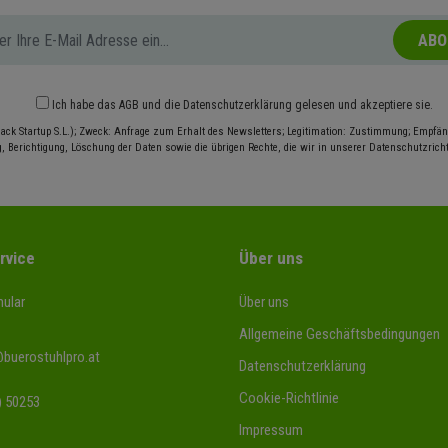
ABO
Ich habe das
AGB
und die
Datenschutzerklärung
gelesen und akzeptiere sie.
ack Startup S.L.); Zweck: Anfrage zum Erhalt des Newsletters; Legitimation: Zustimmung; Empfäng
, Berichtigung, Löschung der Daten sowie die übrigen Rechte, die wir in unserer Datenschutzrichtl
rvice
Über uns
ular
Über uns
Allgemeine Geschäftsbedingungen
@buerostuhlpro.at
Datenschutzerklärung
Cookie-Richtlinie
) 50253
Impressum