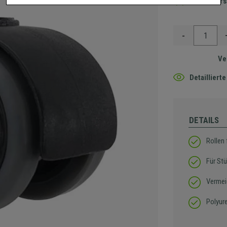
Gratis Ver
-
Ve
Detaillier
DETAILS
Rollen
Für Stü
Vermei
Polyur