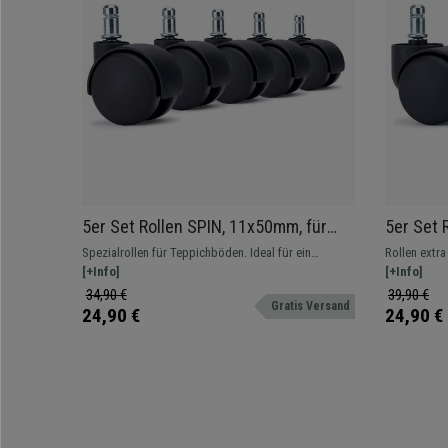
5er Set Rollen SPIN, 11x50mm, für
5er Set 
Teppichböden, Hartplastik, Farbe
für Tepp
Spezialrollen für Teppichböden. Ideal für ein
Rollen extr
Schwarz
leichtgängiges und geräuscharmes Rollen!
[+Info]
sorgen für 
[+Info]
Bewegung.
34,90 €
39,90 €
Gratis Versand
24,90 €
24,90 €