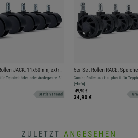
Rollen JACK, 11x50mm, extra
5er Set Rollen RACE, Speich
ichböden, Farbe Schwarz
Design, für Teppichböden, 
a für Teppichböden oder Auslegware. Sie
Gaming-Rollen aus Hartplastik für Tepp
Farbe Schwarz
eine leichtgängige und geräuscharme
Perfekt, um Ihrem Stuhl eine persönlich
[+Info]
verleihen!
49,90 €
Gratis Versand
Gra
34,90 €
ZULETZT
ANGESEHEN