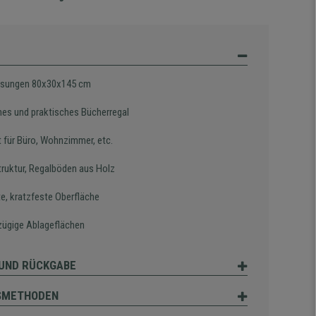
sungen 80x30x145 cm
es und praktisches Bücherregal
t für Büro, Wohnzimmer, etc.
truktur, Regalböden aus Holz
e, kratzfeste Oberfläche
zügige Ablageflächen
UND RÜCKGABE
SMETHODEN