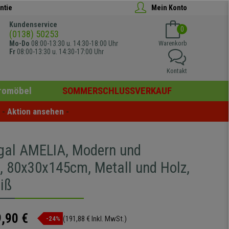
ntie
Mein Konto
Kundenservice
0
(0138) 50253
Mo-Do
08:00-13:30 u. 14:30-18:00 Uhr
Warenkorb
Fr
08:00-13:30 u. 14:30-17:00 Uhr
Kontakt
romöbel
SOMMERSCHLUSSVERKAUF
- 
Aktion ansehen
 -
gal AMELIA, Modern und
h, 80x30x145cm, Metall und Holz,
iß
,90 €
(191,88 € Inkl. MwSt.)
-24%