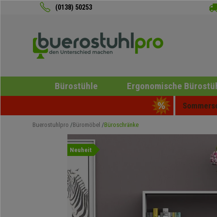
(0138) 50253
Bürostühle
Ergonomische Bürostü
Sommersch
Buerostuhlpro
Büromöbel
Büroschränke
Neuheit