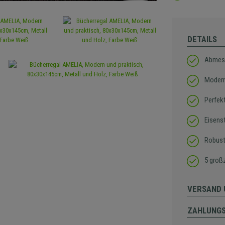
DETAILS
Abmes
Modern
Perfek
Eisens
Robust
5 groß
VERSAND 
ZAHLUNG