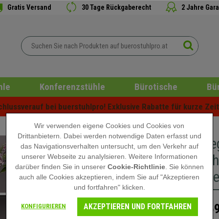
Gratis Versand
30 Tage Rückgaberecht
2 Jahre Gara
hle
Konferenzstühle
Bürotische
Bü
lussverauf bei buerstuhlpro! Exklusive Rabatte für kurze Zeit 
Wir verwenden eigene Cookies und Cookies von
Drittanbietern. Dabei werden notwendige Daten erfasst und
Bücherre
das Navigationsverhalten untersucht, um den Verkehr auf
praktisc
unserer Webseite zu analylsieren. Weitere Informationen
darüber finden Sie in unserer
Cookie-Richtlinie
. Sie können
Farbe We
auch alle Cookies akzeptieren, indem Sie auf "Akzeptieren
und fortfahren" klicken.
AKZEPTIEREN UND FORTFAHREN
159
KONFIGURIEREN
209,90 €