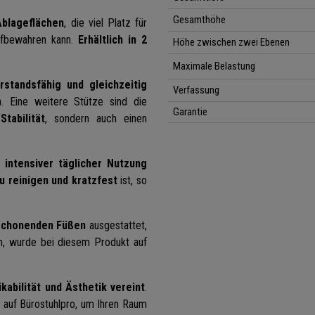
Gesamthöhe
Ablageflächen
, die viel Platz für
ufbewahren kann.
Erhältlich in 2
Höhe zwischen zwei Ebenen
Maximale Belastung
rstandsfähig und gleichzeitig
Verfassung
. Eine weitere Stütze sind die
Garantie
r
Stabilität
, sondern auch einen
z
intensiver täglicher Nutzung
zu reinigen und kratzfest
ist, so
schonenden Füßen
ausgestattet,
n, wurde bei diesem Produkt auf
kabilität und Ästhetik vereint
.
h auf Bürostuhlpro, um Ihren Raum