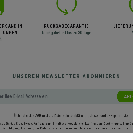
ERSAND IN
RÜCKGABEGARANTIE
LIEFERUN
LLUNGEN
Rückgabefrist bis zu 30 Tage
h
UNSEREN NEWSLETTER ABONNIEREN
ABO
Ich habe das
AGB
und die
Datenschutzerklärung
gelesen und akzeptiere sie.
ack Startup S.L.); Zweck: Anfrage zum Erhalt des Newsletters; Legitimation: Zustimmung; Empfäng
, Berichtigung, Löschung der Daten sowie die übrigen Rechte, die wir in unserer Datenschutzrichtl