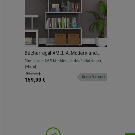
Bücherregal AMELIA, Modern und
praktisch, 80x30x145cm, Metall und
Bücherregal AMELIA – Ideal für das Schlafzimmer,
Holz, Farbe Weiß
Wohnzimmer und Büro. Bietet viel Platz und ist aus
[+Info]
hochwertigen Materialien gefertigt.
209,90 €
Gratis Versand
159,90 €