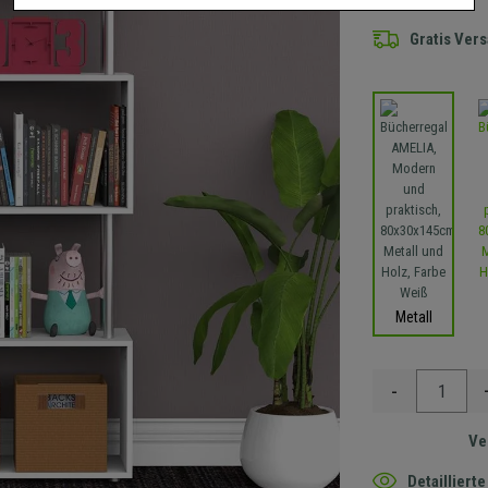
Gratis Ver
Metall
-
Ve
Detaillier