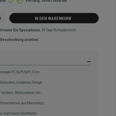
sand
Vorrätig. Sofort lieferbar
+
IN DEN WARENKORB
rtrauen Sie Spezialisten
, 30 Tage Rückgaberecht
te Beschreibung ansehen
ungen 91,5x29,5x91,5 cm
listisches, modernes Design
t für Büro, Wohnzimmer, etc.
e Konstruktion aus Massivholz
e, kratzfeste Oberfläche