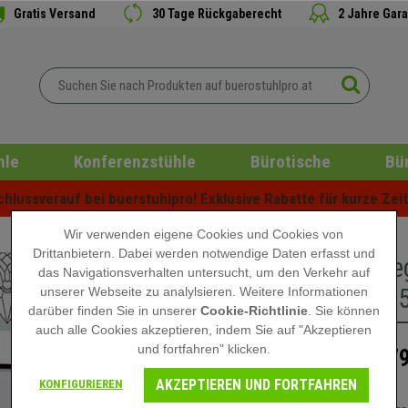
Gratis Versand
30 Tage Rückgaberecht
2 Jahre Gara
hle
Konferenzstühle
Bürotische
Bü
lussverauf bei buerstuhlpro! Exklusive Rabatte für kurze Zeit 
Wir verwenden eigene Cookies und Cookies von
Drittanbietern. Dabei werden notwendige Daten erfasst und
Bücherreg
das Navigationsverhalten untersucht, um den Verkehr auf
91,5x29,
unserer Webseite zu analylsieren. Weitere Informationen
darüber finden Sie in unserer
Cookie-Richtlinie
. Sie können
auch alle Cookies akzeptieren, indem Sie auf "Akzeptieren
und fortfahren" klicken.
179
229,90 €
AKZEPTIEREN UND FORTFAHREN
KONFIGURIEREN