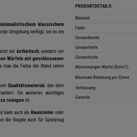
PRODUKTDETAILS:
Material
minimalistischem klassischem
Farbe
 jede Umgebung einfügt, sei es ein
Gesamtbreite
Gesamttiefe
nicht nur
ästhetisch
, sondern vor
Gesamthöhe
 den Würfeln mit geschlossener
ss man die Farbe der Wand sehen
Abmessungen Würfel (BxHxT)
Maximale Belastung pro Ebene
inem
Qualitätsmaterial
, das dem
Verfassung
antiert. Ein weiteres wichtiges
Garantie
 zu reinigen
ist.
d kann auch als
Raumteiler
oder
i die Regale auch für Spielzeug