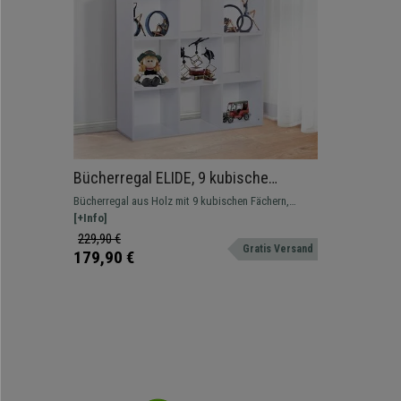
Bücherregal ELIDE, 9 kubische
Fächer, 91,5x29,5x91,5 cm, Holz,
Bücherregal aus Holz mit 9 kubischen Fächern,
Farbe Weiß
modernes und attraktives Design, perfekt für
[+Info]
vielseitige Einrichtungsmöglichkeiten
229,90 €
Gratis Versand
179,90 €