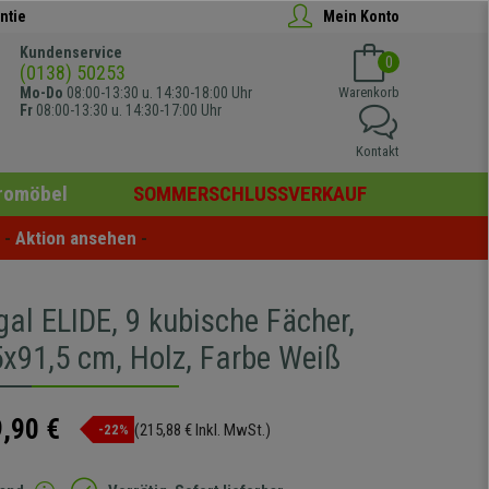
ntie
Mein Konto
Kundenservice
0
(0138) 50253
Mo-Do
08:00-13:30 u. 14:30-18:00 Uhr
Warenkorb
Fr
08:00-13:30 u. 14:30-17:00 Uhr
Kontakt
romöbel
SOMMERSCHLUSSVERKAUF
- 
Aktion ansehen
 -
al ELIDE, 9 kubische Fächer,
5x91,5 cm, Holz, Farbe Weiß
,90 €
(215,88 € Inkl. MwSt.)
-22%