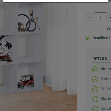
Gratis Ver
-
Ve
Detaillier
DETAILS
Abmess
Minima
Perfek
Stabil
Robust