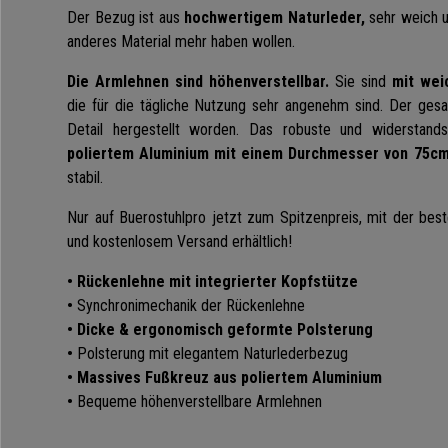
Der Bezug ist aus
hochwertigem Naturleder,
sehr weich u
anderes Material mehr haben wollen.
Die Armlehnen sind höhenverstellbar.
Sie sind
mit weic
die für die tägliche Nutzung sehr angenehm sind. Der gesa
Detail hergestellt worden. Das robuste und widerstand
poliertem Aluminium mit einem Durchmesser von 75c
stabil.
Nur auf Buerostuhlpro jetzt zum Spitzenpreis, mit der bes
und kostenlosem Versand erhältlich!
•
Rückenlehne mit integrierter Kopfstütze
•
Synchronimechanik der Rückenlehne
•
Dicke & ergonomisch geformte Polsterung
•
Polsterung mit elegantem Naturlederbezug
• Massives Fußkreuz aus poliertem Aluminium
•
Bequeme höhenverstellbare Armlehnen