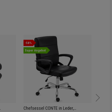
-58%
Neuheit
Super Angebot
Chefsessel CONTE in Leder,
Bürost