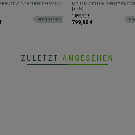
ng, Premium Design, Farbe
Wippmechanismus, Echtleder
er Bürostuhl für eine intensive Nutzung
Echtleder-Chefsessel in elegantem, mod
großzügig gepolstert, Farbe
en geeignet. Ausgezeichnete Qualität
Design mit hoher Rückenlehne und groß
[+Info]
mtem Gestell und Details
Polsterung.
1.099,90 €
Gratis Versand
Gra
€
799,90 €
ZULETZT
ANGESEHEN