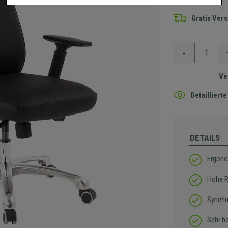
Gratis Ver
-
Ve
Detaillier
DETAILS
Ergono
Hohe R
Synchr
Sehr b