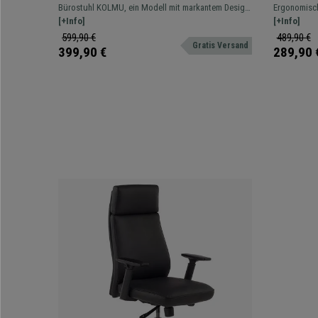
Metallgestell, elegantes Design mit
8h-Nutzu
Bürostuhl KOLMU, ein Modell mit markantem Design,
Ergonomisch
Quersteppung, Farbe Schwarz
Rot
das Komfort und hochwertige Materialien vereint.
[+Info]
von 8 Stund
[+Info]
mit verchro
599,90 €
489,90 €
Gratis Versand
399,90 €
289,90 