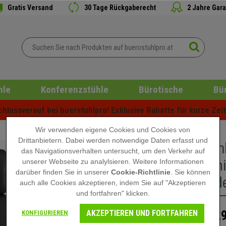
Gratis Versand
30 Tage Rückgaberecht
2 Jahre Gara
hle
Konferenzstühle
Bürotische
Bü
lussverauf bei buerstuhlpro! Exklusive Rabatte für kurze Zeit 
Wir verwenden eigene Cookies und Cookies von
Drittanbietern. Dabei werden notwendige Daten erfasst und
Bürostuhl
das Navigationsverhalten untersucht, um den Verkehr auf
ergonomi
unserer Webseite zu analylsieren. Weitere Informationen
darüber finden Sie in unserer
Cookie-Richtlinie
. Sie können
Naturled
auch alle Cookies akzeptieren, indem Sie auf "Akzeptieren
und fortfahren" klicken.
AKZEPTIEREN UND FORTFAHREN
529
KONFIGURIEREN
799,90 €