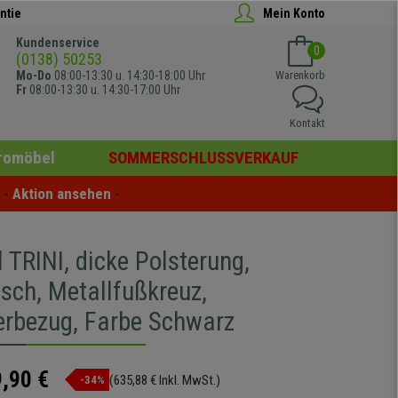
ntie
Mein Konto
Kundenservice
0
(0138) 50253
Mo-Do
08:00-13:30 u. 14:30-18:00 Uhr
Warenkorb
Fr
08:00-13:30 u. 14:30-17:00 Uhr
Kontakt
romöbel
SOMMERSCHLUSSVERKAUF
- 
Aktion ansehen
 -
 TRINI, dicke Polsterung,
sch, Metallfußkreuz,
erbezug, Farbe Schwarz
,90 €
(635,88 € Inkl. MwSt.)
-34%