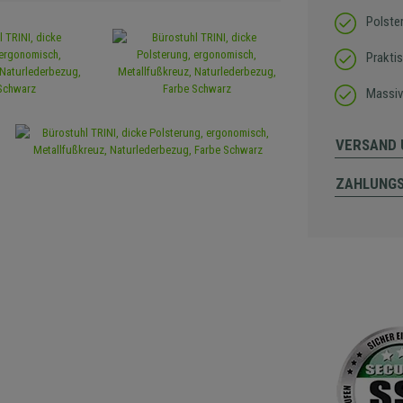
Polste
Prakti
Massiv
VERSAND 
ZAHLUNG