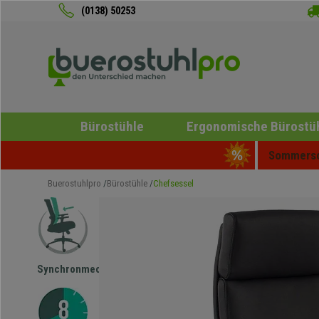
(0138) 50253
Bürostühle
Ergonomische Bürostü
Sommersch
Buerostuhlpro
Bürostühle
Chefsessel
Synchronmechanik