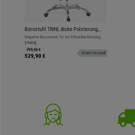
Bürostuhl TRINI, dicke Polsterung,
ergonomisch, Metallfußkreuz,
Eleganter Bürosessel, für die 8-Stunden-Nutzung
Naturlederbezug, Farbe Schwarz
geeignet. Bezug aus Naturleder, Metallfußkreuz und
[+Info]
Rollen mit Gummibeschichtung.
799,90 €
Gratis Versand
529,90 €