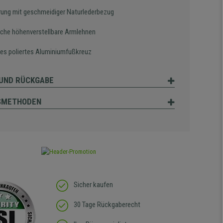
rung mit geschmeidiger Naturlederbezug
sche höhenverstellbare Armlehnen
es poliertes Aluminiumfußkreuz
UND RÜCKGABE
SMETHODEN
Sicher kaufen
30 Tage Rückgaberecht