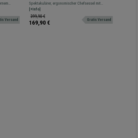
,
mittelhohe Rückenlehne, Farbe
sehr b
ernem
Spektakulärer, ergonomischer Chefsessel mit
Eleganter
 Schwarz
Schwarz
zügiger
Wippfunktion, makelloses Design und Verarbeitung.
[+Info]
qualitativ
[+Info]
399,90 €
249,90 
tis Versand
Gratis Versand
169,90 €
159,90