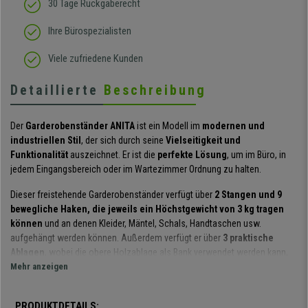
30 Tage Rückgaberecht
Ihre Bürospezialisten
Viele zufriedene Kunden
Detaillierte
Beschreibung
Der
Garderobenständer ANITA
ist ein Modell im
modernen und
industriellen Stil
, der sich durch seine
Vielseitigkeit und
Funktionalität
auszeichnet. Er ist die
perfekte Lösung
, um im Büro, in
jedem Eingangsbereich oder im Wartezimmer Ordnung zu halten.
Dieser freistehende Garderobenständer verfügt über
2 Stangen und 9
bewegliche Haken, die jeweils ein Höchstgewicht von 3 kg tragen
können
und an denen Kleider, Mäntel, Schals, Handtaschen usw.
aufgehängt werden können. Außerdem verfügt er über
3 praktische
Ablagen
, wobei die obere Holzablage als Bank verwendet werden kann,
da sie eine
Mehr anzeigen
maximale Tragfähigkeit von bis zu 80 kg
hat. Die anderen
beiden Metallgitterböden
sind sehr nützlich, um als Schuhregal oder
zur Aufbewahrung von Taschen oder Rucksäcken verwendet zu werden.
PRODUKTDETAILS: