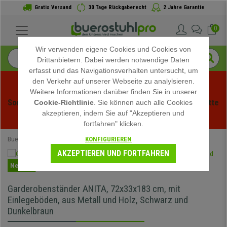
Gratis Versand
30 Tage Rückgaberecht
2 Jahre Garantie
0
Wir verwenden eigene Cookies und Cookies von
Drittanbietern. Dabei werden notwendige Daten
erfasst und das Navigationsverhalten untersucht, um
den Verkehr auf unserer Webseite zu analylsieren.
Weitere Informationen darüber finden Sie in unserer
Sommerschlussverauf bei buerstuhlpro! Exklusive Rabatte 
Cookie-Richtlinie
. Sie können auch alle Cookies
akzeptieren, indem Sie auf "Akzeptieren und
für kurze Zeit - 
Aktion ansehen
 -
fortfahren" klicken.
KONFIGURIEREN
Buerostuhlpro
Büromöbel
Kleiderständer
AKZEPTIEREN UND FORTFAHREN
Neuheit
Garderobenständer ANITA, 72x33x183 cm, mit
Einlegeböden, aus Metall und Holz, Schwarz und
Dunkelbraun