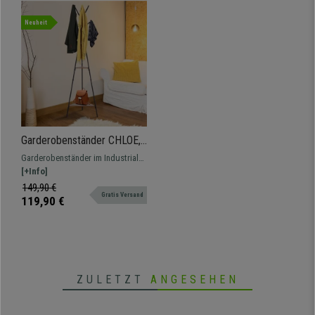
Neuheit
Garderobenständer CHLOE,
Industrieller Stil,
Garderobenständer im Industrial
32,5x42,5x182cm,
Design aus Holz und Metall:
[+Info]
schwarzes Metall und Holz
perfekt für das Büro oder den
149,90 €
Gratis Versand
Wohnungseingang
119,90 €
ZULETZT
ANGESEHEN