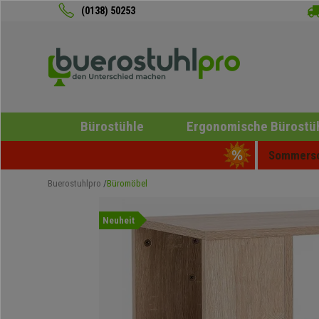
(0138) 50253
Bürostühle
Ergonomische Bürostü
Sommersch
Buerostuhlpro
Büromöbel
Neuheit