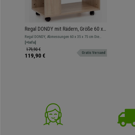
Regal DONDY mit Rädern, Größe 60 x
35 x 75 cm, Holz, Farbe Eiche
Regal DONDY, Abmessungen 60 x 35 x 75 cm Die
perfekte Lösung, um Ordnung zu halten, ohne den
[+Info]
Stil zu vergessen
179,90 €
Gratis Versand
119,90 €