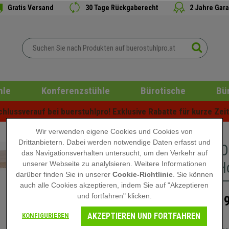
Gratis Versand
30 Tage Rückgaberecht
2 Jahre Gara
hle
Konferenzstühle
Bürotische
Bü
lussverauf bei buerstuhlpro! Exklusive Rabatte für kurze Zeit 
Wir verwenden eigene Cookies und Cookies von
Drittanbietern. Dabei werden notwendige Daten erfasst und
Regal DO
das Navigationsverhalten untersucht, um den Verkehr auf
75 cm, Ho
unserer Webseite zu analylsieren. Weitere Informationen
darüber finden Sie in unserer
Cookie-Richtlinie
. Sie können
auch alle Cookies akzeptieren, indem Sie auf "Akzeptieren
und fortfahren" klicken.
119
179,90 €
AKZEPTIEREN UND FORTFAHREN
KONFIGURIEREN