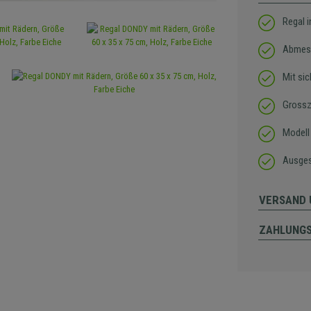
Regal 
Abmes
Mit si
Grossz
Modell 
Ausges
VERSAND 
ZAHLUNG