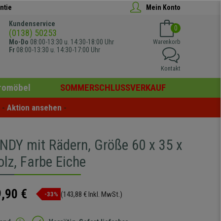
ntie
Mein Konto
Kundenservice
0
(0138) 50253
Mo-Do
08:00-13:30 u. 14:30-18:00 Uhr
Warenkorb
Fr
08:00-13:30 u. 14:30-17:00 Uhr
Kontakt
romöbel
SOMMERSCHLUSSVERKAUF
- 
Aktion ansehen
 -
NDY mit Rädern, Größe 60 x 35 x
lz, Farbe Eiche
,90 €
(143,88 € Inkl. MwSt.)
-33%