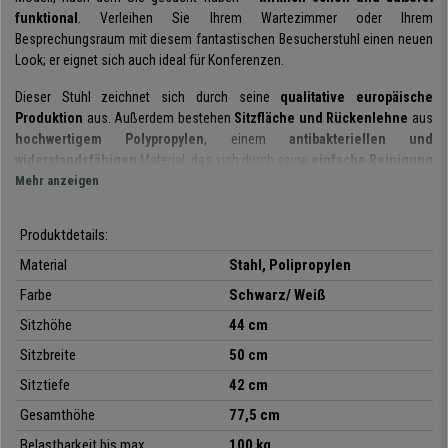
funktional
. Verleihen Sie Ihrem Wartezimmer oder Ihrem
Besprechungsraum mit diesem fantastischen Besucherstuhl einen neuen
Look; er eignet sich auch ideal für Konferenzen.
Dieser Stuhl zeichnet sich durch seine
qualitative europäische
Produktion
aus. Außerdem bestehen
Sitzfläche und Rückenlehne
aus
hochwertigem Polypropylen
, einem
antibakteriellen und
widerstandsfähigen
Material, das sich durch seine
einfache Reinigung
und Pflege
Mehr anzeigen
auszeichnet. Das
Gestell ist sehr robust
und aus
Stahl
gefertigt, was Stabilität und Widerstandsfähigkeit garantiert.
Produktdetails:
Es handelt sich um ein sehr
praktisches und vielseitiges
Modell: Er
kann bei Besprechungen, mit Kunden, in Wartezimmern, an
Material
Stahl, Polipropylen
Büroempfängen, bei Konferenzen oder Veranstaltungen usw. eingesetzt
Farbe
Schwarz/ Weiß
werden. Außerdem ist er
in verschiedenen Farben, auch ohne
Schreibbrett erhältlich
, sodass Sie diejenige auswählen können, die am
Sitzhöhe
44 cm
besten zu Ihren Bedürfnissen und Einrichtung passt.
Sitzbreite
50 cm
Hervorzuheben ist, dass es sich um
ein stapelbares
Modell handelt, das
Sitztiefe
42 cm
teilmontiert geliefert
wird. Praktikabilität zu einem unschlagbaren Preis,
Gesamthöhe
77,5 cm
den Sie nur bei Buerostuhlpro finden, wie immer mit dem besten Service
und kostenlosem Versand.
Belastbarkeit bis max.
100 kg