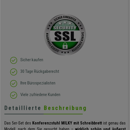
Sicher kaufen
30 Tage Rückgaberecht
Ihre Bürospezialisten
Viele zufriedene Kunden
Detaillierte
Beschreibung
Das 5er-Set des
Konferenzstuhl MILKY mit Schreibbrett
ist genau das
Modell, nach dem Sie gesucht haben –
wirklich schön und äußerst