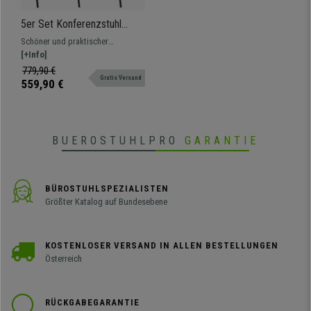
5er Set Konferenzstuhl
MILKY mit Schreibbrett,
Schöner und praktischer
schönes schlichtes Design,
Besucherstuhl – ideal für Ihr
[+Info]
stapelbar, schwarze
Wartezimmer oder
779,90 €
Stuhlbeine, Kunststoff,
Gratis Versand
Besprechungsraum. Aus
559,90 €
Farbe Weiß
Polypropylen, pflegeleicht und
robust. In verschiedenen Farben
und Ausführungen erhältlich.
BUEROSTUHLPRO
GARANTIE
BÜROSTUHLSPEZIALISTEN
Größter Katalog auf Bundesebene
KOSTENLOSER VERSAND IN ALLEN BESTELLUNGEN
Österreich
RÜCKGABEGARANTIE