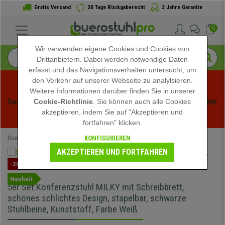
Gratis Versand
30 Tage Rückgaberecht
2 Jahre Garantie
0
Wir verwenden eigene Cookies und Cookies von
Drittanbietern. Dabei werden notwendige Daten
erfasst und das Navigationsverhalten untersucht, um
den Verkehr auf unserer Webseite zu analylsieren.
Weitere Informationen darüber finden Sie in unserer
Sommerschlussverauf bei buerstuhlpro! Exklusive Rabatte 
Cookie-Richtlinie
. Sie können auch alle Cookies
akzeptieren, indem Sie auf "Akzeptieren und
für kurze Zeit - 
Aktion ansehen
 -
fortfahren" klicken.
KONFIGURIEREN
Buerostuhlpro
SOMMERSCHLUSSVERKAUF
AKZEPTIEREN UND FORTFAHREN
-28%
Neuheit
5er Set Konferenzstuhl MILKY mit Schreibbrett,
schönes schlichtes Design, stapelbar, schwarze
Stuhlbeine, Kunststoff, Farbe Weiß