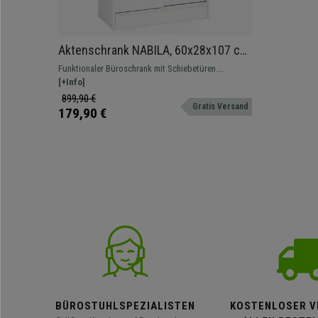
Aktenschrank NABILA, 60x28x107 cm,
mit Schiebetüren, Holz, Farbe Weiß
Funktionaler Büroschrank mit Schiebetüren.
Modernes Design mit reichlich Stauraum.
[+Info]
899,90 €
Gratis Versand
179,90 €
BÜROSTUHLSPEZIALISTEN
KOSTENLOSER V