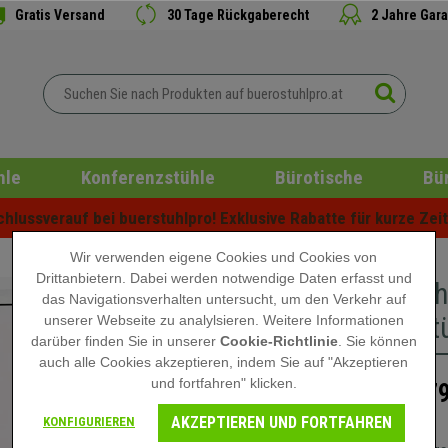
Gratis Versand
30 Tage Rückgaberecht
2 Jahre Gara
hle
Konferenzstühle
Bürotische
Bü
lussverauf bei buerstuhlpro! Exklusive Rabatte für kurze Zeit 
Wir verwenden eigene Cookies und Cookies von
Drittanbietern. Dabei werden notwendige Daten erfasst und
Aktensch
das Navigationsverhalten untersucht, um den Verkehr auf
Schiebet
unserer Webseite zu analylsieren. Weitere Informationen
darüber finden Sie in unserer
Cookie-Richtlinie
. Sie können
auch alle Cookies akzeptieren, indem Sie auf "Akzeptieren
und fortfahren" klicken.
179
899,90 €
AKZEPTIEREN UND FORTFAHREN
KONFIGURIEREN