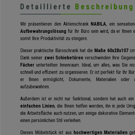
Detaillierte
Beschreibung
Wir präsentieren den Aktenschrank
NABILA
, ein sensatio
Aufbewahrungslösung
für Ihr Büro sein wird, da er Ihnen 
somit Ihre Produktivität zu steigern.
Dieser praktische Büroschrank hat die
Maße 60x28x107
cm
Dank seiner
zwei Schiebetüren
verschwinden Ihre Gegens
Fächer
unterteilten Innenraum. Ideal, um alles, was Sie n
schnell und effizient zu organisieren. Er ist perfekt für Ihr B
er Ihnen ermöglicht, Dokumente, Materialien oder 
aufzubewahren.
Außerdem ist er nicht nur funktional, sondern hat auch ei
einfachen Linien
, die Ihnen helfen werden, ihn in jede Um
die Arbeitsfläche auch nutzen, um einige dekorative Elemen
einen persönlichen Stil verleihen.
Dieses Möbelstück ist aus
hochwertigen Materialien
gef