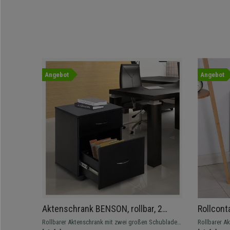
Angebot
Angebot
Aktenschrank BENSON, rollbar, 2
Rollcont
Schubladen, aus Holz, Farbe Schwarz
Schließfä
Rollbarer Aktenschrank mit zwei großen Schubladen,
Rollbarer A