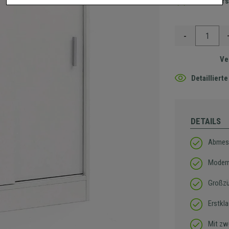
Gratis Ver
-
Ve
Detaillier
DETAILS
Abmes
Modern
Großzü
Erstkla
Mit zw