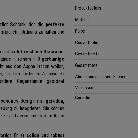
Produktdetails:
Material
neller Schrank, der die
perfekte
Farbe
ermöglicht, Ordnung zu halten und
Gesamthöhe
 und bietet
reichlich Stauraum
.
Gesamtbreite
tände in seinem in
3 geräumige
Gesamttiefe
icht aus den Augen lassen wollen,
üro, Ihre Firma oder Ihr Zuhause, da
Abmessungen innere Fächer
andere Gegenstände geordnet
Verfassung
Garantie
n
schönes Design mit geraden,
gebung zu integrieren. Sie können
te zu platzieren und so dem Raum
ertigt. Er ist
solide und robust