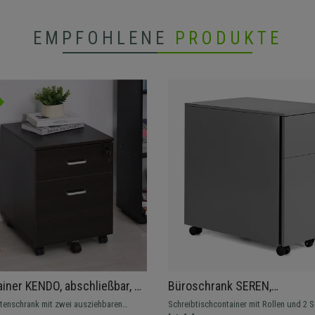
EMPFOHLENE
PRODUKTE
ainer KENDO, abschließbar, 2
Büroschrank SEREN,
cher, Rollen mit Feststeller,
Schreibtischcontainer, 2 Sc
ktenschrank mit zwei ausziehbaren
Schreibtischcontainer mit Rollen und 2 