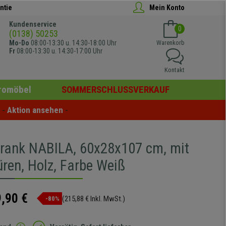
ntie
Mein Konto
Kundenservice
0
(0138) 50253
Mo-Do
08:00-13:30 u. 14:30-18:00 Uhr
Warenkorb
Fr
08:00-13:30 u. 14:30-17:00 Uhr
Kontakt
romöbel
SOMMERSCHLUSSVERKAUF
- 
Aktion ansehen
 -
rank NABILA, 60x28x107 cm, mit
üren, Holz, Farbe Weiß
,90 €
(215,88 € Inkl. MwSt.)
-80%