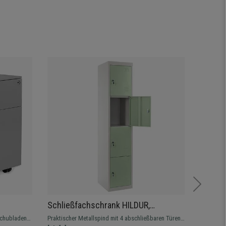
Angebot
Schließfachschrank HILDUR,
Aktens
hubladen,
Metallspind 180x38x45 cm, 4 Türen
abschl
Schubladen,
Praktischer Metallspind mit 4 abschließbaren Türen.
Praktisch