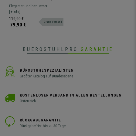
drehbar, höhenverstellbar,
Eleganter und bequemer
bequem gepolstert, Bouclé-
Drehhocker, vielseitig einsetzbar,
[+Info]
Stoffbezug, Farbe
mit Stoffbezug und Trompetenfuß
119,90 €
Dunkelgrau
Gratis Versand
aus robustem Stahl.
79,90 €
BUEROSTUHLPRO
GARANTIE
BÜROSTUHLSPEZIALISTEN
Größter Katalog auf Bundesebene
KOSTENLOSER VERSAND IN ALLEN BESTELLUNGEN
Österreich
RÜCKGABEGARANTIE
Rückgabefrist bis zu 30 Tage