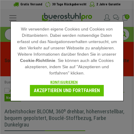
Gratis Versand
30 Tage Rückgaberecht
2 Jahre Garantie
0
Wir verwenden eigene Cookies und Cookies von
Drittanbietern. Dabei werden notwendige Daten
erfasst und das Navigationsverhalten untersucht, um
den Verkehr auf unserer Webseite zu analylsieren.
Weitere Informationen darüber finden Sie in unserer
Sommerschlussverauf bei buerstuhlpro! Exklusive Rabatte 
Cookie-Richtlinie
. Sie können auch alle Cookies
akzeptieren, indem Sie auf "Akzeptieren und
für kurze Zeit - 
Aktion ansehen
 -
fortfahren" klicken.
KONFIGURIEREN
Buerostuhlpro
Bürostühle
Drehstühle
AKZEPTIEREN UND FORTFAHREN
Neuheit
Arbeitshocker BLOOM, 360º drehbar, höhenverstellbar,
bequem gepolstert, Bouclé-Stoffbezug, Farbe
Dunkelgrau