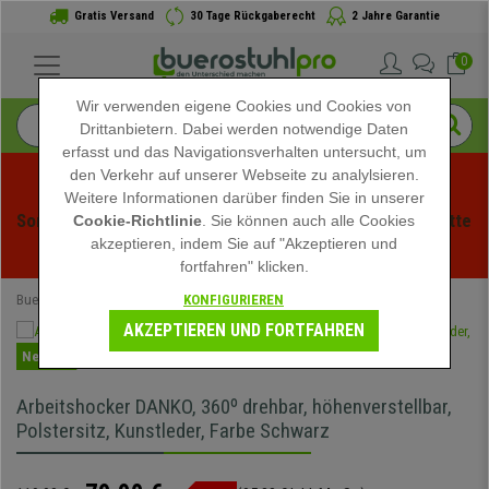
Gratis Versand
30 Tage Rückgaberecht
2 Jahre Garantie
0
Wir verwenden eigene Cookies und Cookies von
Drittanbietern. Dabei werden notwendige Daten
erfasst und das Navigationsverhalten untersucht, um
den Verkehr auf unserer Webseite zu analylsieren.
Weitere Informationen darüber finden Sie in unserer
Sommerschlussverauf bei buerstuhlpro! Exklusive Rabatte 
Cookie-Richtlinie
. Sie können auch alle Cookies
akzeptieren, indem Sie auf "Akzeptieren und
für kurze Zeit - 
Aktion ansehen
 -
fortfahren" klicken.
KONFIGURIEREN
Buerostuhlpro
Bürostühle
Drehstühle
AKZEPTIEREN UND FORTFAHREN
Neuheit
Arbeitshocker DANKO, 360º drehbar, höhenverstellbar,
Polstersitz, Kunstleder, Farbe Schwarz