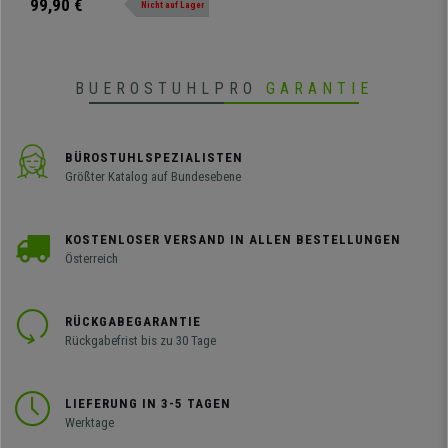
99,90 €
Nicht auf Lager
Stoffbezug, Farbe Weiß
verzichten. Erstklassige
Endfertigung und makellose Optik.
Für Sie und Ihre Besucher.
BUEROSTUHLPRO
GARANTIE
BÜROSTUHLSPEZIALISTEN
Größter Katalog auf Bundesebene
KOSTENLOSER VERSAND IN ALLEN BESTELLUNGEN
Österreich
RÜCKGABEGARANTIE
Rückgabefrist bis zu 30 Tage
LIEFERUNG IN 3-5 TAGEN
Werktage