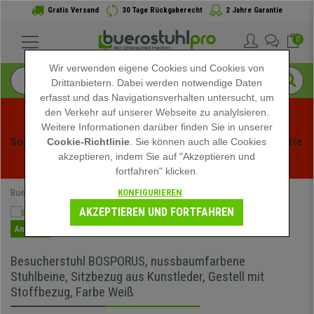
Gratis Versand
30 Tage Rückgaberecht
2 Jahre Garantie
0
Wir verwenden eigene Cookies und Cookies von
Drittanbietern. Dabei werden notwendige Daten
erfasst und das Navigationsverhalten untersucht, um
den Verkehr auf unserer Webseite zu analylsieren.
Weitere Informationen darüber finden Sie in unserer
Sommerschlussverauf bei buerstuhlpro! Exklusive Rabatte 
Cookie-Richtlinie
. Sie können auch alle Cookies
akzeptieren, indem Sie auf "Akzeptieren und
für kurze Zeit - 
Aktion ansehen
 -
fortfahren" klicken.
KONFIGURIEREN
Buerostuhlpro
Bürostühle
Konferenzstühle
AKZEPTIEREN UND FORTFAHREN
Angebot
Besucherstuhl BOSPORUS, nussbaumfarbene
Stuhlbeine, Sitzbezug aus Kunstleder, Gestell mit
Stoffbezug, Farbe Weiß