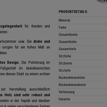
PRODUKTDETAILS:
Material
zgelegenheit
für Kunden und
Farbe
ieten.
Gesamtbreite
Wartezimmer usw. Die
dicke und
Gesamthöhe
e
sorgen für ein hohes Ma
ß
an
Gesamttiefe
hlen.
Sitzhöhe
tes Design.
Die Polsterung im
Sitzbreite
ßgestell im skandinavischen
Sitztiefe
hen diesen Stuhl zu einem echten
Rückenlehnenhöhe
Rückenlehnenbreite
ur Herstellung ausschließlich
Verfassung
us Holz sind sehr robust und
Garantie
enehm in der Haptik und darüber
ist in vielen verschiedenen Farben