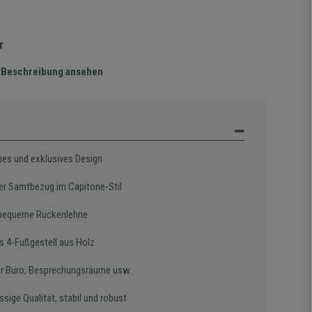
r
te Beschreibung ansehen
es und exklusives Design
er Samtbezug im Capitone-Stil
bequeme Rückenlehne
es 4-Fußgestell aus Holz
für Büro, Besprechungsräume usw.
ssige Qualität, stabil und robust