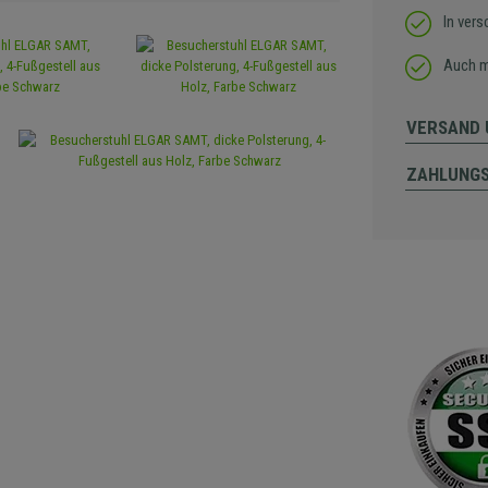
In vers
Auch m
VERSAND 
ZAHLUNG