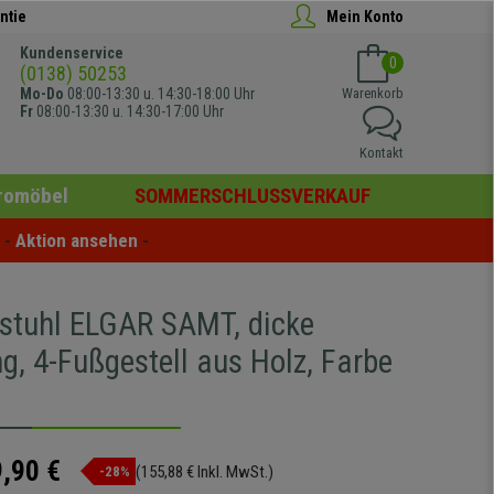
ntie
Mein Konto
Kundenservice
0
(0138) 50253
Mo-Do
08:00-13:30 u. 14:30-18:00 Uhr
Warenkorb
Fr
08:00-13:30 u. 14:30-17:00 Uhr
Kontakt
romöbel
SOMMERSCHLUSSVERKAUF
- 
Aktion ansehen
 -
stuhl ELGAR SAMT, dicke
g, 4-Fußgestell aus Holz, Farbe
,90 €
(155,88 € Inkl. MwSt.)
-28%