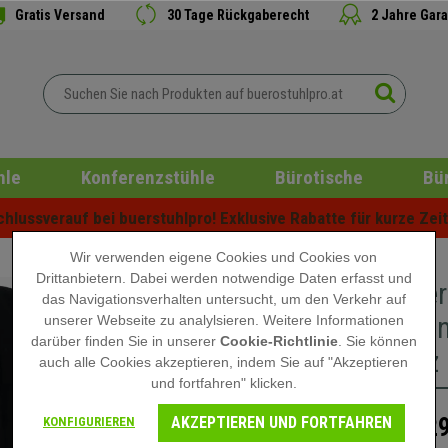
Gratis Versand
30 Tage Rückgaberecht
2 Jahre Gara
hle
Konferenzstühle
Bürotische
Bü
lussverauf bei buerstuhlpro! Exklusive Rabatte für kurze Zeit 
Wir verwenden eigene Cookies und Cookies von
Drittanbietern. Dabei werden notwendige Daten erfasst und
Besucher
das Navigationsverhalten untersucht, um den Verkehr auf
Polsterun
unserer Webseite zu analylsieren. Weitere Informationen
darüber finden Sie in unserer
Cookie-Richtlinie
. Sie können
Schwarz
auch alle Cookies akzeptieren, indem Sie auf "Akzeptieren
und fortfahren" klicken.
AKZEPTIEREN UND FORTFAHREN
129
KONFIGURIEREN
179,90 €