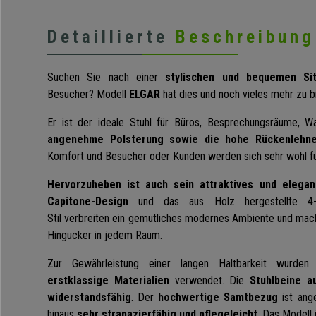
Detaillierte
Beschreibung
Suchen Sie nach einer
stylischen und bequemen Sit
Besucher? Modell
ELGAR
hat dies und noch vieles mehr zu b
Er ist der ideale Stuhl für Büros, Besprechungsräume, 
angenehme Polsterung sowie die hohe Rückenlehn
Komfort und Besucher oder Kunden werden sich sehr wohl fü
Hervorzuheben ist auch sein attraktives und elegan
Capitone-Design
und das aus Holz hergestellte 4-Fu
Stil verbreiten ein gemütliches modernes Ambiente und mac
Hingucker in jedem Raum.
Zur Gewährleistung einer langen Haltbarkeit wurden z
erstklassige Materialien
verwendet. Die
Stuhlbeine a
widerstandsfähig
. Der
hochwertige Samtbezug
ist ang
hinaus
sehr strapazierfähig und pflegeleicht
. Das Modell 