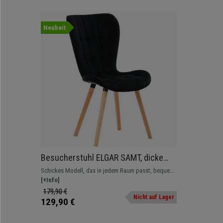
Neuheit
Besucherstuhl ELGAR SAMT, dicke
Polsterung, 4-Fußgestell aus Holz,
Schickes Modell, das in jedem Raum passt, bequem
Farbe Schwarz
und standsicher, eine exzellente Sitzgelegenheit für
[+Info]
Besucher.
179,90 €
Nicht auf Lager
129,90 €