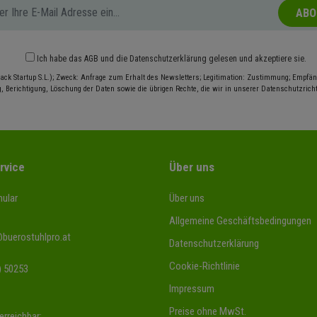
ABO
Ich habe das
AGB
und die
Datenschutzerklärung
gelesen und akzeptiere sie.
ack Startup S.L.); Zweck: Anfrage zum Erhalt des Newsletters; Legitimation: Zustimmung; Empfäng
, Berichtigung, Löschung der Daten sowie die übrigen Rechte, die wir in unserer Datenschutzrichtl
rvice
Über uns
ular
Über uns
Allgemeine Geschäftsbedingungen
@buerostuhlpro.at
Datenschutzerklärung
Cookie-Richtlinie
) 50253
Impressum
Preise ohne MwSt.
erreichbar: