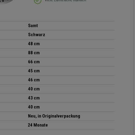
Samt
Schwarz
48 cm
88 cm
66 cm
45 cm
46 cm
40 cm
43 cm
40 cm
Neu, in Originalverpackung
24 Monate