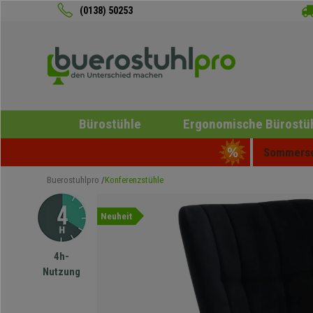
(0138) 50253
Bürostühle
Ergonomische Bürostü
Sommersch
Buerostuhlpro
Konferenzstühle
Neuheit
4h-
Nutzung