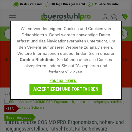
Gratis Versand
30 Tage Rückgaberecht
2 Jahre Garantie
0
Wir verwenden eigene Cookies und Cookies von
Drittanbietern. Dabei werden notwendige Daten
erfasst und das Navigationsverhalten untersucht, um
den Verkehr auf unserer Webseite zu analylsieren.
Weitere Informationen darüber finden Sie in unserer
Sommerschlussverauf bei buerstuhlpro! Exklusive Rabatte 
Cookie-Richtlinie
. Sie können auch alle Cookies
akzeptieren, indem Sie auf "Akzeptieren und
für kurze Zeit - 
Aktion ansehen
 -
fortfahren" klicken.
02
:
06
:
59
:
12
Ende der Aktion in:
KONFIGURIEREN
TAGE
STD
MIN
SEK
AKZEPTIEREN UND FORTFAHREN
Buerostuhlpro
FRÜHLINGSANGEBOTE
-38%
Super Angebot
Bürofußstütze COSIMO PRO. Ergonomisch, höhen- und
neigungsverstellbar, rutschfest, Farbe Schwarz