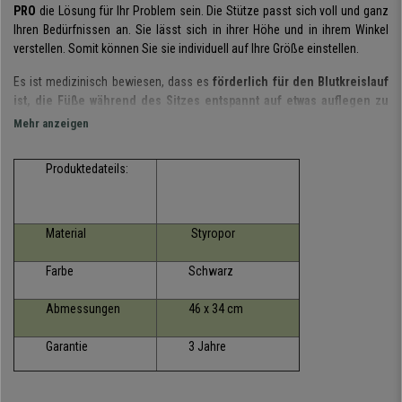
PRO
die Lösung für Ihr Problem sein. Die Stütze passt sich voll und ganz
Ihren Bedürfnissen an. Sie lässt sich in ihrer Höhe und in ihrem Winkel
verstellen. Somit können Sie sie individuell auf Ihre Größe einstellen.
Es ist medizinisch bewiesen, dass es
förderlich für den Blutkreislauf
ist, die Füße während des Sitzes entspannt auf etwas auflegen zu
können.
Somit werden Verkrampfungen, Müdigkeit und
Mehr anzeigen
Rückenschmerzen vermieden.
Produktedateils:
Die
ergonomische Fußstütze
ist
in ihrer Höhe in drei
unterschiedlichen Stufen verstell- und arretierbar.
Auch der
Winkel
der Stütze lässt sich bis zu 30° verstellen.
Die Oberfläche der
Fußstütze ist mit
rutschfester Gummibeschichtung
überzogen, um ein
Material
Styropor
angenehmes und sicheres Aufstützen der Fußsohlen zu garantieren.
Farbe
Schwarz
Eine Fußstütze sollte zur Grundausstattung jedes Büros
gehören.
Bestellen Sie also jetzt Ihre COSIMO PRO auf
Abmessungen
46 x 34 cm
buerostuhlpro
zum Schnäppchenpreis mit kostenfreiem Versand und
dem besten Kundenservice inklusive!
Garantie
3 Jahre