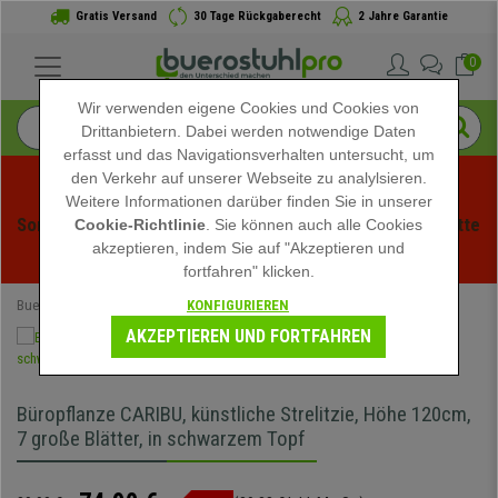
Gratis Versand
30 Tage Rückgaberecht
2 Jahre Garantie
0
Wir verwenden eigene Cookies und Cookies von
Drittanbietern. Dabei werden notwendige Daten
erfasst und das Navigationsverhalten untersucht, um
den Verkehr auf unserer Webseite zu analylsieren.
Weitere Informationen darüber finden Sie in unserer
Sommerschlussverauf bei buerstuhlpro! Exklusive Rabatte 
Cookie-Richtlinie
. Sie können auch alle Cookies
akzeptieren, indem Sie auf "Akzeptieren und
für kurze Zeit - 
Aktion ansehen
 -
fortfahren" klicken.
KONFIGURIEREN
Buerostuhlpro
Büromöbel
Büropflanzen
AKZEPTIEREN UND FORTFAHREN
Büropflanze CARIBU, künstliche Strelitzie, Höhe 120cm,
7 große Blätter, in schwarzem Topf