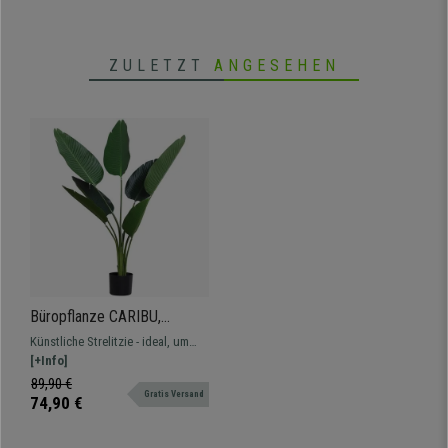
ZULETZT
ANGESEHEN
Büropflanze CARIBU,
künstliche Strelitzie, Höhe
Künstliche Strelitzie - ideal, um
120cm, 7 große Blätter, in
jedem Raum einen Hauch von
[+Info]
schwarzem Topf
Exotik und einen natürlichen
89,90 €
Gratis Versand
Touch zu verleihen
74,90 €