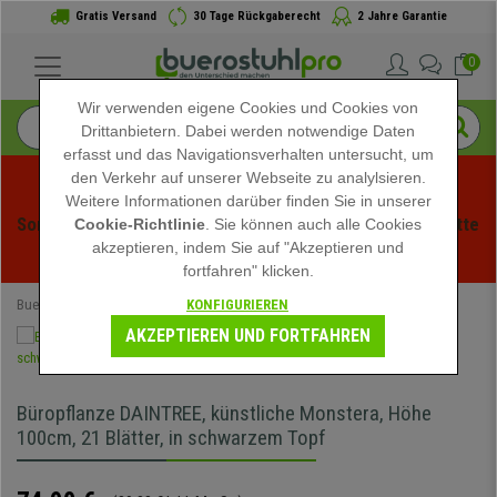
Gratis Versand
30 Tage Rückgaberecht
2 Jahre Garantie
0
Wir verwenden eigene Cookies und Cookies von
Drittanbietern. Dabei werden notwendige Daten
erfasst und das Navigationsverhalten untersucht, um
den Verkehr auf unserer Webseite zu analylsieren.
Weitere Informationen darüber finden Sie in unserer
Sommerschlussverauf bei buerstuhlpro! Exklusive Rabatte 
Cookie-Richtlinie
. Sie können auch alle Cookies
akzeptieren, indem Sie auf "Akzeptieren und
für kurze Zeit - 
Aktion ansehen
 -
fortfahren" klicken.
KONFIGURIEREN
Buerostuhlpro
Büromöbel
Büropflanzen
AKZEPTIEREN UND FORTFAHREN
Büropflanze DAINTREE, künstliche Monstera, Höhe
100cm, 21 Blätter, in schwarzem Topf