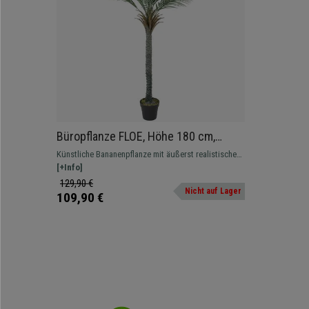
Büropflanze FLOE, Höhe 180 cm,
künstliche Palme inklusive Topf
Künstliche Bananenpflanze mit äußerst realistischer
Optik, 180 cm hoch, ideal für das Büro.
[+Info]
129,90 €
Nicht auf Lager
109,90 €