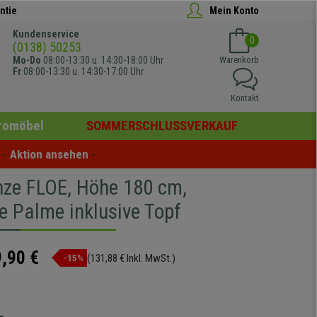
ntie
Mein Konto
Kundenservice
0
(0138) 50253
Mo-Do
08:00-13:30 u. 14:30-18:00 Uhr
Warenkorb
Fr
08:00-13:30 u. 14:30-17:00 Uhr
Kontakt
romöbel
SOMMERSCHLUSSVERKAUF
- 
Aktion ansehen
 -
nze FLOE, Höhe 180 cm,
e Palme inklusive Topf
,90 €
(131,88 € Inkl. MwSt.)
-15%