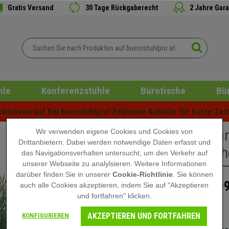
Gratis Versand
30 Tage Rückgaberecht
2 Jahre Gara
hle
Konferenzstühle
Bürotische
Bü
lussverauf bei buerstuhlpro! Exklusive Rabatte für kurze Zeit 
Büropfla
Wir verwenden eigene Cookies und Cookies von
Drittanbietern. Dabei werden notwendige Daten erfasst und
künstlich
das Navigationsverhalten untersucht, um den Verkehr auf
unserer Webseite zu analylsieren. Weitere Informationen
darüber finden Sie in unserer
Cookie-Richtlinie
. Sie können
109
auch alle Cookies akzeptieren, indem Sie auf "Akzeptieren
129,90 €
und fortfahren" klicken.
Nicht auf Lager
AKZEPTIEREN UND FORTFAHREN
KONFIGURIEREN