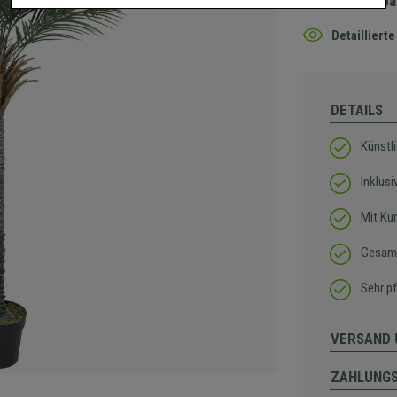
Nicht verfügba
Detaillier
DETAILS
Künstli
Inklus
Mit K
Gesam
Sehr pf
VERSAND 
ZAHLUNG