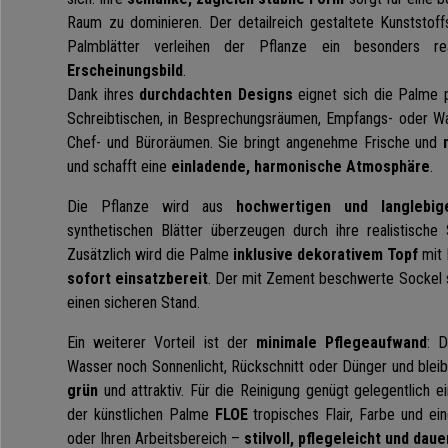
Raum zu dominieren. Der detailreich gestaltete Kunststo
Palmblätter verleihen der Pflanze ein besonders re
Erscheinungsbild
.
Dank ihres
durchdachten Designs
eignet sich die Palme p
Schreibtischen, in Besprechungsräumen, Empfangs- oder W
Chef- und Büroräumen. Sie bringt angenehme Frische und
und schafft eine
einladende, harmonische Atmosphäre
.
Die Pflanze wird aus
hochwertigen und langlebig
synthetischen Blätter überzeugen durch ihre realistische 
Zusätzlich wird die Palme
inklusive dekorativem Topf
mit 
sofort einsatzbereit
. Der mit Zement beschwerte Sockel so
einen sicheren Stand.
Ein weiterer Vorteil ist der
minimale Pflegeaufwand
: 
Wasser noch Sonnenlicht, Rückschnitt oder Dünger und blei
grün
und attraktiv. Für die Reinigung genügt gelegentlich e
der künstlichen Palme
FLOE
tropisches Flair, Farbe und ei
oder Ihren Arbeitsbereich –
stilvoll, pflegeleicht und dau