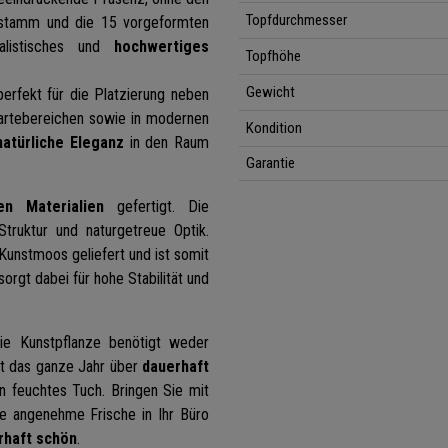
Topfdurchmesser
ffstamm und die 15 vorgeformten
alistisches und
hochwertiges
Topfhöhe
Gewicht
erfekt für die Platzierung neben
artebereichen sowie in modernen
Kondition
natürliche Eleganz
in den Raum
Garantie
en Materialien
gefertigt. Die
Struktur und naturgetreue Optik.
Kunstmoos geliefert und ist somit
rgt dabei für hohe Stabilität und
Die Kunstpflanze benötigt weder
bt das ganze Jahr über
dauerhaft
in feuchtes Tuch. Bringen Sie mit
ne angenehme Frische in Ihr Büro
erhaft schön
.