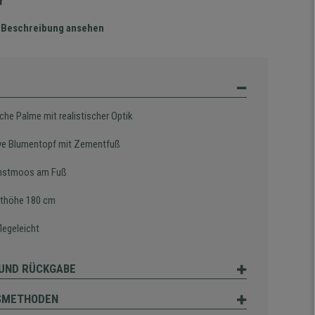
r
te Beschreibung ansehen
che Palme mit realistischer Optik
ive Blumentopf mit Zementfuß
unstmoos am Fuß
thöhe 180 cm
legeleicht
UND RÜCKGABE
SMETHODEN