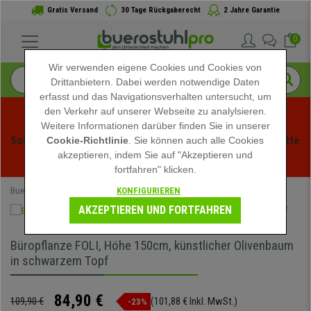
Gratis Versand
30 Tage Rückgaberecht
2 Jahre Garantie
0
Wir verwenden eigene Cookies und Cookies von
Drittanbietern. Dabei werden notwendige Daten
erfasst und das Navigationsverhalten untersucht, um
den Verkehr auf unserer Webseite zu analylsieren.
Weitere Informationen darüber finden Sie in unserer
Sommerschlussverauf bei buerstuhlpro! Exklusive Rabatte 
Cookie-Richtlinie
. Sie können auch alle Cookies
akzeptieren, indem Sie auf "Akzeptieren und
für kurze Zeit - 
Aktion ansehen
 -
fortfahren" klicken.
KONFIGURIEREN
Buerostuhlpro
Büromöbel
Büropflanzen
AKZEPTIEREN UND FORTFAHREN
Büropflanze FOLI, Höhe 150cm, künstlicher Olivenbaum
in schwarzem Topf
84,90 €
109,90 €
(101,88 € Inkl. MwSt.)
-23%