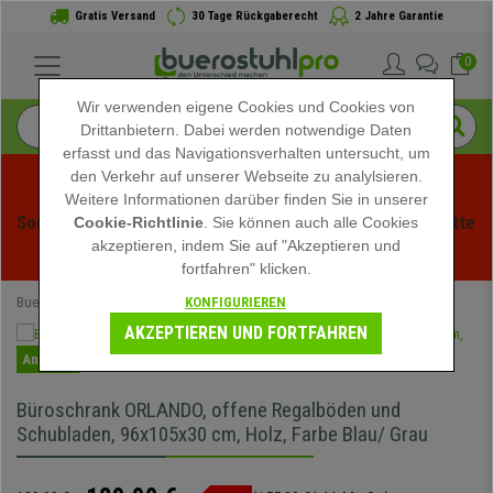
Gratis Versand
30 Tage Rückgaberecht
2 Jahre Garantie
0
Wir verwenden eigene Cookies und Cookies von
Drittanbietern. Dabei werden notwendige Daten
erfasst und das Navigationsverhalten untersucht, um
den Verkehr auf unserer Webseite zu analylsieren.
Weitere Informationen darüber finden Sie in unserer
Sommerschlussverauf bei buerstuhlpro! Exklusive Rabatte 
Cookie-Richtlinie
. Sie können auch alle Cookies
akzeptieren, indem Sie auf "Akzeptieren und
für kurze Zeit - 
Aktion ansehen
 -
fortfahren" klicken.
KONFIGURIEREN
Buerostuhlpro
Büromöbel
Büroschränke
AKZEPTIEREN UND FORTFAHREN
Angebot
Büroschrank ORLANDO, offene Regalböden und
Schubladen, 96x105x30 cm, Holz, Farbe Blau/ Grau