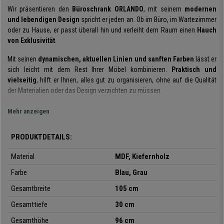
Wir präsentieren den
Büroschrank ORLANDO
, mit seinem
modernen
und lebendigen Design
spricht er jeden an. Ob im Büro, im Wartezimmer
oder zu Hause, er passt überall hin und verleiht dem Raum einen
Hauch
von Exklusivität
.
Mit seinen
dynamischen, aktuellen Linien und sanften Farben
lässt er
sich leicht mit dem Rest Ihrer Möbel kombinieren.
Praktisch und
vielseitig
, hilft er Ihnen, alles gut zu organisieren, ohne auf die Qualität
der Materialien oder das Design verzichten zu müssen.
Wie wir auf den Detailfotos sehen können, ist er mit verschiedenen
Mehr anzeigen
offenen Regalböden unterschiedlicher Größe
ausgestattet, so dass
Sie alles, was Sie brauchen, problemlos unterbringen können. Und um
PRODUKTDETAILS:
alles, was nicht sichtbar sein soll, aufzubewahren, verfügt der Schrank
außerdem über
zwei praktische Schubladen
(Innenmaße HxBxT 10,2 x
Material
MDF, Kiefernholz
29,5 x 24,8 cm).
Farbe
Blau, Grau
Um Ihnen ein Produkt zu garantieren, das Sie jeden Tag benutzen können,
Gesamtbreite
105 cm
wurde dieses
robuste
Möbelstück aus
MDF-Holz mit
Kiefernholzbeinen
hergestellt, die dem Modell
Stärke und Stabilität
Gesamttiefe
30 cm
verleihen.
Gesamthöhe
96 cm