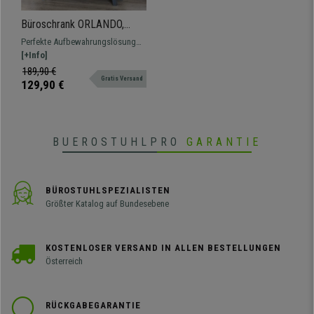
Büroschrank ORLANDO,
offene Regalböden und
Perfekte Aufbewahrungslösung
Schubladen, 96x105x30 cm,
für Gegenstände und Dokumente
[+Info]
Holz, Farbe Blau/ Grau
im Büro oder zu Hause. Modernes
189,90 €
Gratis Versand
Design und hochwertige
129,90 €
Materialien für ein starkes und
langlebiges Ergebnis.
BUEROSTUHLPRO
GARANTIE
BÜROSTUHLSPEZIALISTEN
Größter Katalog auf Bundesebene
KOSTENLOSER VERSAND IN ALLEN BESTELLUNGEN
Österreich
RÜCKGABEGARANTIE