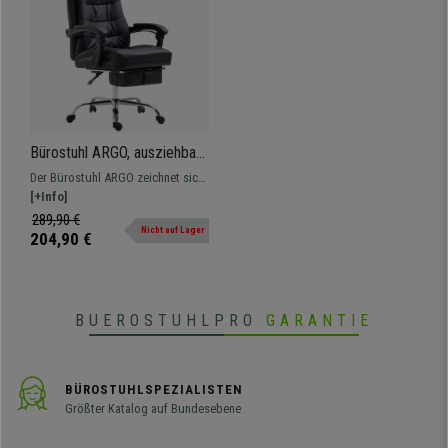
Bürostuhl ARGO, ausziehbare
Fußablage,
Der Bürostuhl ARGO zeichnet sich
Kunstlederbezug, Farbe
durch seinen Komfort und sein
[+Info]
Schwarz
modernes Design aus. Er eignet
289,90 €
Nicht auf Lager
sich für die intensive Nutzung.
204,90 €
BUEROSTUHLPRO
GARANTIE
BÜROSTUHLSPEZIALISTEN
Größter Katalog auf Bundesebene