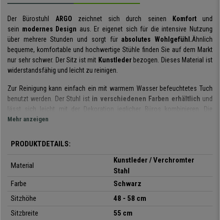
Der Bürostuhl
ARGO
zeichnet sich durch seinen
Komfort
und
sein
modernes Design
aus. Er eigenet sich für die intensive Nutzung
über mehrere Stunden und sorgt für
absolutes Wohlgefühl.
Ähnlich
bequeme, komfortable und hochwertige Stühle finden Sie auf dem Markt
nur sehr schwer.
Der Sitz ist mit
Kunstleder
bezogen. Dieses Material ist
widerstandsfähig und leicht zu reinigen.
Zur Reinigung kann einfach ein mit warmem Wasser befeuchtetes Tuch
benutzt werden. Der Stuhl ist
in verschiedenen Farben erhältlich
und
lässt sich leicht mit der Dekoration jeglicher Büros kombinieren.
Die
Rückenlehne kann
Mehr anzeigen
bis zu maximal 150° nach hinten geneigt
werden.
Die Höhe des Sitzes und der Armlehnen ist ebenfalls verstellbar. Dies
macht den Stuhl flexibel, sodass er sich den individuellen Bedürfnissen
PRODUKTDETAILS:
des Nutzers anpassen lässt.
Kunstleder / Verchromter
Material
Zusätzlich verfügt der ARGO über eine
ausziehbare Fußablage.
Diese ist
Stahl
ebenfalls
mit Kunstleder bezogen
und sorgt für mehr Komfort. Damit ist
Farbe
Schwarz
der ARGO weit mehr als nur ein einfacher Bürostuhl.
Sitzhöhe
48 - 58 cm
Die Rückenlehne integriert eine
gepolsterte Kopfstütze.
Kopf und
Sitzbreite
55 cm
Nacken werden somit optimal gestützt.