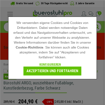
Gratis Versand
30 Tage Rückgaberecht
2 Jahre Garantie
0
Wir verwenden eigene Cookies und Cookies von
Drittanbietern. Dabei werden notwendige Daten
erfasst und das Navigationsverhalten untersucht, um
den Verkehr auf unserer Webseite zu analylsieren.
Weitere Informationen darüber finden Sie in unserer
Sommerschlussverauf bei buerstuhlpro! Exklusive Rabatte 
Cookie-Richtlinie
. Sie können auch alle Cookies
akzeptieren, indem Sie auf "Akzeptieren und
für kurze Zeit - 
Aktion ansehen
 -
fortfahren" klicken.
KONFIGURIEREN
Buerostuhlpro
Bürostühle
Chefsessel
AKZEPTIEREN UND FORTFAHREN
Neuheit
Bürostuhl ARGO, ausziehbare Fußablage,
Kunstlederbezug, Farbe Schwarz
204,90 €
289,90 €
(245,88 € Inkl. MwSt.)
-29%