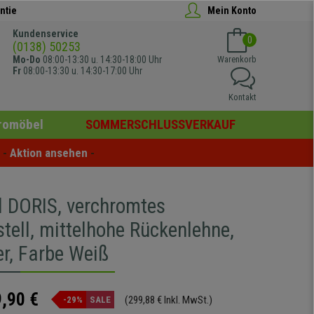
ntie
Mein Konto
Kundenservice
0
(0138) 50253
Mo-Do
08:00-13:30 u. 14:30-18:00 Uhr
Warenkorb
Fr
08:00-13:30 u. 14:30-17:00 Uhr
Kontakt
romöbel
SOMMERSCHLUSSVERKAUF
- 
Aktion ansehen
 -
l DORIS, verchromtes
tell, mittelhohe Rückenlehne,
er, Farbe Weiß
,90 €
(299,88 € Inkl. MwSt.)
-29%
SALE