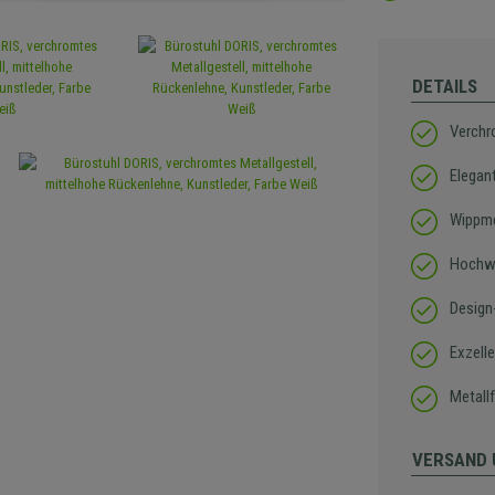
DETAILS
Verchr
Elegan
Wippmec
Hochwe
Design
Exzell
Metall
VERSAND 