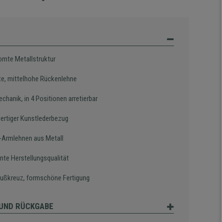
omte Metallstruktur
te, mittelhohe Rückenlehne
hanik, in 4 Positionen arretierbar
rtiger Kunstlederbezug
-Armlehnen aus Metall
ente Herstellungsqualität
fußkreuz, formschöne Fertigung
UND RÜCKGABE