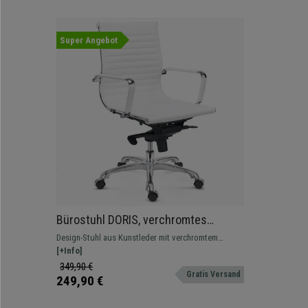
Super Angebot
Bürostuhl DORIS, verchromtes
Metallgestell, mittelhohe
Design-Stuhl aus Kunstleder mit verchromtem
Rückenlehne, Kunstleder, Farbe Weiß
Metallgestell, Wippmechanik mit 4 Positionen
[+Info]
349,90 €
Gratis Versand
249,90 €