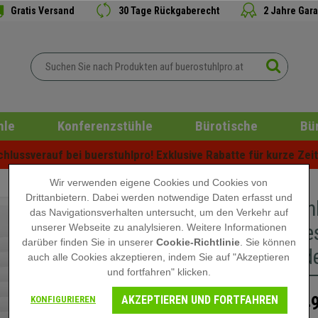
Gratis Versand
30 Tage Rückgaberecht
2 Jahre Gara
hle
Konferenzstühle
Bürotische
Bü
lussverauf bei buerstuhlpro! Exklusive Rabatte für kurze Zeit 
Wir verwenden eigene Cookies und Cookies von
Drittanbietern. Dabei werden notwendige Daten erfasst und
Bürostuh
das Navigationsverhalten untersucht, um den Verkehr auf
Metallges
unserer Webseite zu analylsieren. Weitere Informationen
darüber finden Sie in unserer
Cookie-Richtlinie
. Sie können
Kunstled
auch alle Cookies akzeptieren, indem Sie auf "Akzeptieren
und fortfahren" klicken.
AKZEPTIEREN UND FORTFAHREN
249
KONFIGURIEREN
349,90 €