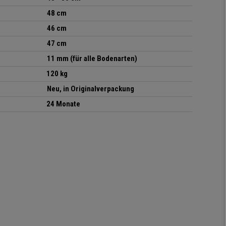
48 cm
46 cm
47 cm
11 mm (für alle Bodenarten)
120 kg
Neu, in Originalverpackung
24 Monate