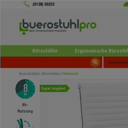
(0138) 50253
Bürostühle
Ergonomische Bürostü
Sommersch
Buerostuhlpro
Bürostühle
Chefsessel
Super Angebot
8h-
Nutzung