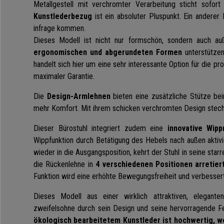
Metallgestell mit verchromter Verarbeitung sticht sofort
Kunstlederbezug
ist ein absoluter Pluspunkt. Ein anderer 
infrage kommen.
Dieses Modell ist nicht nur formschön, sondern auch auß
ergonomischen und abgerundeten Formen
unterstützen
handelt sich hier um eine sehr interessante Option für die pr
maximaler Garantie.
Die
Design-Armlehnen
bieten eine zusätzliche Stütze be
mehr Komfort. Mit ihrem schicken verchromten Design steche
Dieser Bürostuhl integriert zudem eine
innovative Wipp
Wippfunktion durch Betätigung des Hebels nach außen aktiv
wieder in die Ausgangsposition, kehrt der Stuhl in seine sta
die Rückenlehne in
4 verschiedenen Positionen arretie
Funktion wird eine erhöhte Bewegungsfreiheit und verbesser
Dieses Modell aus einer wirklich attraktiven, elegant
zweifelsohne durch sein Design und seine hervorragende Fe
ökologisch bearbeitetem Kunstleder ist hochwertig, w