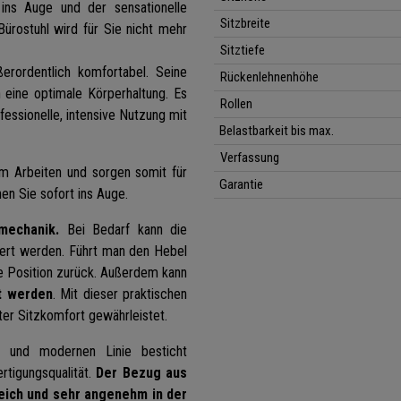
 ins Auge und der sensationelle
Sitzbreite
Bürostuhl wird für Sie nicht mehr
Sitztiefe
erordentlich komfortabel. Seine
Rückenlehnenhöhe
 eine optimale Körperhaltung. Es
Rollen
ofessionelle, intensive Nutzung mit
Belastbarkeit bis max.
Verfassung
im Arbeiten und sorgen somit für
Garantie
n Sie sofort ins Auge.
mechanik.
Bei Bedarf kann die
iert werden. Führt man den Hebel
rre Position zurück. Außerdem kann
rt werden
. Mit dieser praktischen
ter Sitzkomfort gewährleistet
.
en und modernen Linie besticht
rtigungsqualität.
Der Bezug aus
eich und sehr angenehm in der