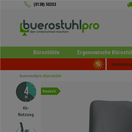
(0138) 50253
Bürostühle
Ergonomische Bürostü
Sommersch
Buerostuhlpro
Bürostühle
Neuheit
4h-
Nutzung