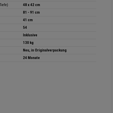
Tiefe)
48 x 42 cm
81 - 91 cm
41 cm
54
Inklusive
130 kg
Neu, in Originalverpackung
24 Monate