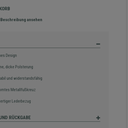
NKORB
te Beschreibung ansehen
es Design
e, dicke Polsterung
tabil und widerstandsfähig
omtes Metallfußkreuz
rtiger Lederbezug
UND RÜCKGABE