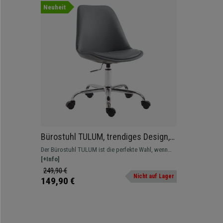
Neuheit
Bürostuhl TULUM, trendiges Design,
Metallfußkreuz, Lederbezug, Farbe
Der Bürostuhl TULUM ist die perfekte Wahl, wenn
Grau
Sie hohen Wert auf Qualität, Design und hochwertige
[+Info]
Materialien legen.
249,90 €
Nicht auf Lager
149,90 €