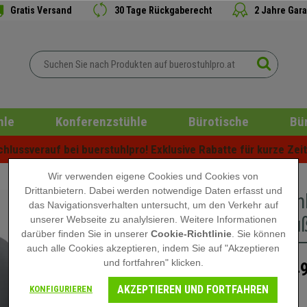
Gratis Versand
30 Tage Rückgaberecht
2 Jahre Gara
hle
Konferenzstühle
Bürotische
Bü
lussverauf bei buerstuhlpro! Exklusive Rabatte für kurze Zeit 
Wir verwenden eigene Cookies und Cookies von
Drittanbietern. Dabei werden notwendige Daten erfasst und
Bürostuh
das Navigationsverhalten untersucht, um den Verkehr auf
Metallfu
unserer Webseite zu analylsieren. Weitere Informationen
darüber finden Sie in unserer
Cookie-Richtlinie
. Sie können
auch alle Cookies akzeptieren, indem Sie auf "Akzeptieren
und fortfahren" klicken.
149
249,90 €
AKZEPTIEREN UND FORTFAHREN
KONFIGURIEREN
Nicht auf Lager