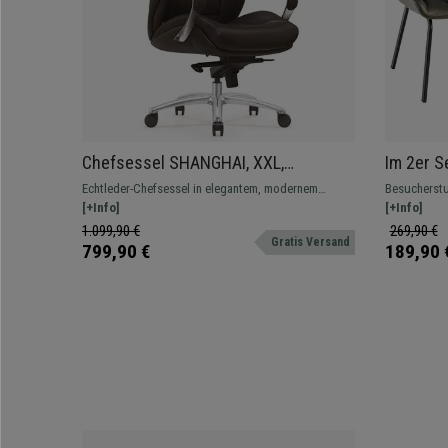
Chefsessel SHANGHAI, XXL,
Im 2er S
Wippmechanismus, Echtleder,
bequem 
Echtleder-Chefsessel in elegantem, modernem
Besucherstu
großzügig gepolstert, Farbe
Stuhlbei
Design mit hoher Rückenlehne und großzügiger
[+Info]
zeitlosem D
[+Info]
Dunkelbraun
Anthrazi
Polsterung.
Farben.
1.099,90 €
269,90 €
Gratis Versand
799,90 €
189,90 