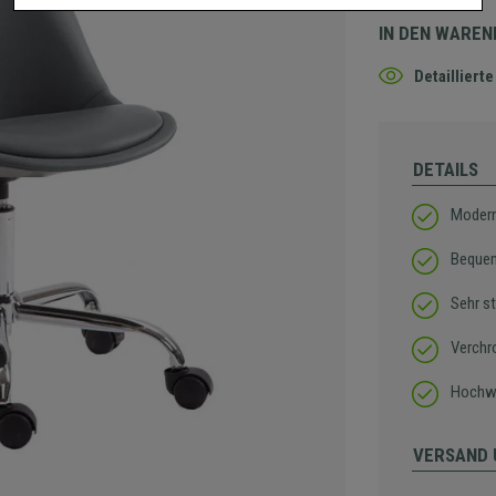
IN DEN WARE
Detaillier
DETAILS
Modern
Bequem
Sehr s
Verchr
Hochwe
VERSAND 