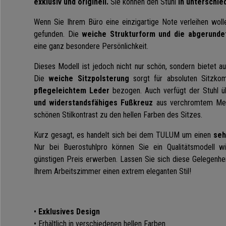
exklusiv und originell.
Sie können den Stuhl
in unterschie
Wenn Sie Ihrem Büro eine einzigartige Note verleihen wolle
gefunden. Die
weiche Strukturform und die abgerunde
eine ganz besondere Persönlichkeit.
Dieses Modell ist jedoch nicht nur schön, sondern bietet 
Die
weiche Sitzpolsterung
sorgt für absoluten Sitzkomf
pflegeleichtem Leder
bezogen. Auch verfügt der Stuhl ü
und widerstandsfähiges Fußkreuz
aus verchromtem Meta
schönen Stilkontrast zu den hellen Farben des Sitzes.
Kurz gesagt, es handelt sich bei dem TULUM um einen
sehr
Nur bei Buerostuhlpro können Sie ein Qualitätsmodell
günstigen Preis erwerben. Lassen Sie sich diese Gelegenhei
Ihrem Arbeitszimmer einen extrem eleganten Stil!
•
Exklusives Design
• Erhältlich in verschiedenen hellen Farben