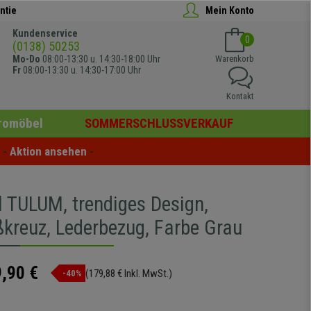
ntie
Mein Konto
Kundenservice
0
(0138) 50253
Mo-Do
08:00-13:30 u. 14:30-18:00 Uhr
Warenkorb
Fr
08:00-13:30 u. 14:30-17:00 Uhr
Kontakt
romöbel
SOMMERSCHLUSSVERKAUF
- 
Aktion ansehen
 -
l TULUM, trendiges Design,
ßkreuz, Lederbezug, Farbe Grau
,90 €
(179,88 € Inkl. MwSt.)
-40%