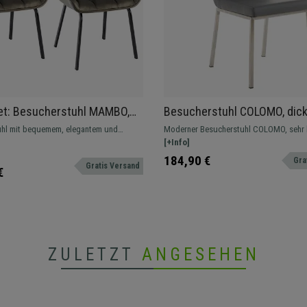
et: Besucherstuhl MAMBO,
Besucherstuhl COLOMO, dic
gepolstert, schwarze
Polsterung, Lederbezug, Far
hl mit bequemem, elegantem und
Moderner Besucherstuhl COLOMO, sehr 
ne, Samtbezug, Farbe
esign. Mit Samtbezug in verschiedenen
dicker Polsterung und aus hochwertige
[+Info]
t
Materialien, Gestell aus Edelstahl.
184,90 €
Gra
Gratis Versand
€
ZULETZT
ANGESEHEN