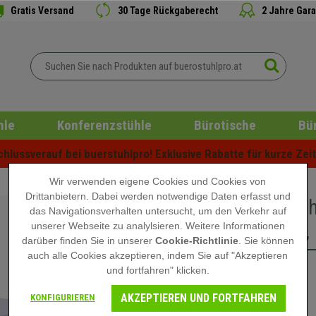
Gratis Versand
30 Tage Rückgaberecht
2 Jahre Gara
hle
Konferenzstühle
Bürotische
Bü
lussverauf bei buerstuhlpro! Exklusive Rabatte für kurze Zeit 
Wir verwenden eigene Cookies und Cookies von
Drittanbietern. Dabei werden notwendige Daten erfasst und
Bürotisc
das Navigationsverhalten untersucht, um den Verkehr auf
Regalen,
unserer Webseite zu analylsieren. Weitere Informationen
darüber finden Sie in unserer
Cookie-Richtlinie
. Sie können
auch alle Cookies akzeptieren, indem Sie auf "Akzeptieren
und fortfahren" klicken.
199,90 €
AKZEPTIEREN UND FORTFAHREN
KONFIGURIEREN
Nicht auf Lager