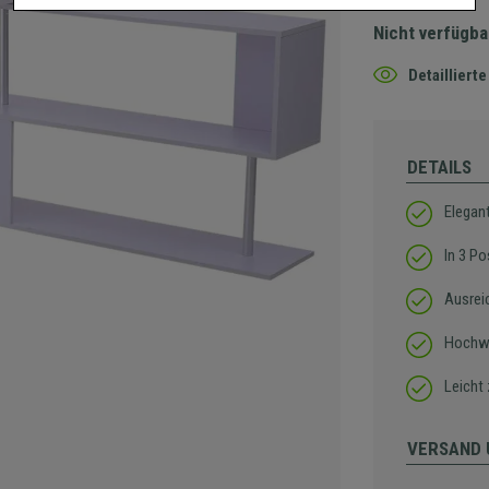
Nicht verfügba
Detaillier
DETAILS
Elegan
In 3 Po
Ausrei
Hochwe
Leicht
VERSAND 