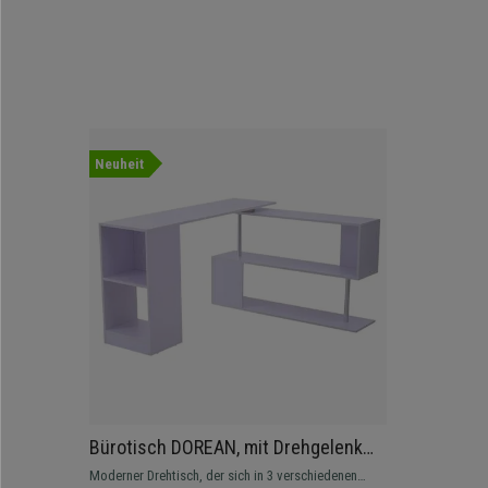
Neuheit
Bürotisch DOREAN, mit Drehgelenk
und Regalen, aus Holz, Farbe Weiß
Moderner Drehtisch, der sich in 3 verschiedenen