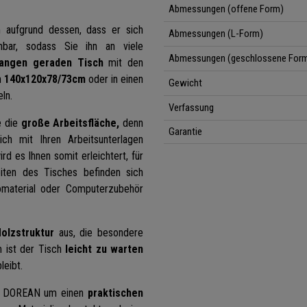
Abmessungen (offene Form)
 aufgrund dessen, dass er sich
Abmessungen (L-Form)
ehbar, sodass Sie ihn an viele
Abmessungen (geschlossene For
langen geraden Tisch
mit den
n
140x120x78/73cm
oder in einen
Gewicht
ln.
Verfassung
e die
große Arbeitsfläche,
denn
Garantie
ch mit Ihren Arbeitsunterlagen
d es Ihnen somit erleichtert, für
iten des Tisches befinden sich
material oder Computerzubehör
olzstruktur
aus, die besondere
 ist der Tisch
leicht zu warten
leibt.
 dem DOREAN um einen
praktischen