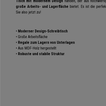
Tisch mit modernem Design
handelt, der aus hochwerti
große Arbeits- und Lagerfläche
bietet. Es ist die perfe
Sie also jetzt zu!
•
Moderner Design-Schreibtisch
•
Große Arbeitsfläche
•
R
egale zum Lagern von Unterlagen
•
Aus MDF-Holz hergestellt
•
Robuste und stabile Struktur