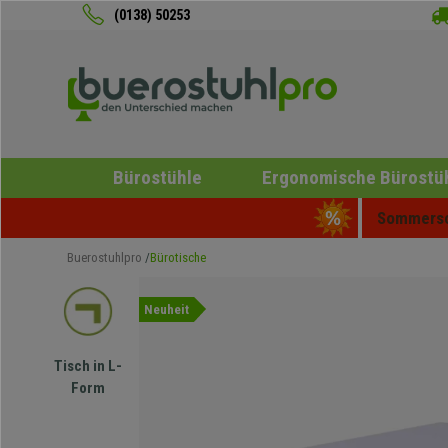
(0138) 50253
Bürostühle
Ergonomische Bürostü
Sommersch
Buerostuhlpro
Bürotische
Neuheit
Tisch in L-
Form