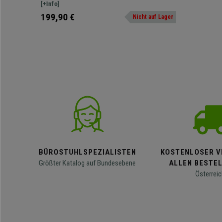
Positionen platzieren lässt, mit reichlich Platz für
[+Info]
Arbeitsunterlagen und sonstiges Zubehör.
199,90 €
Nicht auf Lager
BÜROSTUHLSPEZIALISTEN
KOSTENLOSER V
Größter Katalog auf Bundesebene
ALLEN BESTE
Österreic