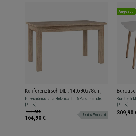
Angebot
Konferenztisch DILI, 140x80x78cm,
Bürotisc
MDF-Holz mit gemaserter
aus Holz
Ein wunderschöner Holztisch für 6 Personen, ideal
Bürotisch MISTEL. Abmessungen 
Laminierung, Farbe Natur
für Ihren Besprechungsraum.
[+Info]
Robuste Str
[+Info]
229,90 €
309,90 
Gratis Versand
164,90 €