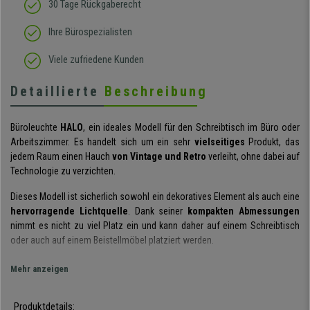
30 Tage Rückgaberecht
Ihre Bürospezialisten
Viele zufriedene Kunden
Detaillierte
Beschreibung
Büroleuchte
HALO
, ein ideales Modell für den Schreibtisch im Büro oder
Arbeitszimmer. Es handelt sich um ein sehr
vielseitiges
Produkt, das
jedem Raum einen Hauch
von Vintage und Retro
verleiht, ohne dabei auf
Technologie zu verzichten.
Dieses Modell ist sicherlich sowohl ein dekoratives Element als auch eine
hervorragende Lichtquelle
. Dank seiner
kompakten Abmessungen
nimmt es nicht zu viel Platz ein und kann daher auf einem Schreibtisch
oder auch auf einem Beistellmöbel platziert werden.
Der
Lampenschirm
dieser Leuchte ist um
45° schwenkbar
, sodass der
Mehr anzeigen
Lichtstrahl nach Bedarf ausgerichtet werden kann. Sie ist mit einem
klassischen Schalter am Kabel ausgestattet, der die Bedienung extrem
Produktdetails:
einfach macht. Die maximale Leistung der mit diesem Modell kompatiblen