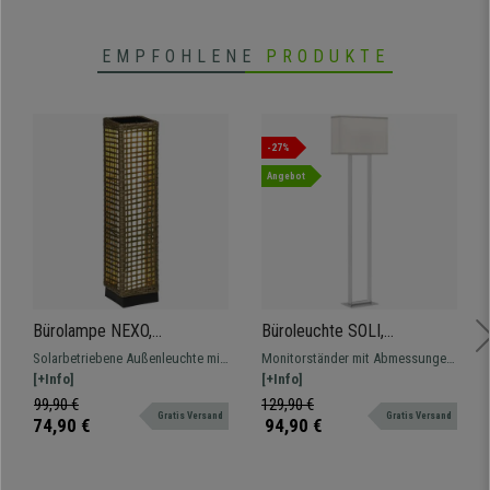
EMPFOHLENE
PRODUKTE
-27%
Angebot
Bürolampe NEXO,
Büroleuchte SOLI,
Solarlampe mit
einstellbare Helligkeit und
Solarbetriebene Außenleuchte mit
Monitorständer mit Abmessungen
Rattangeflecht, Höhe 69 cm,
Fußschalter, Weiß
einem Solarpanel, das sich
[+Info]
43x33x13 cm, höhenverstellbar
[+Info]
Farbe Braun
tagsüber auflädt
99,90 €
129,90 €
Gratis Versand
Gratis Versand
74,90 €
94,90 €