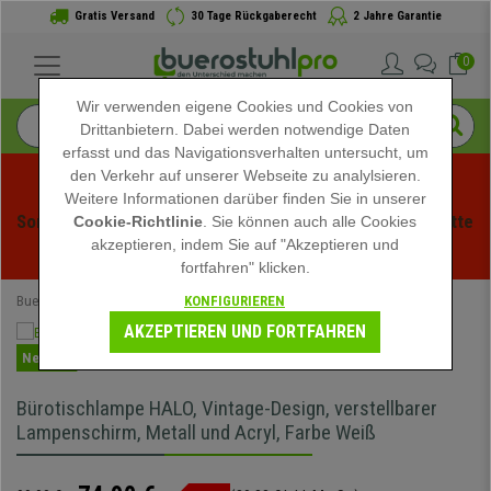
Gratis Versand
30 Tage Rückgaberecht
2 Jahre Garantie
0
Wir verwenden eigene Cookies und Cookies von
Drittanbietern. Dabei werden notwendige Daten
erfasst und das Navigationsverhalten untersucht, um
den Verkehr auf unserer Webseite zu analylsieren.
Weitere Informationen darüber finden Sie in unserer
Sommerschlussverauf bei buerstuhlpro! Exklusive Rabatte 
Cookie-Richtlinie
. Sie können auch alle Cookies
akzeptieren, indem Sie auf "Akzeptieren und
für kurze Zeit - 
Aktion ansehen
 -
fortfahren" klicken.
KONFIGURIEREN
Buerostuhlpro
Büromöbel
Bürobeleuchtung
AKZEPTIEREN UND FORTFAHREN
Neuheit
Bürotischlampe HALO, Vintage-Design, verstellbarer
Lampenschirm, Metall und Acryl, Farbe Weiß