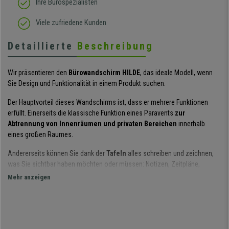
Ihre Bürospezialisten
Viele zufriedene Kunden
Detaillierte
Beschreibung
Wir präsentieren den
Bürowandschirm HILDE
, das ideale Modell, wenn
Sie Design und Funktionalität in einem Produkt suchen.
Der Hauptvorteil dieses Wandschirms ist, dass er mehrere Funktionen
erfüllt. Einerseits die klassische Funktion eines Paravents
zur
Abtrennung von Innenräumen und privaten Bereichen
innerhalb
eines großen Raumes.
Andererseits können Sie dank der
Tafeln
alles schreiben und zeichnen,
was Sie sichtbar haben möchten oder müssen: Notizen, Zeitpläne,
Ankündigungen, Diagramme...
Mehr anzeigen
Dieser Bildschirm ist aus den
besten Qualitätsmaterialien
hergestellt.
Seine Holzkonstruktion ist
sehr robust und stabil
. Dieser Wandschirm
wird komplett montiert geliefert. Sie müssen Ihn nur auspacken und
aufklappen, um Ihn benutzen zu können.