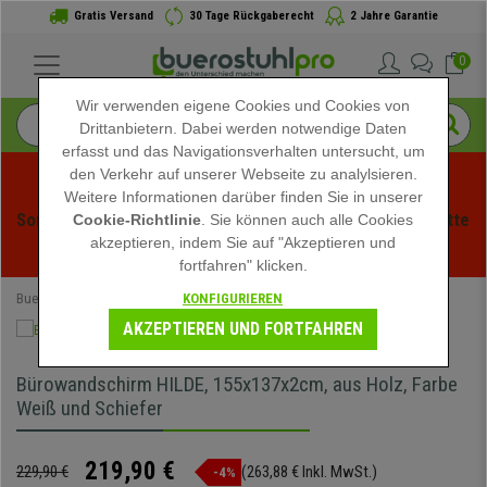
Gratis Versand
30 Tage Rückgaberecht
2 Jahre Garantie
0
Wir verwenden eigene Cookies und Cookies von
Drittanbietern. Dabei werden notwendige Daten
erfasst und das Navigationsverhalten untersucht, um
den Verkehr auf unserer Webseite zu analylsieren.
Weitere Informationen darüber finden Sie in unserer
Sommerschlussverauf bei buerstuhlpro! Exklusive Rabatte 
Cookie-Richtlinie
. Sie können auch alle Cookies
akzeptieren, indem Sie auf "Akzeptieren und
für kurze Zeit - 
Aktion ansehen
 -
fortfahren" klicken.
KONFIGURIEREN
Buerostuhlpro
Büromöbel
Bürowandschirm
AKZEPTIEREN UND FORTFAHREN
Bürowandschirm HILDE, 155x137x2cm, aus Holz, Farbe
Weiß und Schiefer
219,90 €
229,90 €
(263,88 € Inkl. MwSt.)
-4%