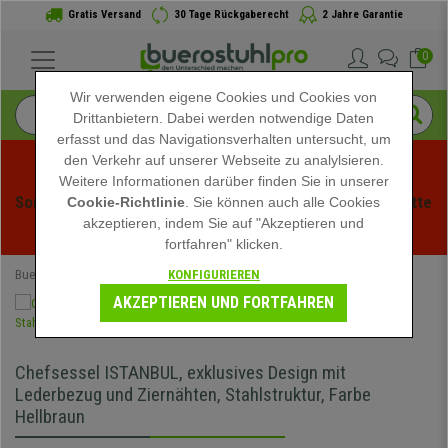
Gratis Versand
30 Tage Rückgaberecht
2 Jahre Garantie
0
Wir verwenden eigene Cookies und Cookies von
Drittanbietern. Dabei werden notwendige Daten
erfasst und das Navigationsverhalten untersucht, um
den Verkehr auf unserer Webseite zu analylsieren.
Weitere Informationen darüber finden Sie in unserer
Sommerschlussverauf bei buerstuhlpro! Exklusive Rabatte 
Cookie-Richtlinie
. Sie können auch alle Cookies
akzeptieren, indem Sie auf "Akzeptieren und
für kurze Zeit - 
Aktion ansehen
 -
fortfahren" klicken.
KONFIGURIEREN
Buerostuhlpro
Bürostühle
Chefsessel
AKZEPTIEREN UND FORTFAHREN
Chefsessel ISTANBUL, exklusives Design mit
Lederbezug und Ziernähten, Stahlstruktur, Farbe
Hellbraun