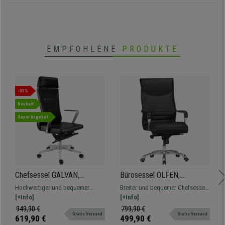
EMPFOHLENE
PRODUKTE
-35%
Neuheit
Super Angebot
Chefsessel GALVAN,
Bürosessel OLFEN,
spektakuläres Design und
ergonomisches Design,
Hochwertiger und bequemer
Breiter und bequemer Chefsessel,
Qualität, 8h-Nutzung,
belastbar bis 150 kg,
Bürosessel aus Echtleder,
[+Info]
ergonomisch geformt. Maximale
[+Info]
Echtleder, Farbe Schwarz
Lederbezug, Farbe Schwarz
exklusives Design, für die
Belastbarkeit bis zu 150 kg. Mit
949,90 €
799,90 €
Gratis Versand
Gratis Versand
professionelle 8h-Nutzung
Metallfußkreuz und -armlehnen
619,90 €
499,90 €