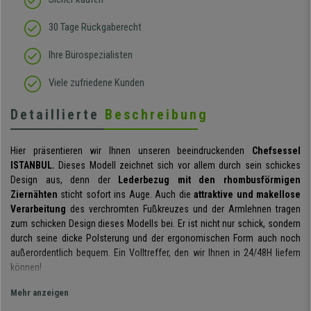
30 Tage Rückgaberecht
Ihre Bürospezialisten
Viele zufriedene Kunden
Detaillierte
Beschreibung
Hier präsentieren wir Ihnen unseren beeindruckenden
Chefsessel
ISTANBUL.
Dieses Modell zeichnet sich vor allem durch sein schickes
Design aus, denn der
Lederbezug mit den rhombusförmigen
Ziernähten
sticht sofort ins Auge. Auch die
attraktive und makellose
Verarbeitung
des verchromten Fußkreuzes und der Armlehnen tragen
zum schicken Design dieses Modells bei. Er ist nicht nur schick, sondern
durch seine dicke Polsterung und der ergonomischen Form auch noch
außerordentlich bequem. Ein Volltreffer, den wir Ihnen in 24/48H liefern
können!
Der maximale Sitzkomfort wird durch die
Mehr anzeigen
hochdichte Polsterung, die
ergonomischen Formen und die abgerundeten Kanten
garantiert. Er