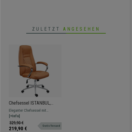
geeignet.
und Rollen mit
Gummibeschichtungen.
ZULETZT
ANGESEHEN
Chefsessel ISTANBUL,
exklusives Design mit
Eleganter Chefsessel mit
Lederbezug und Ziernähten,
Ziernähten, exzellenter Komfort,
[+Info]
Stahlstruktur, Farbe
dicke Polsterung, Fußkreuz und
329,90 €
Hellbraun
Gratis Versand
Armlehnen aus Stahl.
219,90 €