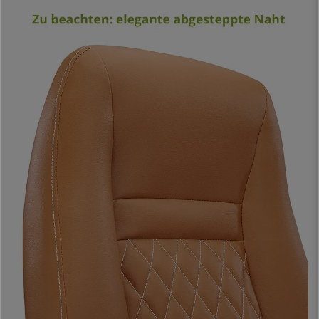
bietet optimale Stütze und gewährleistet eine gesunde Körperhaltung,
sodass Sie sich den ganzen Tag wohl auf diesem Bürosessel fühlen
werden. Tatsächlich eignet er sich für eine
tägliche intensive 8h-
Nutzung.
Die in diesem Modell integrierte
Wippfunktion
stellt einen weiteren
Pluspunkt in Bezug auf den Komfort dar. Bei langen Arbeitsstunden im
Sitzen kann die Wippfunktion durch Herausziehen des Hebels unterhalb
des Sitzes aktiviert werden. Damit lässt sich die Rückenlehne wippen und
sorgt für mehr Bewegungsfreiheit. Führt man den Hebel wieder in die
Ausgangsposition, kehrt der Sessel in seine starre Position zurück. Ferner
kann der Gegendruck der Rückenlehne individuell auf das Gewicht des
Benutzers eingestellt werden.
Durch die maximale Sitzhöhe und die großzügige Breite der Rückenlehne
eignet sich dieses Modell auch
besonders für großgewachsene
Menschen.
Außerdem sind die Fertigungsmaterialien sehr hochwertig,
sodass Widerstandsfähigkeit und Haltbarkeit mehr als garantiert sind.
Der Bezug ist aus
hochwertigem und pflegeleichtem Kunstleder
. Er
weist sehr exklusive Details auf, wie z.B. die Ziernähte und die makellose
Verarbeitung.