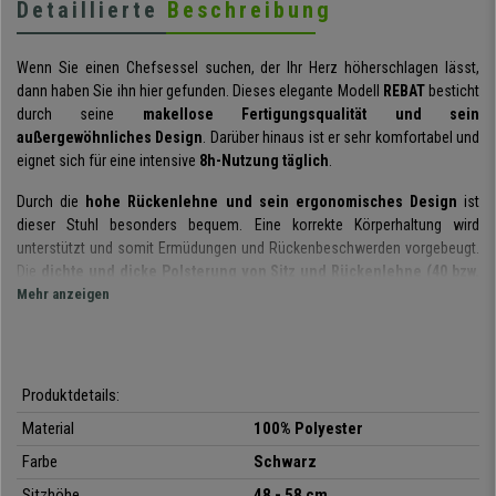
Detaillierte
Beschreibung
Wenn Sie einen Chefsessel suchen, der Ihr Herz höherschlagen lässt,
dann haben Sie ihn hier gefunden. Dieses elegante Modell
REBAT
besticht
durch seine
makellose Fertigungsqualität und sein
außergewöhnliches Design
. Darüber hinaus ist er sehr komfortabel und
eignet sich für eine intensive
8h-Nutzung täglich
.
Durch die
hohe Rückenlehne und sein ergonomisches Design
ist
dieser Stuhl besonders bequem. Eine korrekte Körperhaltung wird
unterstützt und somit Ermüdungen und Rückenbeschwerden vorgebeugt.
Die
dichte und dicke Polsterung von Sitz und Rückenlehne (40 bzw.
30 kg/m3)
Mehr anzeigen
garantieren anhaltenden Sitzkomfort und Formstabilität,
sodass
lange Arbeitsstunden in diesem Stuhl im Flug vergehen werden.
Die in diesem Modell integrierte
Wippmechanik
entlastet die Wirbelsäule
und gewährleistet mehr Bewegungsfreiheit.
Je nach Bedarf kann die
Produktdetails:
Wippfunktion durch Betätigung des linken Hebels unter dem Sitz aktiviert
Material
100% Polyester
oder in verschiedenen Positionen arretiert werden (mit dem rechten Hebel
wird die Sitzhöhe reguliert). Darüber hinaus kann mit dem Knauf unterhalb
Farbe
Schwarz
des Sitzes der Gegendruck der Federung individuell auf das Gewicht des
Sitzhöhe
48 - 58 cm