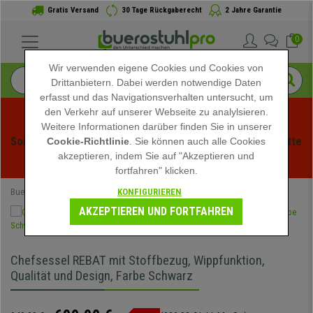
Gratis Versand
30 Tage Rückgaberecht
2 Jahre Garantie
0
Wir verwenden eigene Cookies und Cookies von
Drittanbietern. Dabei werden notwendige Daten
erfasst und das Navigationsverhalten untersucht, um
den Verkehr auf unserer Webseite zu analylsieren.
Weitere Informationen darüber finden Sie in unserer
Sommerschlussverauf bei buerstuhlpro! Exklusive Rabatte 
Cookie-Richtlinie
. Sie können auch alle Cookies
akzeptieren, indem Sie auf "Akzeptieren und
für kurze Zeit - 
Aktion ansehen
 -
fortfahren" klicken.
KONFIGURIEREN
Buerostuhlpro
Speziell
AKZEPTIEREN UND FORTFAHREN
Chefsessel REBAT mit Stoffbezug, Wippfunktion,
Qualität und Design, Farbe Schwarz