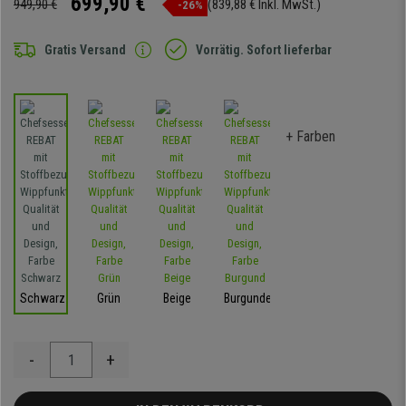
699,90 €
949,90 €
(839,88 € Inkl. MwSt.)
-26%
Gratis Versand
Vorrätig. Sofort lieferbar
+ Farben
Schwarz
Grün
Beige
Burgunder
-
+