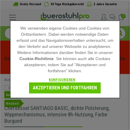
Gratis Versand
30 Tage Rückgaberecht
2 Jahre Garantie
0
Wir verwenden eigene Cookies und Cookies von
Drittanbietern. Dabei werden notwendige Daten
erfasst und das Navigationsverhalten untersucht, um
den Verkehr auf unserer Webseite zu analylsieren.
Weitere Informationen darüber finden Sie in unserer
Sommerschlussverauf bei buerstuhlpro! Exklusive Rabatte 
Cookie-Richtlinie
. Sie können auch alle Cookies
akzeptieren, indem Sie auf "Akzeptieren und
für kurze Zeit - 
Aktion ansehen
 -
fortfahren" klicken.
KONFIGURIEREN
Buerostuhlpro
Bürostühle
Chefsessel
AKZEPTIEREN UND FORTFAHREN
Angebot
Neuheit
Chefsessel SANTIAGO BASIC, dichte Polsterung,
Wippmechanismus, intensive 8h-Nutzung, Farbe
Burgund