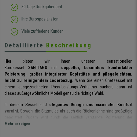
30 Tage Rückgaberecht
Ihre Bürospezialisten
Viele zufriedene Kunden
Detaillierte
Beschreibung
Hier bieten wir Ihnen unseren sensationellen
Bürosessel
SANTIAGO
mit
doppelter, besonders komfortabler
Polsterung, großer integrierter Kopfstütze und pflegeleichtem,
leicht zu reinigendem Lederbezug.
Wenn Sie einen Chefsessel mit
einem ausgezeichneten Preis-Leistungs-Verhältnis suchen, dann ist
dieses
außergewöhnliche
Modell genau die richtige Wahl.
In diesem Sessel sind
elegantes Design und maximaler Komfort
vereint
. Sowohl die Sitzmulde als auch die Rückenlehne sind
großzügig
gepolstert. Zudem wird durch die seitlich verstärkte Polsterung der
robusten Rückenlehne der Rücken optimal gestützt.
Mehr anzeigen
Dieses Modell integriert außerdem noch eine
exklusive