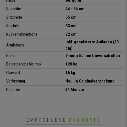
Farbe
Burgund
die richtige Position gebracht werden. Jetzt auf buerostuhlpro zu einem
Sitzhöhe
44 - 54 cm
einzigartigen Preis. Nutzen Sie dieses Angebot und vertrauen Sie nur dem
Bürostuhlspezialisten!
Sitzbreite
55 cm
Sitztiefe
53 cm
•
Elegantes Design
Rückenlehnenhöhe
72 cm
• Pflegeleichtes Kunstleder
Inkl. gepolsterte Auflagen (20
•
Hohe und breite Rückenlehne
Armlehnen
cm)
• Wippmechanismus
•
Maximaler Komfort, dicke Polsterung
Rollen
9 mm x 50 mm Universalrollen
• Für die 8h-Nutzung geeignet
Belastbarkeit bis max.
12
0
kg
•
Gepolsterte Design-Armlehnen
Gewicht
16
kg
• Absolut robust und stabil
•
Sitz mit Toplift-Höhenverstellung
Verfassung
Neu, in Originalverpackung
Garantie
24 Monate
EMPFOHLENE
PRODUKTE