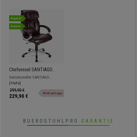
Angebot
Neuheit
Chefsessel SANTIAGO
BASIC, dichte Polsterung,
Sensationeller SANTIAGO
Wippmechanismus, intensive
Chefsessel, doppelte Polsterung,
[+Info]
8h-Nutzung, Farbe Burgund
große integrierte Kopfstütze und
299,90 €
Nicht auf Lager
pflegeleicht.
229,90 €
BUEROSTUHLPRO
GARANTIE