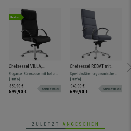
Neuheit
Chefsessel VILLA,
Chefsessel REBAT mit
Wippmechanik, hohe
Stoffbezug, Wippfunktion,
Eleganter Bürosessel mit hoher
Spektakulärer, ergonomischer
Rückenlehne, Lederbezug,
Qualität und Design, Farbe
Rückenlehne und dicker
[+Info]
Chefsessel mit Wippfunktion,
[+Info]
Farbe Schwarz
Grau
Polsterung, sehr bequem und
makelloses Design und
859,90 €
949,90 €
Gratis Versand
Gratis Versand
hochwertig verarbeitet.
Verarbeitung.
599,90 €
699,90 €
ZULETZT
ANGESEHEN