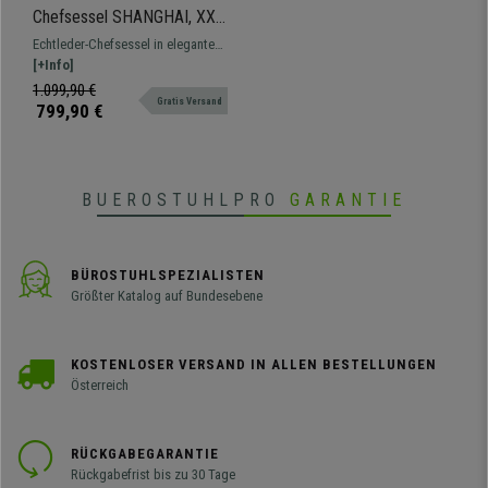
Chefsessel SHANGHAI, XXL,
Wippmechanismus,
Echtleder-Chefsessel in elegantem,
Echtleder, großzügig
modernem Design mit hoher
[+Info]
gepolstert, Farbe Schwarz
Rückenlehne und großzügiger
1.099,90 €
Gratis Versand
Polsterung.
799,90 €
BUEROSTUHLPRO
GARANTIE
BÜROSTUHLSPEZIALISTEN
Größter Katalog auf Bundesebene
KOSTENLOSER VERSAND IN ALLEN BESTELLUNGEN
Österreich
RÜCKGABEGARANTIE
Rückgabefrist bis zu 30 Tage