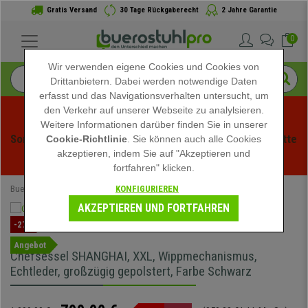
Gratis Versand
30 Tage Rückgaberecht
2 Jahre Garantie
0
Wir verwenden eigene Cookies und Cookies von
Drittanbietern. Dabei werden notwendige Daten
erfasst und das Navigationsverhalten untersucht, um
den Verkehr auf unserer Webseite zu analylsieren.
Weitere Informationen darüber finden Sie in unserer
Sommerschlussverauf bei buerstuhlpro! Exklusive Rabatte 
Cookie-Richtlinie
. Sie können auch alle Cookies
akzeptieren, indem Sie auf "Akzeptieren und
für kurze Zeit - 
Aktion ansehen
 -
fortfahren" klicken.
KONFIGURIEREN
Buerostuhlpro
FRÜHLINGSANGEBOTE
AKZEPTIEREN UND FORTFAHREN
-27%
Angebot
Chefsessel SHANGHAI, XXL, Wippmechanismus,
Echtleder, großzügig gepolstert, Farbe Schwarz