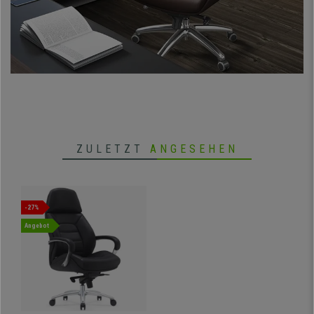
erreichen, mit dem Sie ein elitäres Umfeld schaffen. Ein absolutes
Qualitätsprodukt, das für viele Jahre ausgelegt ist, eine Investition in das
Wohlbefinden mit garantierter Rendite!
• Exklusives und elegantes, zeitloses Design
• Hervorragender Komfort, hochdichte Polsterung
• Wippmechanik mit 4 Positionen
• Designer-Armlehnen aus Metall mit Lederauflagen
• Exzellente Qualität, hochwertiger Echtleder-Bezug
• Fußkreuz aus poliertem Aluminium, Universalrollen
ZULETZT
ANGESEHEN
-27%
Angebot