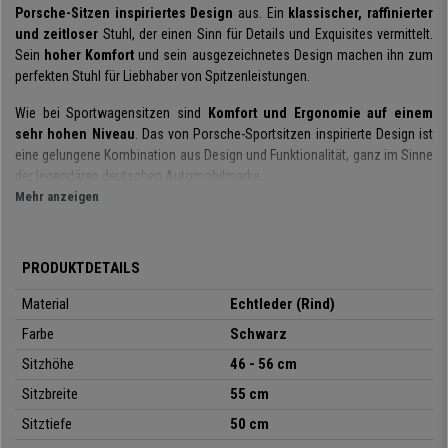
Porsche-Sitzen inspiriertes Design
aus. Ein
klassischer, raffinierter
und zeitloser
Stuhl, der einen Sinn für Details und Exquisites vermittelt.
Sein
hoher Komfort
und sein ausgezeichnetes Design machen ihn zum
perfekten Stuhl für Liebhaber von Spitzenleistungen.
Wie bei Sportwagensitzen sind
Komfort und Ergonomie auf einem
sehr hohen Niveau
. Das von Porsche-Sportsitzen inspirierte Design ist
eine gelungene Kombination aus Design und Funktionalität, ganz im Sinne
der legendären deutschen Automobilmarke.
Mehr anzeigen
Die
hohe Rückenlehne mit integrierter Kopfstütze
und die Sitzfläche
haben eine umhüllende Form und sind mit
hochdichtem Schaumstoff
(50-55 kg/m3)
gepolstert. Sie sind so konzipiert, dass sie auch bei
PRODUKTDETAILS
längerem Sitzen eine
optimale Haltung
fördern und den Rücken, den
unteren Rücken und die Oberschenkel perfekt stützen.
Material
Echtleder (Rind)
Farbe
Schwarz
Der Sessel verfügt über einen
Wippmechanismus mit 4 Positionen
und
einstellbarer Intensität. Dies ist eine sehr
komfortable und vielseitige
Sitzhöhe
46 - 56 cm
Funktion, da sie eine größere Bewegungsfreiheit und die Möglichkeit
Sitzbreite
55 cm
bietet, sich zurückzulehnen und ein paar Momente der Entspannung zu
genießen. Der maximale
Neigungswinkel beträgt 125º Grad
.
Sitztiefe
50 cm