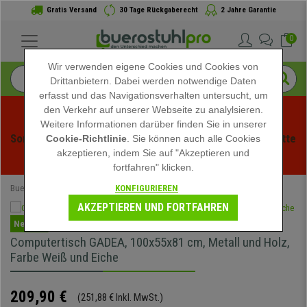
Gratis Versand
30 Tage Rückgaberecht
2 Jahre Garantie
0
Wir verwenden eigene Cookies und Cookies von
Drittanbietern. Dabei werden notwendige Daten
erfasst und das Navigationsverhalten untersucht, um
den Verkehr auf unserer Webseite zu analylsieren.
Weitere Informationen darüber finden Sie in unserer
Sommerschlussverauf bei buerstuhlpro! Exklusive Rabatte 
Cookie-Richtlinie
. Sie können auch alle Cookies
akzeptieren, indem Sie auf "Akzeptieren und
für kurze Zeit - 
Aktion ansehen
 -
fortfahren" klicken.
KONFIGURIEREN
Buerostuhlpro
Bürotische
Computertische
AKZEPTIEREN UND FORTFAHREN
Neuheit
Computertisch GADEA, 100x55x81 cm, Metall und Holz,
Farbe Weiß und Eiche
209,90 €
(251,88 € Inkl. MwSt.)