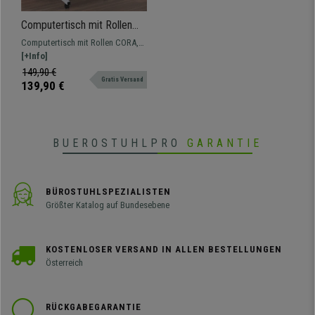
Computertisch mit Rollen
CORA, höhenverstellbar,
Computertisch mit Rollen CORA,
Metall und Holz, Farbe Weiß
höhenverstellbar, Metall und Holz,
[+Info]
Farbe Weiß
149,90 €
Gratis Versand
139,90 €
BUEROSTUHLPRO
GARANTIE
BÜROSTUHLSPEZIALISTEN
Größter Katalog auf Bundesebene
KOSTENLOSER VERSAND IN ALLEN BESTELLUNGEN
Österreich
RÜCKGABEGARANTIE