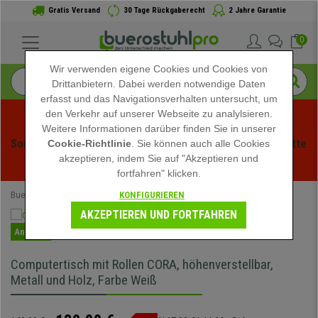
Gratis Versand
30 Tage Rückgaberecht
2 Jahre Garantie
0
Wir verwenden eigene Cookies und Cookies von
Drittanbietern. Dabei werden notwendige Daten
erfasst und das Navigationsverhalten untersucht, um
den Verkehr auf unserer Webseite zu analylsieren.
Weitere Informationen darüber finden Sie in unserer
Sommerschlussverauf bei buerstuhlpro! Exklusive Rabatte 
Cookie-Richtlinie
. Sie können auch alle Cookies
akzeptieren, indem Sie auf "Akzeptieren und
für kurze Zeit - 
Aktion ansehen
 -
fortfahren" klicken.
KONFIGURIEREN
Buerostuhlpro
Bürotische
Computertische
AKZEPTIEREN UND FORTFAHREN
Angebot
Computertisch mit Rollen CORA, höhenverstellbar,
Metall und Holz, Farbe Weiß