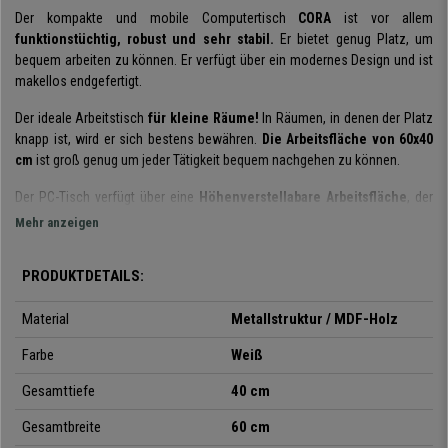
Der kompakte und mobile Computertisch
CORA
ist vor allem
funktionstüchtig, robust und sehr stabil.
Er bietet genug Platz, um
bequem arbeiten zu können. Er verfügt über ein modernes Design und ist
makellos endgefertigt.
Der ideale Arbeitstisch
für kleine Räume!
In Räumen, in denen der Platz
knapp ist, wird er sich bestens bewähren.
Die Arbeitsfläche von 60x40
cm
ist groß genug um jeder Tätigkeit bequem nachgehen zu können.
Der PC-Tisch verfügt über eine
Höhenverstellabare Arbeitsfläche
, der
auf Metallschienen leichtgleitend und geschmeidig hoch- und
Mehr anzeigen
runtergefahren werden kann. Auf der
unteren Regalfläche
kann
problemlos das Computergehäuse oder jegliches PC-Zubehör
PRODUKTDETAILS:
untergebracht werden
.
Die Herstellungsmaterialien sind allesamt hochwertig.
Material
Metallstruktur / MDF-Holz
Die Kombination
aus Holz und Metall
macht dieses Modell besonders widerstandsfähig,
Farbe
Weiß
robust und stabil mit einer Belastbarkeit von 20 Kilo.
Gesamttiefe
40 cm
Die vier fahrbaren und leichtgängigen Rollen
sorgen für die Mobilität
des Tisches.
Zwei der Rollen
haben
außerdem auch noch
Bremsen,
Gesamtbreite
60 cm
damit ein ungewolltes Wegrollen verhindert wird. So kann der Tisch bei