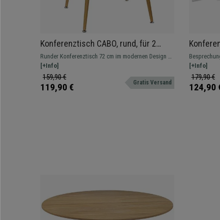
Konferenztisch CABO, rund, für 2
Konfere
Personen, 72 x 75 cm, Holzoptik,
163/103/
Runder Konferenztisch 72 cm im modernen Design –
Besprechung
Farbe Mattweiß
Melaminh
kompakt, stabil und vielseitig einsetzbar
[+Info]
für bis zu 6
[+Info]
159,90 €
179,90 €
Gratis Versand
119,90 €
124,90 