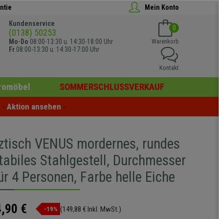
ntie
Mein Konto
Kundenservice
0
(0138) 50253
Mo-Do
08:00-13:30 u. 14:30-18:00 Uhr
Warenkorb
Fr
08:00-13:30 u. 14:30-17:00 Uhr
Kontakt
romöbel
SOMMERSCHLUSSVERKAUF
- 
Aktion ansehen
 -
ztisch VENUS mordernes, rundes
tabiles Stahlgestell, Durchmesser
r 4 Personen, Farbe helle Eiche
,90 €
(149,88 € Inkl. MwSt.)
-19%