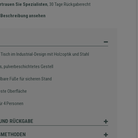
rtrauen Sie Spezialisten
, 30 Tage Rückgaberecht
te Beschreibung ansehen
Tisch im Industrial-Design mit Holzoptik und Stahl
s, pulverbeschichtetes Gestell
lbare Füße für sicheren Stand
este Oberfläche
für 4 Personen
UND RÜCKGABE
SMETHODEN