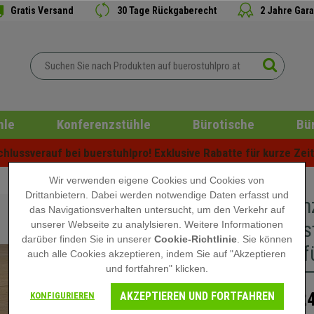
Gratis Versand
30 Tage Rückgaberecht
2 Jahre Gara
hle
Konferenzstühle
Bürotische
Bü
lussverauf bei buerstuhlpro! Exklusive Rabatte für kurze Zeit 
Wir verwenden eigene Cookies und Cookies von
Drittanbietern. Dabei werden notwendige Daten erfasst und
Konferen
das Navigationsverhalten untersucht, um den Verkehr auf
Design, s
unserer Webseite zu analylsieren. Weitere Informationen
darüber finden Sie in unserer
Cookie-Richtlinie
. Sie können
120cm, fü
auch alle Cookies akzeptieren, indem Sie auf "Akzeptieren
und fortfahren" klicken.
AKZEPTIEREN UND FORTFAHREN
124
KONFIGURIEREN
154,90 €