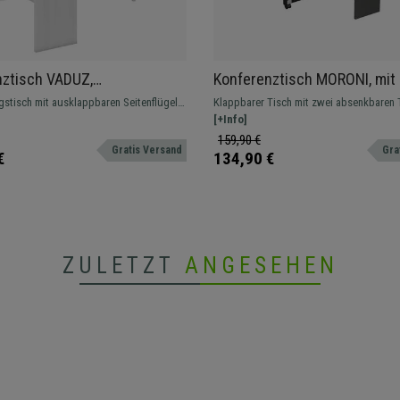
nztisch VADUZ,
Konferenztisch MORONI, mit 
43x80x75 cm, ausklappbar,
und Regalablagen, für bis zu 
stisch mit ausklappbaren Seitenflügeln
Klappbarer Tisch mit zwei absenkbaren 
olz, Farbe Weiß
Personen, Farbe Schwarz
 Personen, geräumige Arbeitsfläche.
und integrierten Ablagefächern – perfek
[+Info]
für bis zu sechs Personen oder als flexib
159,90 €
Gratis Versand
Gra
Arbeitsplatz.
€
134,90 €
ZULETZT
ANGESEHEN