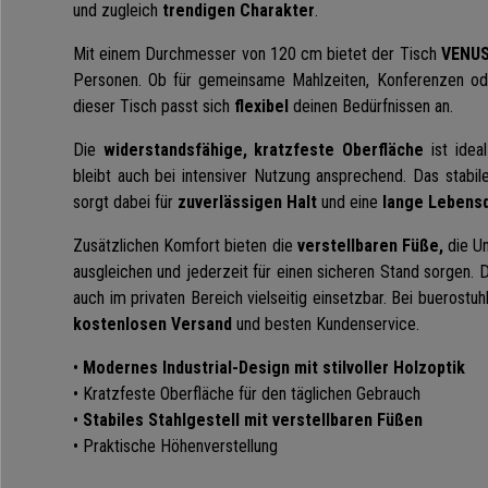
und zugleich
trendigen Charakter
.
Mit einem Durchmesser von 120 cm bietet der Tisch
VENU
Personen. Ob für gemeinsame Mahlzeiten, Konferenzen oder
dieser Tisch passt sich
flexibel
deinen Bedürfnissen an.
Die
widerstandsfähige, kratzfeste Oberfläche
ist idea
bleibt auch bei intensiver Nutzung ansprechend. Das stabile
sorgt dabei für
zuverlässigen Halt
und eine
lange Lebensd
Zusätzlichen Komfort bieten die
verstellbaren Füße,
die U
ausgleichen und jederzeit für einen sicheren Stand sorgen. 
auch im privaten Bereich vielseitig einsetzbar. Bei buerostuh
kostenlosen Versand
und besten Kundenservice.
•
Modernes Industrial-Design mit stilvoller Holzoptik
• Kratzfeste Oberfläche für den täglichen Gebrauch
•
Stabiles Stahlgestell mit verstellbaren Füßen
• Praktische Höhenverstellung