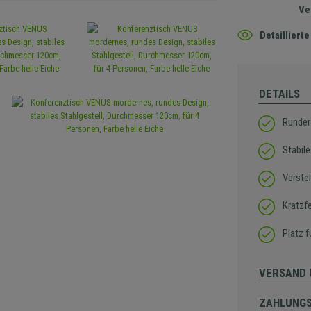
Ve
Detaillier
DETAILS
Runder 
Stabile
Verstel
Kratzf
Platz 
VERSAND 
ZAHLUNG