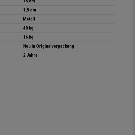
75 cm
1,5 cm
Metall
40 kg
16 kg
Neu in Originalverpackung
2 Jahre