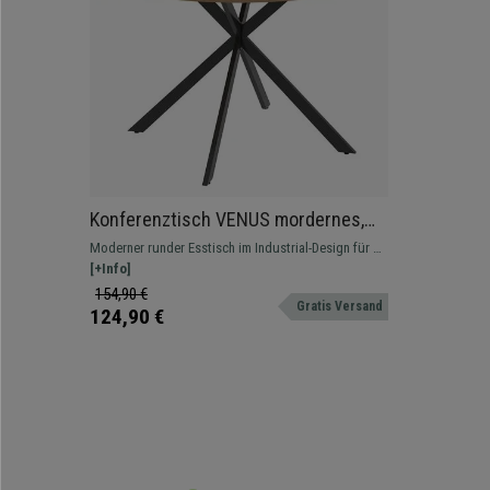
Konferenztisch VENUS mordernes,
rundes Design, stabiles Stahlgestell,
Moderner runder Esstisch im Industrial-Design für 4
Durchmesser 120cm, für 4 Personen,
Personen mit robustem Stahlgestell und Holzoptik,
[+Info]
Farbe helle Eiche
Durchmesser 120cm
154,90 €
Gratis Versand
124,90 €