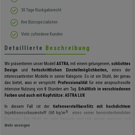
30 Tage Rückgaberecht
Ihre Bürospezialisten
Viele zufriedene Kunden
Detaillierte
Beschreibung
Wir präsentieren unser Modell
ASTRA
, mit einem gelungenem,
schlichtes
Design
und
fortschrittlichen Einstellmöglichkeiten,
eines der
interessantesten Modelle in seiner Kategorie. Es ist ein Stuhl, der genau
das bietet, was er verspricht:
Professionalität
für eine anspruchsvolle
intensive Nutzung von 8 Stunden am Tag.
Erhältlich in verschiedenen
Farben und auch mit Kopfstütze: ASTRA LUX
In diesem Fall ist der
tiefenverstellbare
Sitz mit hochdichtem
3)
Injektionsschaumstoff (60 kg/m
eines seiner hervorstechendsten
Elemente. Der Stuhl ist sehr bequem und mit einem weichen und
angenehmen Stoff bezogen. Er ist ideal, um durch individuelle
Mehr anzeigen
Einstellungen eine optimale Körperhaltung zu erreichen. Eine solche