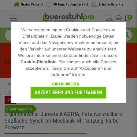
Gratis Versand
30 Tage Rückgaberecht
2 Jahre Garantie
0
Wir verwenden eigene Cookies und Cookies von
Drittanbietern. Dabei werden notwendige Daten
erfasst und das Navigationsverhalten untersucht, um
den Verkehr auf unserer Webseite zu analylsieren.
Weitere Informationen darüber finden Sie in unserer
Sommerschlussverauf bei buerstuhlpro! Exklusive Rabatte 
Cookie-Richtlinie
. Sie können auch alle Cookies
akzeptieren, indem Sie auf "Akzeptieren und
für kurze Zeit - 
Aktion ansehen
 -
fortfahren" klicken.
KONFIGURIEREN
Buerostuhlpro
Ergonomische Bürostühle
AKZEPTIEREN UND FORTFAHREN
-29%
Super Angebot
Ergonomischer Bürostuhl ASTRA, tiefenverstellbare
Sitzfläche, Synchron-Mechanik, 8h-Nutzung, Farbe
Schwarz