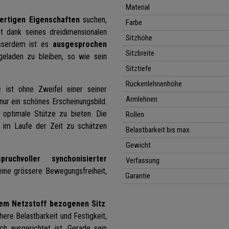
Material
ertigen Eigenschaften
suchen,
Farbe
t dank seines dreidimensionalen
Sitzhöhe
usserdem ist es
ausgesprochen
Sitzbreite
geladen zu bleiben, so wie sein
Sitztiefe
Rückenlehnenhöhe
e
ist ohne Zweifel einer seiner
Armlehnen
nur ein schönes Erscheinungsbild.
optimale Stütze zu bieten. Die
Rollen
e im Laufe der Zeit zu schätzen
Belastbarkeit bis max.
Gewicht
spruchvoller synchonisierter
Verfassung
eine grössere Bewegungsfreiheit,
Garantie
em Netzstoff bezogenen Sitz
.
öhere Belastbarkeit und Festigkeit,
ch ausgerichtet ist. Gerade sein