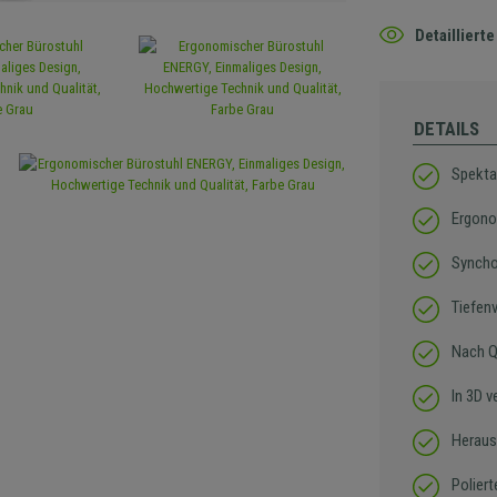
Detaillier
DETAILS
Spekta
Ergono
Syncho
Tiefenv
Nach Q
In 3D v
Heraus
Poliert