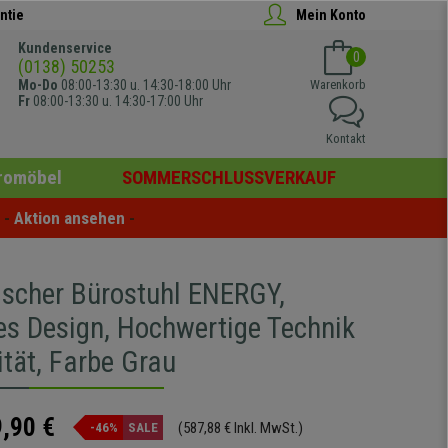
ntie
Mein Konto
Kundenservice
0
(0138) 50253
Mo-Do
08:00-13:30 u. 14:30-18:00 Uhr
Warenkorb
Fr
08:00-13:30 u. 14:30-17:00 Uhr
Kontakt
romöbel
SOMMERSCHLUSSVERKAUF
- 
Aktion ansehen
 -
scher Bürostuhl ENERGY,
es Design, Hochwertige Technik
ität, Farbe Grau
,90 €
(587,88 € Inkl. MwSt.)
-46%
SALE