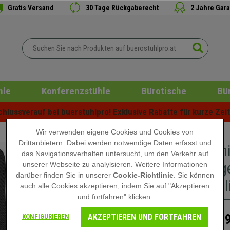
Gratis Versand
30 Tage Rückgaberecht
2 Jahre Gara
hle
Konferenzstühle
Bürotische
Bü
lussverauf bei buerstuhlpro! Exklusive Rabatte für kurze Zeit 
Wir verwenden eigene Cookies und Cookies von
Drittanbietern. Dabei werden notwendige Daten erfasst und
Ergonomi
das Navigationsverhalten untersucht, um den Verkehr auf
Einmalig
unserer Webseite zu analylsieren. Weitere Informationen
darüber finden Sie in unserer
Cookie-Richtlinie
. Sie können
und Qual
auch alle Cookies akzeptieren, indem Sie auf "Akzeptieren
und fortfahren" klicken.
AKZEPTIEREN UND FORTFAHREN
489
KONFIGURIEREN
899,90 €