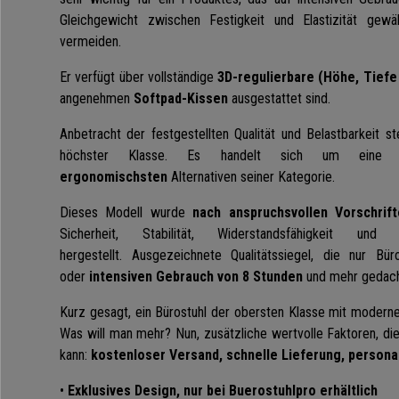
Gleichgewicht zwischen Festigkeit und Elastizität gewä
vermeiden.
Er verfügt über vollständige
3D-regulierbare (Höhe, Tiefe
angenehmen
Softpad-Kissen
ausgestattet sind.
Anbetracht der festgestellten Qualität und Belastbarkeit s
höchster Klasse. Es handelt sich um ein
ergonomischsten
Alternativen seiner Kategorie.
Dieses Modell wurde
nach anspruchsvollen Vorschrif
Sicherheit, Stabilität, Widerstandsfähigkeit und
hergestellt.
Ausgezeichnete Qualitätssiegel, die nur Büro
oder
intensiven Gebrauch von 8 Stunden
und mehr gedach
Kurz gesagt, ein Bürostuhl der obersten Klasse mit moder
Was will man mehr? Nun, zusätzliche wertvolle Faktoren, die 
kann:
kostenloser Versand, schnelle Lieferung, persona
•
Exklusives Design, nur bei Buerostuhlpro erhältlich