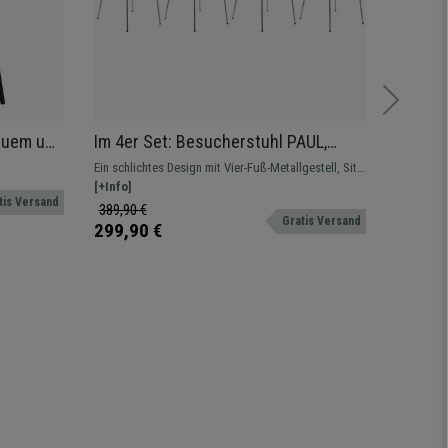
quem und
Im 4er Set: Besucherstuhl PAUL,
Bürostu
Stuhlbeine aus Metall, Sitz und
sehr b
Ein schlichtes Design mit Vier-Fuß-Metallgestell, Sitz
Bürostuhl
Rückenlehne aus Holz, Farbe Lila
und Rückenlehne aus Holz, robust und
[+Info]
Komfortab
[+Info]
tis Versand
funktionstüchtig.
Metallstru
389,90 €
189,90 
Gratis Versand
299,90 €
109,90