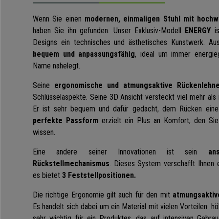
Wenn Sie einen
modernen, einmaligen Stuhl mit hochw
haben Sie ihn gefunden. Unser Exklusiv-Modell
ENERGY
is
Designs ein technisches und ästhetisches Kunstwerk. A
bequem und anpassungsfähig
, ideal um immer energie
Name nahelegt.
Seine
ergonomische und atmungsaktive Rückenlehn
Schlüsselaspekte. Seine 3D Ansicht versteckt viel mehr als 
Er ist sehr bequem und dafür gedacht, dem Rücken eine 
perfekte Passform
erzielt ein Plus an Komfort, den Si
wissen.
Eine andere seiner Innovationen ist sein
an
Rückstellmechanismus
. Dieses System verschafft Ihnen 
es bietet
3 Feststellpositionen.
Die richtige Ergonomie gilt auch für den mit
atmungsaktiv
Es handelt sich dabei um ein Material mit vielen Vorteilen: h
sehr wichtig für ein Produktes, das auf intensiven Gebrau