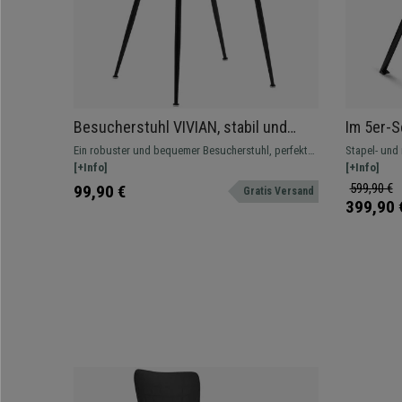
Besucherstuhl VIVIAN, stabil und
Im 5er-S
bequem, schwarzes Metallgestell,
stapel- 
Ein robuster und bequemer Besucherstuhl, perfekt
Stapel- und 
Samt, Braun
schwarze
für verschiedene Einrichtungen. In verschiedenen
[+Info]
Attraktives 
[+Info]
Farbe Gr
Farben erhältlich.
gepolstert, 
599,90 €
99,90 €
Gratis Versand
399,90 