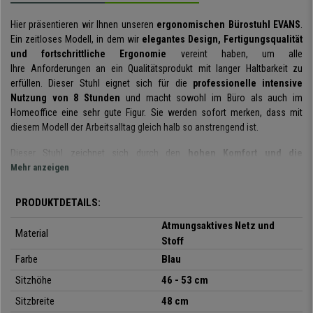
Hier präsentieren wir Ihnen unseren
ergonomischen Bürostuhl EVANS
.
Ein zeitloses Modell, in dem wir
elegantes Design, Fertigungsqualität
und fortschrittliche Ergonomie
vereint haben, um alle
Ihre Anforderungen an ein Qualitätsprodukt mit langer Haltbarkeit zu
erfüllen. Dieser Stuhl eignet sich für die
professionelle intensive
Nutzung von 8 Stunden
und macht sowohl im Büro als auch im
Homeoffice eine sehr gute Figur. Sie werden sofort merken, dass mit
diesem Modell der Arbeitsalltag gleich halb so anstrengend ist.
Dieser Stuhl zeichnet sich durch den
hohen Komfort und die
innovativen Verstellmöglichkeiten
Mehr anzeigen
aus. Vor allem die
ergonomische
Rückenlehne
bietet maximalen Halt und ermöglicht Ihnen, während des
gesamten Arbeitstages eine korrekte Haltung einzunehmen.
PRODUKTDETAILS:
Zum maximalen Komfortgefühl trägt auch die
Atmungsaktives Netz und
Material
fortschrittliche
Synchronmechanik
bei. Beim Neigen der Rückenlehne
Stoff
beweg sich der Sitz synchron mit und sorgt so für mehr
Farbe
Blau
Bewegungsfreiheit und Flexibilität. D
er Gegendruck kann individuell auf
Sitzhöhe
46 - 53 cm
das Körpergewicht des Nutzers eingestellt werden und bei Bedarf lässt
sich die Rückenlehne auch in der Ausgangsposition fixieren.
Sitzbreite
48 cm