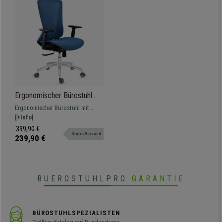
Ergonomischer Bürostuhl
EVANS für 8h-Nutzung,
Ergonomischer Bürostuhl mit
elegantes Design mit
Qualitätszertifikat, äusserst
[+Info]
Metallfußkreuz, Farbe Blau
bequem, mit eleganter
399,90 €
Gratis Versand
Verarbeitung und Metallfußkreuz.
239,90 €
BUEROSTUHLPRO
GARANTIE
BÜROSTUHLSPEZIALISTEN