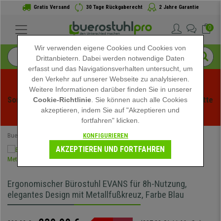
Gratis Versand
30 Tage Rückgaberecht
2 Jahre Garantie
0
Wir verwenden eigene Cookies und Cookies von
Drittanbietern. Dabei werden notwendige Daten
erfasst und das Navigationsverhalten untersucht, um
den Verkehr auf unserer Webseite zu analylsieren.
Weitere Informationen darüber finden Sie in unserer
Sommerschlussverauf bei buerstuhlpro! Exklusive Rabatte 
Cookie-Richtlinie
. Sie können auch alle Cookies
akzeptieren, indem Sie auf "Akzeptieren und
für kurze Zeit - 
Aktion ansehen
 -
fortfahren" klicken.
KONFIGURIEREN
Buerostuhlpro
Ergonomische Bürostühle
AKZEPTIEREN UND FORTFAHREN
Ergonomischer Bürostuhl EVANS für 8h-Nutzung,
elegantes Design mit Metallfußkreuz, Farbe Blau