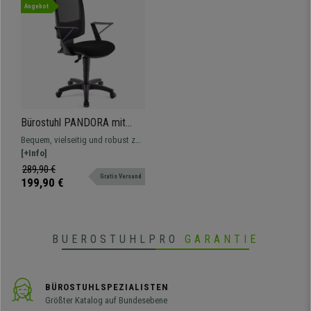
Angebot
Bürostuhl PANDORA mit
Armlehnen, Rückenlehne mit
Bequem, vielseitig und robust zu
Netzbezug, dicke
einem unschlagbaren Preis. Dieses
[+Info]
Polsterung, Farbe Schwarz
Modell bietet Stabilität für den
289,90 €
Gratis Versand
Alltag, in vielen Farben erhältlich.
199,90 €
BUEROSTUHLPRO
GARANTIE
BÜROSTUHLSPEZIALISTEN
Größter Katalog auf Bundesebene