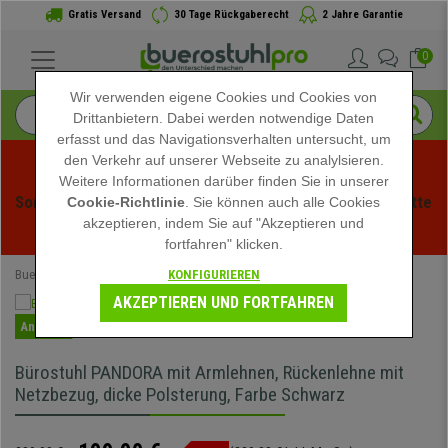
Gratis Versand
30 Tage Rückgaberecht
2 Jahre Garantie
0
Wir verwenden eigene Cookies und Cookies von
Drittanbietern. Dabei werden notwendige Daten
erfasst und das Navigationsverhalten untersucht, um
den Verkehr auf unserer Webseite zu analylsieren.
Weitere Informationen darüber finden Sie in unserer
Sommerschlussverauf bei buerstuhlpro! Exklusive Rabatte 
Cookie-Richtlinie
. Sie können auch alle Cookies
akzeptieren, indem Sie auf "Akzeptieren und
für kurze Zeit - 
Aktion ansehen
 -
fortfahren" klicken.
KONFIGURIEREN
Buerostuhlpro
Bürostühle
Schreibtischstühle
AKZEPTIEREN UND FORTFAHREN
Angebot
Bürostuhl PANDORA mit Armlehnen, Rückenlehne mit
Netzbezug, dicke Polsterung, Farbe Schwarz