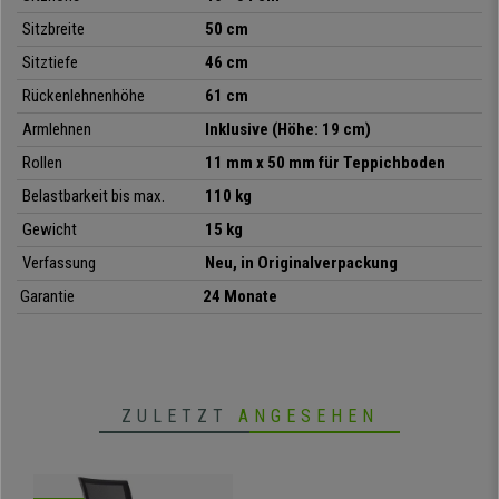
• Hochwertige Verarbeitung, sehr robust
Sitzbreite
50 cm
•
Inkl. Design-Armlehnen
Sitztiefe
46 cm
Rückenlehnenhöhe
61 cm
Armlehnen
Inklusive (Höhe: 19 cm)
Rollen
11 mm x 50 mm für Teppichboden
Belastbarkeit bis max.
110 kg
Gewicht
15 kg
Verfassung
Neu, in Originalverpackung
Garantie
24 Monate
ZULETZT
ANGESEHEN