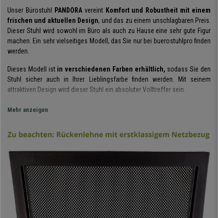
Unser Bürostuhl
PANDORA
vereint
Komfort und Robustheit mit einem
frischen und aktuellen Design
, und das zu einem unschlagbaren Preis.
Dieser Stuhl wird sowohl im Büro als auch zu Hause eine sehr gute Figur
machen. Ein sehr vielseitiges Modell, das Sie nur bei buerostuhlpro finden
werden.
Dieses Modell ist
in verschiedenen Farben erhältlich,
sodass Sie den
Stuhl sicher auch in Ihrer Lieblingsfarbe finden werden. Mit seinem
attraktiven Design wird dieser Stuhl ein absoluter Volltreffer sein.
Die
ergonomisch geformte Rückenlehne
sorgt für ein hohes Maß an
Mehr anzeigen
Komfort. Sie ist mit
atmungsaktivem Netz
bezogen, das äußerst
bequem in der Anwendung ist. Dieses Material bietet eine optimale
Durchlüftung und ist sehr widerstandsfähig. Die
Rückenlehne kann
zudem in der Tiefe verstellt werden
, ideal, um eine gesunde
Körperhaltung auf bequeme und einfache Weise einzunehmen. Darüber
hinaus bieten die schicken
Design-Armlehnen
zusätzlichen Halt und
geben dem Stuhl eine makelose Optik.
Dank der
Permanentkontaktmechanik
lässt sich die Rückenlehne nach
hinten neigen, ohne dabei den Winkel der Sitzfläche zu verstellen. Diese
Funktion entlastet die Wirbelsäule und ermöglicht eine größere