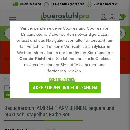
Gratis Versand
30 Tage Rückgaberecht
2 Jahre Garantie
0
Wir verwenden eigene Cookies und Cookies von
Drittanbietern. Dabei werden notwendige Daten
erfasst und das Navigationsverhalten untersucht, um
den Verkehr auf unserer Webseite zu analylsieren.
Weitere Informationen darüber finden Sie in unserer
Sommerschlussverauf bei buerstuhlpro! Exklusive Rabatte 
Cookie-Richtlinie
. Sie können auch alle Cookies
akzeptieren, indem Sie auf "Akzeptieren und
für kurze Zeit - 
Aktion ansehen
 -
fortfahren" klicken.
KONFIGURIEREN
Buerostuhlpro
Bürostühle
Konferenzstühle
AKZEPTIEREN UND FORTFAHREN
Angebot
Besucherstuhl AMIR MIT ARMLEHNEN, bequem und
praktisch, stapelbar, Farbe Rot