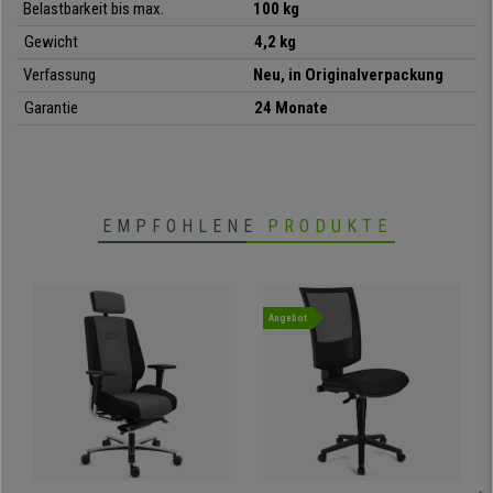
Belastbarkeit bis max.
100 kg
• Ideal für Konferenzräume
•
Bequeme Sitz- und Rückenschale
Gewicht
4,2 kg
•
4-Fußgestell aus verchromtem Stahl
Verfassung
Neu, in Originalverpackung
• Sehr praktisch und vielseitig
Garantie
24 Monate
EMPFOHLENE
PRODUKTE
Angebot