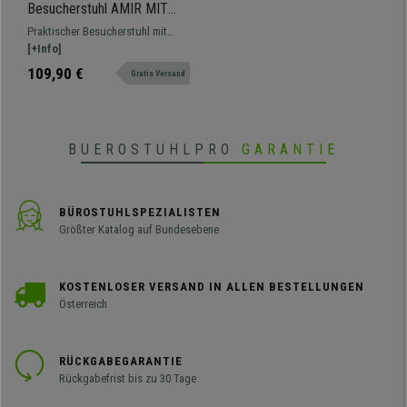
Besucherstuhl AMIR MIT
ARMLEHNEN, bequem und
Praktischer Besucherstuhl mit
praktisch, stapelbar, Farbe
spektakulärem Design und in
[+Info]
Rot
verschiedenen Farben und
109,90 €
Gratis Versand
Ausführungen erhältlich.
Platzsparend, da stapelbar. Zum
modernen Gestalten von
Wartezimmern oder
BUEROSTUHLPRO
GARANTIE
Konferenzräumen.
BÜROSTUHLSPEZIALISTEN
Größter Katalog auf Bundesebene
KOSTENLOSER VERSAND IN ALLEN BESTELLUNGEN
Österreich
RÜCKGABEGARANTIE
Rückgabefrist bis zu 30 Tage