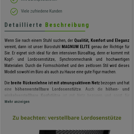
Viele zufriedene Kunden
Detaillierte
Beschreibung
Wenn Sie nach einem Stuhl suchen, der
Qualität, Komfort und Eleganz
vereint, dann ist unser Bürostuhl
MAGNUM ELITE
genau der Richtige für
Sie. Er eignet sich ideal für den intensiven Büroalltag, denn er kommt mit
Kopf- und Lordosenstütze, Synchronmechanik und hochwertigen
Materialien. Durch die Formschönheit und den zeitlosen Stil wird dieses
Modell sowohl im Büro als auch zu Hause eine gute Figur machen.
Die
breite Rückenlehne ist mit atmungsaktivem Netz
bezogen und hat
eine
höhenverstellbare Lordosenstütze
. Auch die
höhen- und
winkelverstellbare Kopfstütze
ist mit Netz bezogen und sorgt für
zusätzlichen Halt für Kopf und Nacken.
Mehr anzeigen
Dieses Modell empfiehlt sich
vor allem für großgewachsene Menschen
, denn die Rückenlehne ist in
ihrer Höhe und Breite großzügig entworfen und bietet dadurch Rücken und
Schultern eine optimale Stütze. Darüber hinaus sorgen
verstellbare
Armlehnen
mit Softpad-Auflagen
für zusätzlichen Komfort.