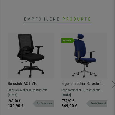
EMPFOHLENE
PRODUKTE
Neuheit
Bürostuhl ACTIVE,
Ergonomischer Bürostuhl
Lordosenstütze,
PIERO STOFF V mit
Eindrucksvoller Bürostuhl mit
Ergonomischer Bürostuhl mit
verstellbare Armlehnen,
Kopfstütze, verstellbare
Lordosenstütze. Sitz mit
[+Info]
Metallfußkreuz, dick
[+Info]
bequem und robust, Farbe
Armlehnen, Farbe
hochdichter Polsterung und
ausgepolstert, sehr bequem, mit
269,90 €
759,90 €
Schwarz
Dunkelblau
Gratis Versand
Gratis Versand
verstellbaren Armlehnen. Optimaler
verstellbaren Armlehnen. Für eine
139,90 €
549,90 €
Komfort!
intensive Nutzung geeignet.