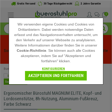
Gratis Versand
30 Tage Rückgaberecht
2 Jahre Garantie
0
Wir verwenden eigene Cookies und Cookies von
Drittanbietern. Dabei werden notwendige Daten
erfasst und das Navigationsverhalten untersucht, um
den Verkehr auf unserer Webseite zu analylsieren.
Weitere Informationen darüber finden Sie in unserer
Sommerschlussverauf bei buerstuhlpro! Exklusive Rabatte 
Cookie-Richtlinie
. Sie können auch alle Cookies
akzeptieren, indem Sie auf "Akzeptieren und
für kurze Zeit - 
Aktion ansehen
 -
fortfahren" klicken.
KONFIGURIEREN
Buerostuhlpro
Bürostühle
Ergonomische Bürostühle
AKZEPTIEREN UND FORTFAHREN
Super Angebot
Ergonomischer Bürostuhl MAGNUM ELITE, Kopf- und
Lordosenstütze, 8h-Nutzung, Aluminium-Fußkreuz,
Farbe Schwarz