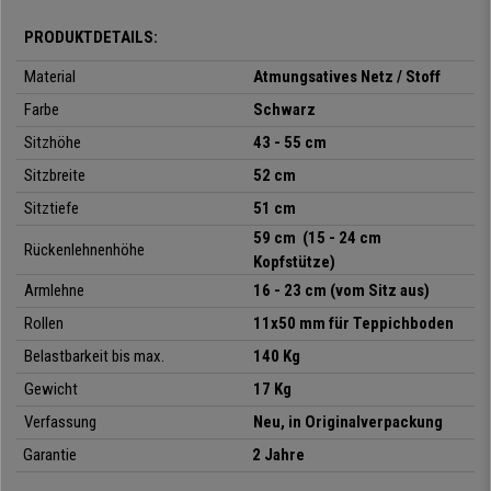
ausgelegt ist. Jetzt
auf buerostuhlpro zum Spitzenpreis,
mit
PRODUKTDETAILS:
kostenlosem Versand bis direkt vor Ihre Tür, der umfassendsten
Garantie und dem besten Kundenservice.
Material
Atmungsatives Netz / Stoff
Farbe
Schwarz
•
Breite Rückenlehne mit verstellbarer Lordosenstütze
Sitzhöhe
43 - 55 cm
• Sitz mit Stoffbezug und hochdichter Füllung (28kg/ m3)
•
Synchronmechanik, in 3 Positionen arretierbar
Sitzbreite
52 cm
• Kopfstütze und Armlehnen verstellbar
Sitztiefe
51 cm
•
Robustes und stabiles F
ußkreuz aus
poliertem Aluminium
59 cm (15 - 24 cm
Rückenlehnenhöhe
Kopfstütze)
Armlehne
16 - 23 cm (vom Sitz aus)
Rollen
11x50 mm für Teppichboden
Belastbarkeit bis max.
140 Kg
Gewicht
17 Kg
Verfassung
Neu, in Originalverpackung
Garantie
2 Jahre