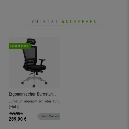
ZULETZT
ANGESEHEN
Super Angebot
Ergonomischer Bürostuhl
MAGNUM ELITE, Kopf- und
Bürostuhl ergonomisch, ideal für
Lordosenstütze, 8h-
die intensive Nutzung. Kombiniert
[+Info]
Nutzung, Aluminium-
elegantes Design mit Qualität und
469,90 €
Fußkreuz, Farbe Schwarz
Gratis Versand
Komfort
289,90 €