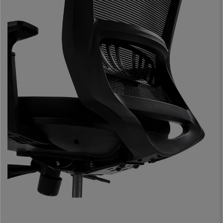
Die
Synchronmechanik lässt sich in 3 Positionen arretieren.
Mit
diesem praktischen System können Sie Ihren Stuhl verstellen und im
gewünschten Winkel fixieren. Außerdem kann der Gegendruck an das
individuelle Gewicht angepasst werden.
Der Sitz ist aufgrund der
hochdichten Polsterung und den
abgerundeten Kanten
sehr bequem und angenehm in der
Nutzung. Durch die ergonomischen Formen und sicheren Materialien wird
der Druck gelindert und der Blutkreislauf gefördert. Tatsächlich handelt es
sich um ein Modell, das für die
intensive 8h-Nutzung geeignet
ist. Auf
diesem Bürostuhl wird langes Sitzen zum Vergnügen.
Das
Fußkreuz des Stuhls ist aus poliertem Aluminium
, elegant,
formschön und äußerst stabil. Die Herstellungsmaterialien zeichnen sich
durch ihre
überlegene Solidität und Verarbeitung
aus. Dieser Stuhl
wird Ihnen viele Jahre lang Freude bereiten.
Dieses Modell wurde nach den für Bürostühle geltenden anspruchsvollen
Normen in Bezug auf
Abmessungen, Sicherheit, Stabilität, Festigkeit
und Haltbarkeit
entworfen und hergestellt. Dies und seine
ergonomischen Eigenschaften und Einstellmöglichkeiten machen ihn zu
einem Produkt, das für eine intensive Nutzung von 8 Stunden pro Tag